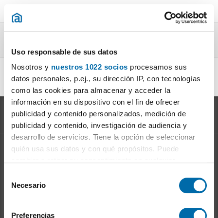
Pisos vacio en alquiler en la provincia de
Valencia / València
Uso responsable de sus datos
Nosotros y
nuestros 1022 socios
procesamos sus
alquiler piso vacio Valencia
|
alquiler piso vacio Albal
|
datos personales, p.ej., su dirección IP, con tecnologías
alquiler piso vacio Catarroja
|
como las cookies para almacenar y acceder la
información en su dispositivo con el fin de ofrecer
publicidad y contenido personalizados, medición de
publicidad y contenido, investigación de audiencia y
desarrollo de servicios. Tiene la opción de seleccionar
quién usa sus datos y con qué propósitos. Puede
Información sobre el
Mercado del Alquiler
cambiar o retirar su consentimiento en cualquier
Evolución del precio del alquiler
momento desde la Declaración de cookies o clicando en
S
Ventajas de alquilar: para el propietario
el Menú de consentimiento.
Necesario
e
Ventajas de alquilar: para el inquilino
l
Si lo permite, también quisiéramos:
e
Preferencias