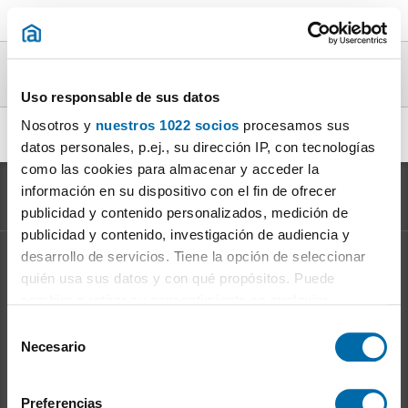
Lofts muebles en alquiler en la provincia de
Sevilla
Uso responsable de sus datos
Nosotros y
nuestros 1022 socios
procesamos sus
alquiler lofts con muebles Sevilla
|
datos personales, p.ej., su dirección IP, con tecnologías
como las cookies para almacenar y acceder la
información en su dispositivo con el fin de ofrecer
publicidad y contenido personalizados, medición de
publicidad y contenido, investigación de audiencia y
desarrollo de servicios. Tiene la opción de seleccionar
Información sobre el
Mercado del Alquiler
quién usa sus datos y con qué propósitos. Puede
Evolución del precio del alquiler
cambiar o retirar su consentimiento en cualquier
Ventajas de alquilar: para el propietario
momento desde la Declaración de cookies o clicando en
S
Ventajas de alquilar: para el inquilino
el Menú de consentimiento.
Necesario
e
l
Si lo permite, también quisiéramos:
Enalquiler
en la red
e
Preferencias