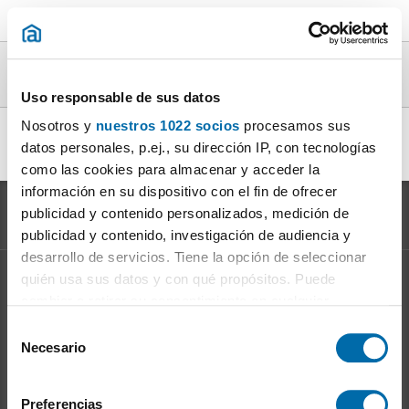
Lofts calefaccion en alquiler en la provincia
de Madrid
Uso responsable de sus datos
Nosotros y
nuestros 1022 socios
procesamos sus
alquiler lofts calefaccion Madrid
|
alquiler lofts calefaccion
datos personales, p.ej., su dirección IP, con tecnologías
Villaviciosa de Odon
|
como las cookies para almacenar y acceder la
información en su dispositivo con el fin de ofrecer
publicidad y contenido personalizados, medición de
publicidad y contenido, investigación de audiencia y
desarrollo de servicios. Tiene la opción de seleccionar
quién usa sus datos y con qué propósitos. Puede
Información sobre el
Mercado del Alquiler
cambiar o retirar su consentimiento en cualquier
Evolución del precio del alquiler
momento desde la Declaración de cookies o clicando en
S
Ventajas de alquilar: para el propietario
el Menú de consentimiento.
Necesario
e
Ventajas de alquilar: para el inquilino
l
Si lo permite, también quisiéramos:
e
Preferencias