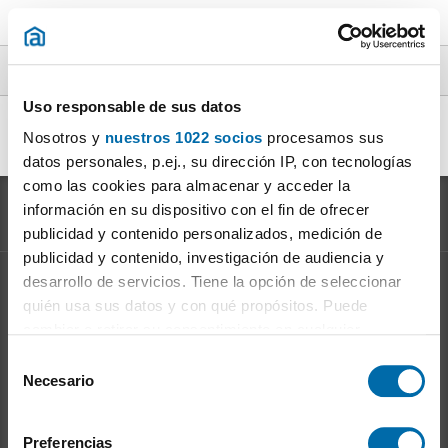
Lofts en alquiler particular en toda España
Uso responsable de sus datos
Alquiler loft particular Barcelona
|
Alquiler loft particular
(1)
Nosotros y
nuestros 1022 socios
procesamos sus
Madrid
|
Alquiler loft particular Valencia / València
|
(1)
(1)
datos personales, p.ej., su dirección IP, con tecnologías
como las cookies para almacenar y acceder la
información en su dispositivo con el fin de ofrecer
publicidad y contenido personalizados, medición de
publicidad y contenido, investigación de audiencia y
desarrollo de servicios. Tiene la opción de seleccionar
Información sobre el
Mercado del Alquiler
quién usa sus datos y con qué propósitos. Puede
Evolución del precio del alquiler
cambiar o retirar su consentimiento en cualquier
Ventajas de alquilar: para el propietario
momento desde la Declaración de cookies o clicando en
S
Ventajas de alquilar: para el inquilino
el Menú de consentimiento.
Necesario
e
l
Si lo permite, también quisiéramos:
Enalquiler
en la red
e
Preferencias