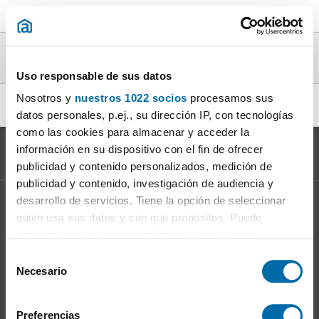
Estudios nuevo en alquiler en la provincia de
Madrid
Uso responsable de sus datos
Nosotros y
nuestros 1022 socios
procesamos sus
alquiler estudio nuevo Chamberí
|
datos personales, p.ej., su dirección IP, con tecnologías
como las cookies para almacenar y acceder la
información en su dispositivo con el fin de ofrecer
publicidad y contenido personalizados, medición de
publicidad y contenido, investigación de audiencia y
desarrollo de servicios. Tiene la opción de seleccionar
Información sobre el
Mercado del Alquiler
quién usa sus datos y con qué propósitos. Puede
Evolución del precio del alquiler
cambiar o retirar su consentimiento en cualquier
Ventajas de alquilar: para el propietario
momento desde la Declaración de cookies o clicando en
S
Ventajas de alquilar: para el inquilino
el Menú de consentimiento.
Necesario
e
l
Si lo permite, también quisiéramos:
Enalquiler
en la red
e
Preferencias