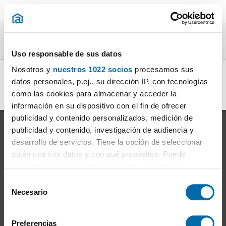
Estudios en alquiler con encanto en toda
España
Uso responsable de sus datos
Nosotros y
nuestros 1022 socios
procesamos sus
Alquiler estudios con encanto Barcelona
|
Alquiler
(1)
datos personales, p.ej., su dirección IP, con tecnologías
estudios con encanto Madrid
|
Alquiler estudios con
(1)
como las cookies para almacenar y acceder la
encanto Valencia / València
|
(1)
información en su dispositivo con el fin de ofrecer
publicidad y contenido personalizados, medición de
publicidad y contenido, investigación de audiencia y
desarrollo de servicios. Tiene la opción de seleccionar
quién usa sus datos y con qué propósitos. Puede
cambiar o retirar su consentimiento en cualquier
Información sobre el
Mercado del Alquiler
momento desde la Declaración de cookies o clicando en
S
Evolución del precio del alquiler
el Menú de consentimiento.
Necesario
e
Ventajas de alquilar: para el propietario
l
Ventajas de alquilar: para el inquilino
Si lo permite, también quisiéramos:
e
Preferencias