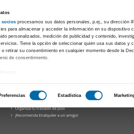
datos
 socios
procesamos sus datos personales, p.ej., su dirección I
a de Valladolid
es para almacenar y acceder la información en su dispositivo co
nido personalizados, medición de publicidad y contenido, investi
servicios. Tiene la opción de seleccionar quién usa sus datos y 
 o retirar su consentimiento en cualquier momento desde la Dec
Menú de consentimiento.
siéramos:
a Comunidad
Blog
Facebook
Twitter
Pinterest
Instagr
 sobre su ubicación geográfica que puede tener una precisión de
tivo analizándolo activamente para buscar características específ
Preferencias
Estadística
Marketin
Enalquiler
en la red
Organiza tu traslado de piso
sobre cómo se procesan sus datos personales y establezca su
¡Recomienda Enalquiler a un amigo!
 de datos
. Puede cambiar o retirar su consentimiento en cualq
es.