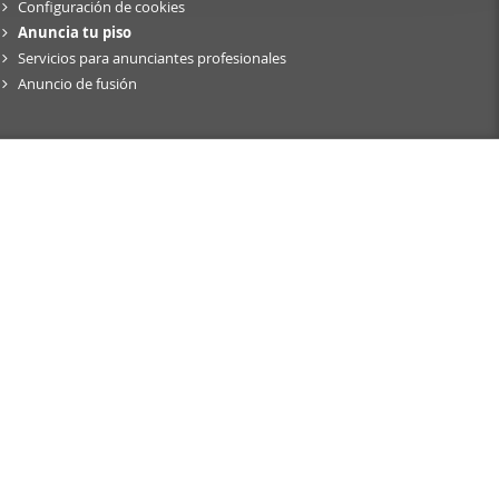
Configuración de cookies
er funciones
Anuncia tu piso
 haga del
Servicios para anunciantes profesionales
den
Anuncio de fusión
r del uso