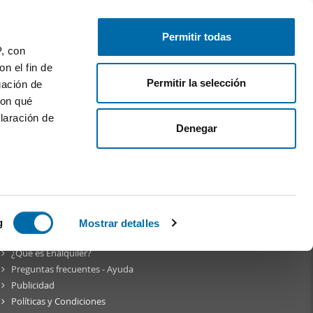
Publica gratis
Inicia sesión
Permitir todas
P, con
n el fin de
Permitir la selección
gación de
con qué
laración de
Denegar
am
 varios
icas (huellas
g
Mostrar detalles
Sobre
Enalquiler
¿Qué es Enalquiler?
s
Preguntas frecuentes - Ayuda
uier momento
Publicidad
Políticas y Condiciones