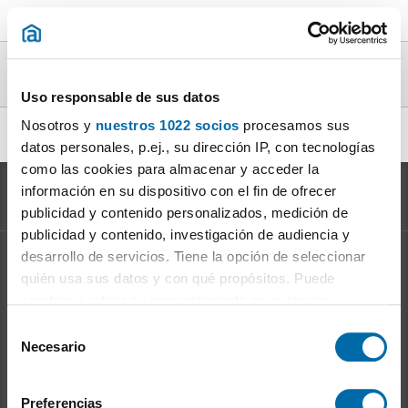
Casas calefaccion en alquiler en la provincia
de Málaga
Uso responsable de sus datos
Nosotros y
nuestros 1022 socios
procesamos sus
alquiler casas calefaccion Alhaurin de la Torre
|
datos personales, p.ej., su dirección IP, con tecnologías
como las cookies para almacenar y acceder la
información en su dispositivo con el fin de ofrecer
publicidad y contenido personalizados, medición de
publicidad y contenido, investigación de audiencia y
desarrollo de servicios. Tiene la opción de seleccionar
Información sobre el
Mercado del Alquiler
quién usa sus datos y con qué propósitos. Puede
Evolución del precio del alquiler
cambiar o retirar su consentimiento en cualquier
Ventajas de alquilar: para el propietario
momento desde la Declaración de cookies o clicando en
S
Ventajas de alquilar: para el inquilino
el Menú de consentimiento.
Necesario
e
l
Si lo permite, también quisiéramos:
Enalquiler
en la red
e
Preferencias