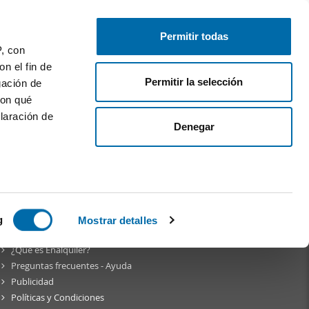
Publica gratis
Inicia sesión
Permitir todas
P, con
n el fin de
Permitir la selección
gación de
con qué
laración de
Denegar
am
 varios
icas (huellas
g
Mostrar detalles
Sobre
Enalquiler
¿Qué es Enalquiler?
s
Preguntas frecuentes - Ayuda
uier momento
Publicidad
Políticas y Condiciones