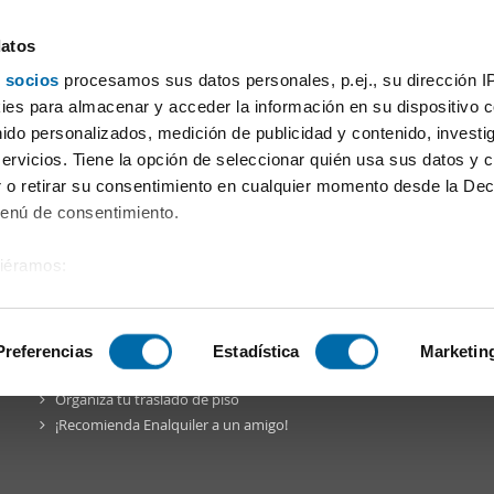
datos
 socios
procesamos sus datos personales, p.ej., su dirección I
 de Illes Balears
es para almacenar y acceder la información en su dispositivo co
nido personalizados, medición de publicidad y contenido, investi
servicios. Tiene la opción de seleccionar quién usa sus datos y 
 o retirar su consentimiento en cualquier momento desde la Dec
Menú de consentimiento.
siéramos:
a Comunidad
Blog
Facebook
Twitter
Pinterest
Instagr
 sobre su ubicación geográfica que puede tener una precisión de
tivo analizándolo activamente para buscar características específ
Preferencias
Estadística
Marketin
Enalquiler
en la red
Organiza tu traslado de piso
sobre cómo se procesan sus datos personales y establezca su
¡Recomienda Enalquiler a un amigo!
 de datos
. Puede cambiar o retirar su consentimiento en cualq
es.