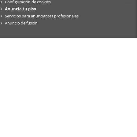
Configuración de cookies
er funciones
Anuncia tu piso
 haga del
Servicios para anunciantes profesionales
den
Anuncio de fusión
r del uso