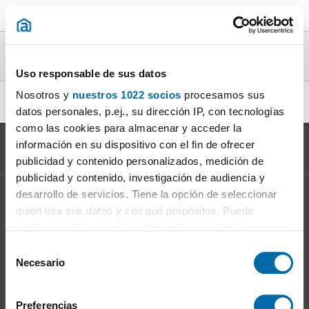
Casas calefaccion en alquiler en la provincia
de Barcelona
Uso responsable de sus datos
Nosotros y
nuestros 1022 socios
procesamos sus
alquiler casas calefaccion Sant Andreu de Llavaneres
|
datos personales, p.ej., su dirección IP, con tecnologías
como las cookies para almacenar y acceder la
información en su dispositivo con el fin de ofrecer
publicidad y contenido personalizados, medición de
publicidad y contenido, investigación de audiencia y
desarrollo de servicios. Tiene la opción de seleccionar
Información sobre el
Mercado del Alquiler
quién usa sus datos y con qué propósitos. Puede
Evolución del precio del alquiler
cambiar o retirar su consentimiento en cualquier
Ventajas de alquilar: para el propietario
momento desde la Declaración de cookies o clicando en
S
Ventajas de alquilar: para el inquilino
el Menú de consentimiento.
Necesario
e
l
Si lo permite, también quisiéramos:
Enalquiler
en la red
e
Preferencias