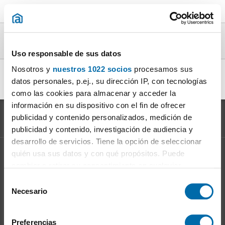
Áticos terraza en alquiler en la provincia de
Sevilla
Uso responsable de sus datos
Nosotros y
nuestros 1022 socios
procesamos sus
alquiler ático terraza Casco Antiguo
|
alquiler ático terraza
datos personales, p.ej., su dirección IP, con tecnologías
Triana Sevilla
|
alquiler ático terraza Los Remedios
|
como las cookies para almacenar y acceder la
información en su dispositivo con el fin de ofrecer
publicidad y contenido personalizados, medición de
publicidad y contenido, investigación de audiencia y
desarrollo de servicios. Tiene la opción de seleccionar
quién usa sus datos y con qué propósitos. Puede
Información sobre el
Mercado del Alquiler
cambiar o retirar su consentimiento en cualquier
Evolución del precio del alquiler
momento desde la Declaración de cookies o clicando en
S
Ventajas de alquilar: para el propietario
el Menú de consentimiento.
Necesario
e
Ventajas de alquilar: para el inquilino
l
Si lo permite, también quisiéramos:
e
Preferencias