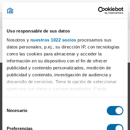
Alquiler por tipología en toda España
Uso responsable de sus datos
Pisos en alquiler
|
Áticos en alquiler
|
Dúplexs en alquiler
Nosotros y
nuestros 1022 socios
procesamos sus
|
datos personales, p.ej., su dirección IP, con tecnologías
Lofts en alquiler
|
Estudios en alquiler
|
Casas en alquiler
|
como las cookies para almacenar y acceder la
información en su dispositivo con el fin de ofrecer
publicidad y contenido personalizados, medición de
publicidad y contenido, investigación de audiencia y
desarrollo de servicios. Tiene la opción de seleccionar
quién usa sus datos y con qué propósitos. Puede
cambiar o retirar su consentimiento en cualquier
Información sobre el
Mercado del Alquiler
momento desde la Declaración de cookies o clicando en
S
Evolución del precio del alquiler
el Menú de consentimiento.
Necesario
e
Ventajas de alquilar: para el propietario
l
Ventajas de alquilar: para el inquilino
Si lo permite, también quisiéramos:
e
Preferencias