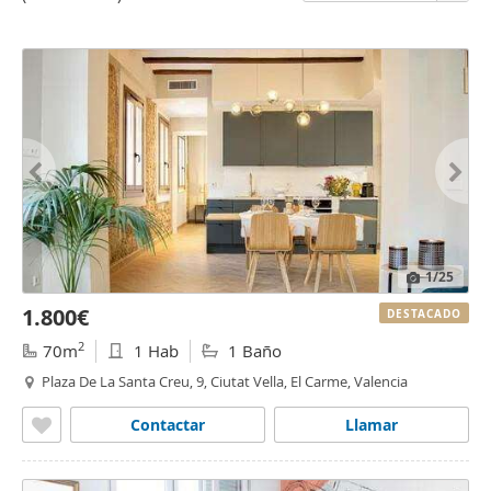
1
/25
1.800€
DESTACADO
2
70m
1 Hab
1 Baño
Plaza De La Santa Creu, 9, Ciutat Vella, El Carme, Valencia
Contactar
Llamar