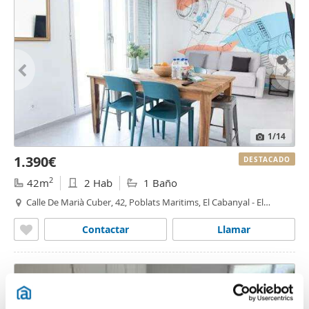
1
/14
1.390€
DESTACADO
2
42m
2 Hab
1 Baño
Calle De Marià Cuber, 42, Poblats Maritims, El Cabanyal - El
Canyamelar, Valencia
Contactar
Llamar