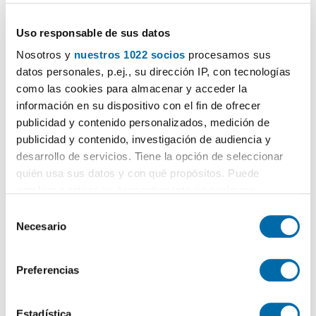
Uso responsable de sus datos
Nosotros y
nuestros 1022 socios
procesamos sus
datos personales, p.ej., su dirección IP, con tecnologías
como las cookies para almacenar y acceder la
1
/40
información en su dispositivo con el fin de ofrecer
publicidad y contenido personalizados, medición de
1.950€
PREMIUM
publicidad y contenido, investigación de audiencia y
2
160m
3 Hab
2 Baños
desarrollo de servicios. Tiene la opción de seleccionar
Calle Bruselas, Partida Comunes-adsubia, Xàbia / Jávea
quién usa sus datos y con qué propósitos. Puede
cambiar o retirar su consentimiento en cualquier
Contactar
Llamar
momento desde la Declaración de cookies o clicando en
S
el Menú de consentimiento.
Necesario
e
l
Si lo permite, también quisiéramos:
e
Preferencias
Recopilar información sobre su ubicación geográfica
c
que puede tener una precisión de varios metros
c
Identificar su dispositivo analizándolo activamente
i
Estadística