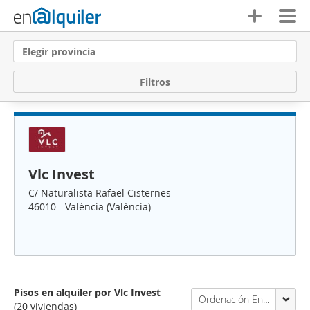
Elegir provincia
F
i
l
t
r
o
s
Vlc Invest
C/ Naturalista Rafael Cisternes
46010 - València (València)
Pisos en alquiler por Vlc Invest
Ordenación Enalquiler
(20 viviendas)