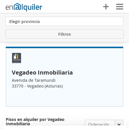
Elegir provincia
F
i
l
t
r
o
s
Vegadeo Inmobiliaria
Avenida de Taramundi
33770 - Vegadeo (Asturias)
Pisos en alquiler por Vegadeo
Inmobiliaria
Ordenación Enalquiler