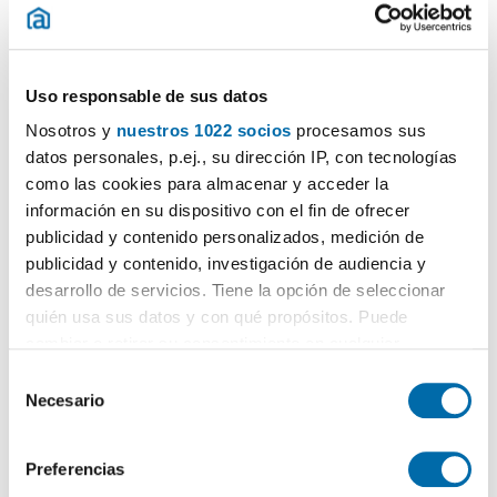
(1 viviendas)
Uso responsable de sus datos
Nosotros y
nuestros 1022 socios
procesamos sus
datos personales, p.ej., su dirección IP, con tecnologías
como las cookies para almacenar y acceder la
información en su dispositivo con el fin de ofrecer
publicidad y contenido personalizados, medición de
publicidad y contenido, investigación de audiencia y
1
/5
desarrollo de servicios. Tiene la opción de seleccionar
700€
quién usa sus datos y con qué propósitos. Puede
PREMIUM
cambiar o retirar su consentimiento en cualquier
2
60m
2 Hab
1 Baño
momento desde la Declaración de cookies o clicando en
S
Rúa Daniel Cortezón 5, Ribadeo (Casco Urbano)
el Menú de consentimiento.
Necesario
e
Contactar
Llamar
l
Si lo permite, también quisiéramos:
e
Preferencias
Recopilar información sobre su ubicación geográfica
c