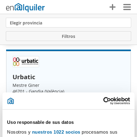
Elegir provincia
F
i
l
t
r
o
s
Urbatic
Mestre Giner
46701 - Gandia (València)
http://www.urbatic.com
Uso responsable de sus datos
Nosotros y
nuestros 1022 socios
procesamos sus
Pisos en alquiler por Urbatic
Ordenación Enalquiler