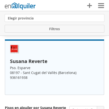
Elegir provincia
F
i
l
t
r
o
s
Susana Reverte
Pso. Esparve
08197 - Sant Cugat del Vallès (Barcelona)
936161938
Pisos en alquiler por Susana Reverte