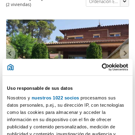
Ordenación Enalquiler
(2 viviendas)
1
/40
Uso responsable de sus datos
4.800€
TOP
Nosotros y
nuestros 1022 socios
procesamos sus
2
320m
5 Hab
3 Baños
datos personales, p.ej., su dirección IP, con tecnologías
Valldoreix, Sant Cugat del Valles
como las cookies para almacenar y acceder la
información en su dispositivo con el fin de ofrecer
Contactar
Llamar
publicidad y contenido personalizados, medición de
publicidad y contenido, investigación de audiencia y