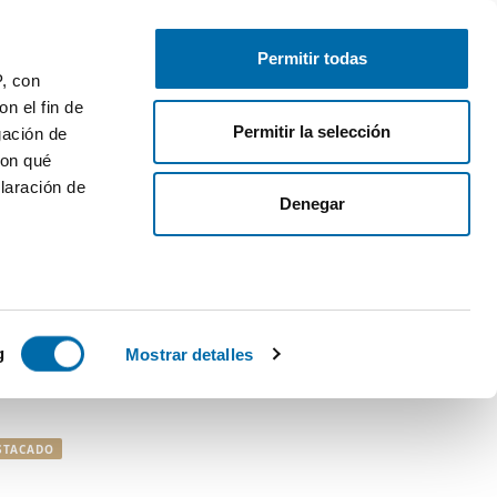
Publica gratis
Inicia sesión
Permitir todas
P, con
n el fin de
Permitir la selección
gación de
con qué
¿Te mudas?
¡Te ayudamos!
laración de
Denegar
Mudanzas
:
25€ de descuento en tu
mudanza
 varios
Calcula tu hipoteca
:
Compara hipotecas
icas (huellas
g
Mostrar detalles
iler
s
uier momento
STACADO