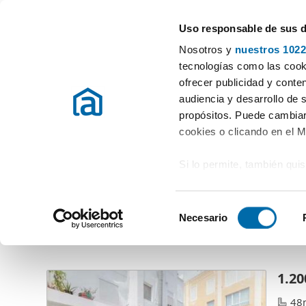
Uso responsable de sus 
Especialistas en pisos en alquiler
Nosotros y
nuestros 1022
Elegir provincia
tecnologías como las cooki
ofrecer publicidad y conte
audiencia y desarrollo de 
Procon Spain
propósitos. Puede cambiar
C/ Las Barcas
cookies o clicando en el 
46002 - València (València)
Si lo permite, también qui
Recopilar información
metros
S
Identificar su disposi
Necesario
e
Pisos en alquiler por Procon Spain
(10 viviendas)
digitales)
l
Obtenga más información 
e
preferencias en la
sección
c
1.20
en la Declaración de cooki
c
48