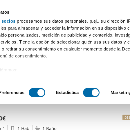
datos
 socios
procesamos sus datos personales, p.ej., su dirección I
Precio
Superficie
Habitaciones
Más filtros
es para almacenar y acceder la información en su dispositivo co
nido personalizados, medición de publicidad y contenido, investi
servicios. Tiene la opción de seleccionar quién usa sus datos y 
 o retirar su consentimiento en cualquier momento desde la Dec
Menú de consentimiento.
siéramos:
 sobre su ubicación geográfica que puede tener una precisión de
tivo analizándolo activamente para buscar características específ
Preferencias
Estadística
Marketin
Ordenación Enalqu
sobre cómo se procesan sus datos personales y establezca su
 de datos
. Puede cambiar o retirar su consentimiento en cualq
0€
DE
es.
2
m
1 Hab
1 Baño