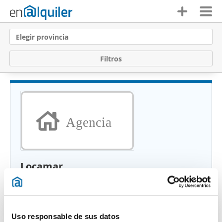
Elegir provincia
F
i
l
t
r
o
s
Agencia
Locamar
L'Ametlla de Mar (Tarragona)
Uso responsable de sus datos