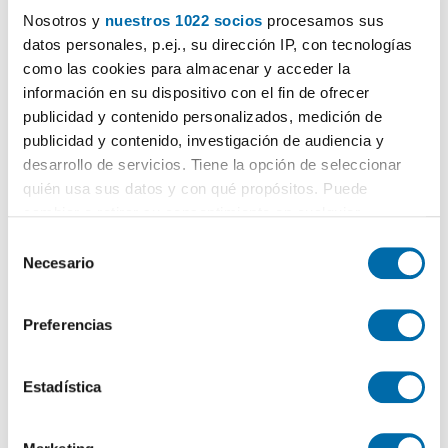
Nosotros y
nuestros 1022 socios
procesamos sus
datos personales, p.ej., su dirección IP, con tecnologías
Pisos en alquiler por Locamar
Ordenación Enalquiler
como las cookies para almacenar y acceder la
(0 viviendas)
información en su dispositivo con el fin de ofrecer
publicidad y contenido personalizados, medición de
Lo sentimos
, no tenemos resultados que
publicidad y contenido, investigación de audiencia y
encajen con los criterios de búsqueda:
desarrollo de servicios. Tiene la opción de seleccionar
quién usa sus datos y con qué propósitos. Puede
Suscríbete a una
alerta email
cuando existan
cambiar o retirar su consentimiento en cualquier
viviendas que se ajustan a tus criterios de búsqueda.
momento desde la Declaración de cookies o clicando en
S
el Menú de consentimiento.
Necesario
e
l
Si lo permite, también quisiéramos:
e
¿Te mudas?
¡Te ayudamos!
Preferencias
Recopilar información sobre su ubicación geográfica
c
Mudanzas
:
que puede tener una precisión de varios metros
c
25€ de descuento en tu mudanza
Identificar su dispositivo analizándolo activamente
i
Estadística
para buscar características específicas (huellas
ó
Calcula tu hipoteca
:
digitales)
n
Compara hipotecas