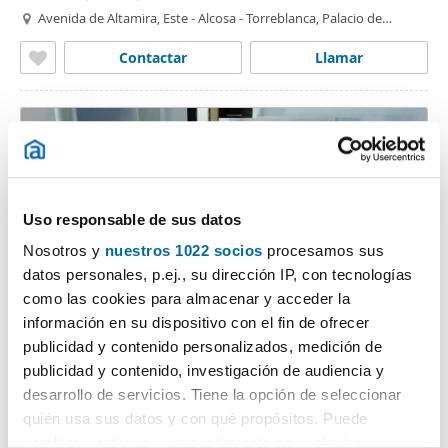
Avenida de Altamira, Este - Alcosa - Torreblanca, Palacio de
Congresos, Urbadiez, Entrepuenes, Sevilla
Contactar
Llamar
Uso responsable de sus datos
Nosotros y
nuestros 1022 socios
procesamos sus
datos personales, p.ej., su dirección IP, con tecnologías
como las cookies para almacenar y acceder la
1
/9
información en su dispositivo con el fin de ofrecer
publicidad y contenido personalizados, medición de
1.030€
PREMIUM
publicidad y contenido, investigación de audiencia y
2
95m
3 Hab
1 Baño
desarrollo de servicios. Tiene la opción de seleccionar
Calle Castillo de Cortegana, Sur, Bami, Sevilla
quién usa sus datos y con qué propósitos. Puede
cambiar o retirar su consentimiento en cualquier