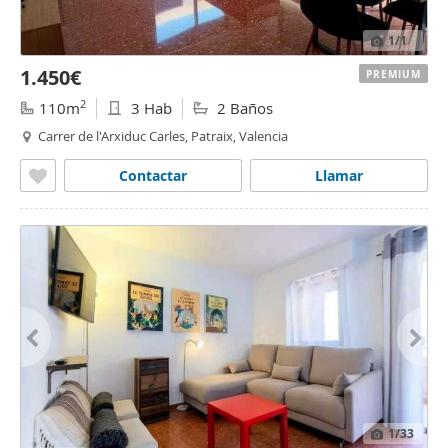
1
/1
1.450€
PREMIUM
2
110m
3 Hab
2 Baños
Carrer de l'Arxiduc Carles, Patraix, Valencia
Contactar
Llamar
1
/33