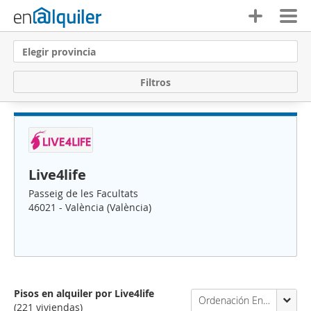
Elegir provincia
F
i
l
t
r
o
s
Live4life
Passeig de les Facultats
46021 - València (València)
Pisos en alquiler por Live4life
Ordenación Enalquiler
(221 viviendas)