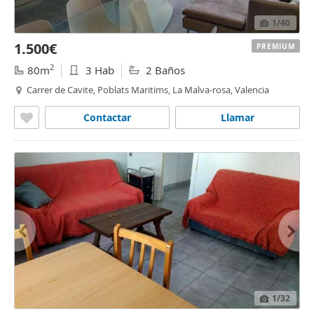
1
/40
1.500€
PREMIUM
2
80m
3 Hab
2 Baños
Carrer de Cavite, Poblats Maritims, La Malva-rosa, Valencia
Contactar
Llamar
1
/32