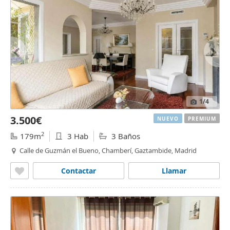
1
/4
3.500€
NUEVO
PREMIUM
2
179m
3 Hab
3 Baños
Calle de Guzmán el Bueno, Chamberí, Gaztambide, Madrid
Contactar
Llamar