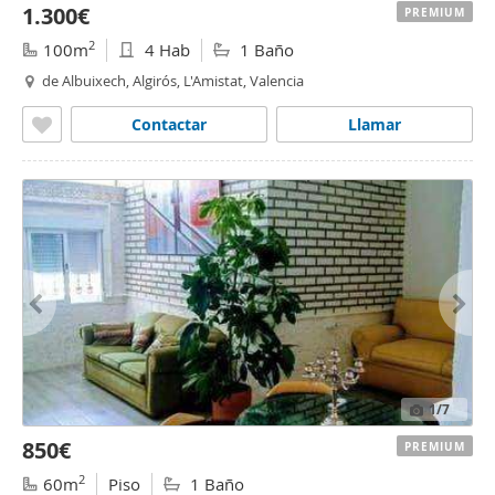
1.300€
PREMIUM
2
100m
4 Hab
1 Baño
de Albuixech, Algirós, L'Amistat, Valencia
Contactar
Llamar
1
/7
850€
PREMIUM
2
60m
Piso
1 Baño