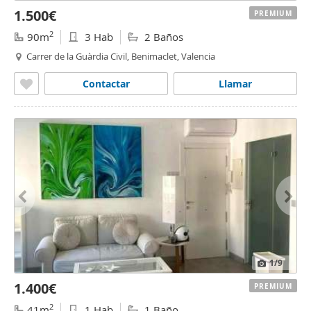
1.500€
PREMIUM
2
90m
3 Hab
2 Baños
Carrer de la Guàrdia Civil, Benimaclet, Valencia
Contactar
Llamar
1
/9
1.400€
PREMIUM
2
41m
1 Hab
1 Baño