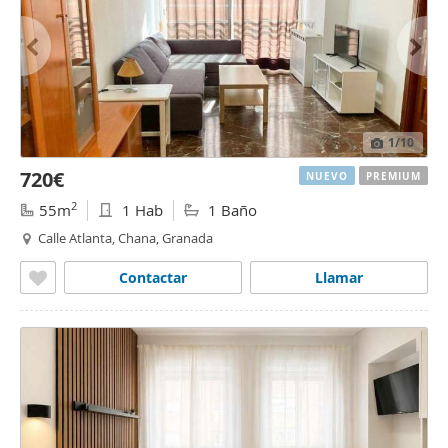
1
/10
720€
NUEVO
PREMIUM
2
55m
1 Hab
1 Baño
Calle Atlanta, Chana, Granada
Contactar
Llamar