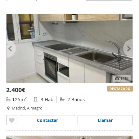
1
/16
2.400€
DESTACADO
2
125m
3 Hab
2 Baños
Madrid, Almagro
Contactar
Llamar