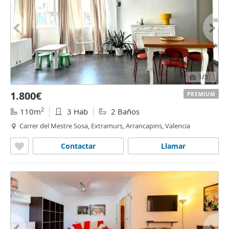
1
/3
1.800€
PREMIUM
2
110m
3 Hab
2 Baños
Carrer del Mestre Sosa, Extramurs, Arrancapins, Valencia
Contactar
Llamar