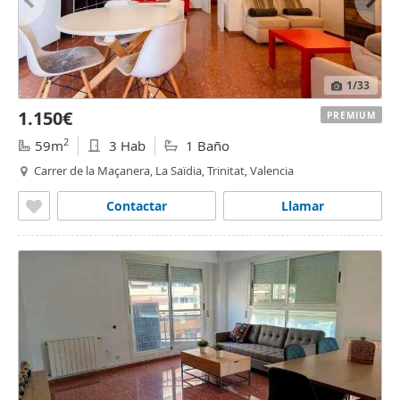
1
/33
1.150€
PREMIUM
2
59m
3 Hab
1 Baño
Carrer de la Maçanera, La Saïdia, Trinitat, Valencia
Contactar
Llamar