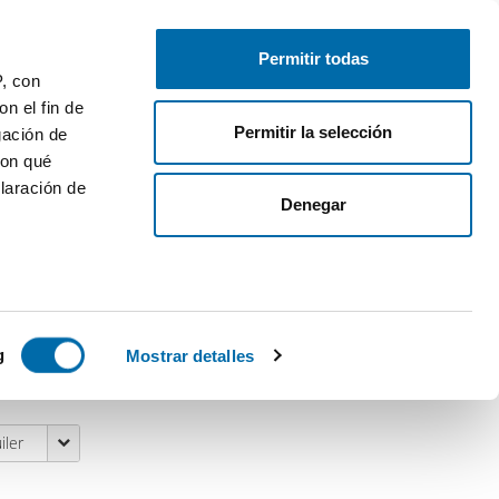
Publica gratis
Inicia sesión
Permitir todas
P, con
n el fin de
Permitir la selección
gación de
con qué
¿Te mudas?
¡Te ayudamos!
laración de
Denegar
Mudanzas
:
25€ de descuento en tu
mudanza
 varios
Calcula tu hipoteca
:
Compara hipotecas
icas (huellas
g
Mostrar detalles
s
uier momento
iler