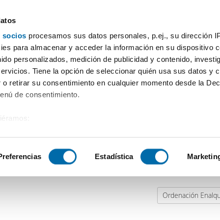
datos
 socios
procesamos sus datos personales, p.ej., su dirección I
Precio
Superficie
Habitaciones
Más filtros
es para almacenar y acceder la información en su dispositivo co
nido personalizados, medición de publicidad y contenido, investi
servicios. Tiene la opción de seleccionar quién usa sus datos y 
 o retirar su consentimiento en cualquier momento desde la Dec
ejor precio, llámanos o consulta nuestra web!
Menú de consentimiento.
siéramos:
 sobre su ubicación geográfica que puede tener una precisión de
tivo analizándolo activamente para buscar características específ
Preferencias
Estadística
Marketin
sobre cómo se procesan sus datos personales y establezca su
 de datos
. Puede cambiar o retirar su consentimiento en cualq
Ordenación Enalqu
es.