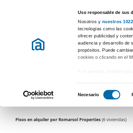
Uso responsable de sus 
Especialistas en pisos en alquiler
Nosotros y
nuestros 1022
Elegir provincia
tecnologías como las cooki
ofrecer publicidad y conte
audiencia y desarrollo de 
Romarsol Properties
propósitos. Puede cambiar
Las mejores propiedades de la zona al m
cookies o clicando en el 
Calle Canalejas
Si lo permite, también qui
03160 - Almoradí (Alicante)
610916654, 865735763
Recopilar información
metros
www.inmorafal.com
S
Identificar su disposi
Necesario
e
digitales)
l
Obtenga más información 
e
preferencias en la
sección
Pisos en alquiler por Romarsol Properties
c
(6 viviendas)
en la Declaración de cooki
c