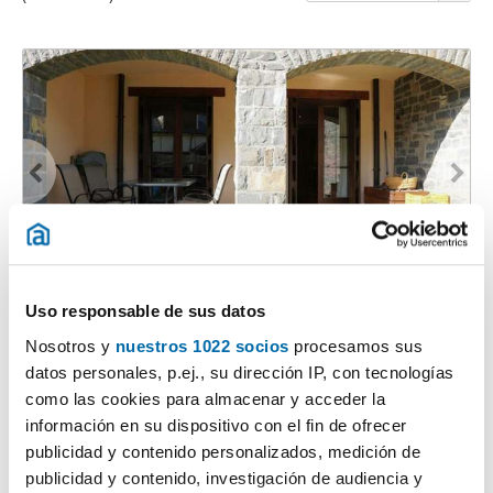
1
/26
Uso responsable de sus datos
750€
PREMIUM
Nosotros y
nuestros 1022 socios
procesamos sus
2
85m
Piso
datos personales, p.ej., su dirección IP, con tecnologías
Camino Ab 10A, Fiscal
como las cookies para almacenar y acceder la
información en su dispositivo con el fin de ofrecer
Contactar
Llamar
publicidad y contenido personalizados, medición de
publicidad y contenido, investigación de audiencia y