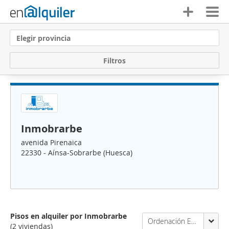
Elegir provincia
F
i
l
t
r
o
s
Inmobrarbe
avenida Pirenaica
22330 - Aínsa-Sobrarbe (Huesca)
Pisos en alquiler por Inmobrarbe
Ordenación Enalquiler
(2 viviendas)