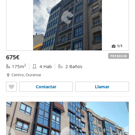
1
/1
675€
PREMIUM
2
175m
4 Hab
2 Baños
Centro, Ourense
Contactar
Llamar