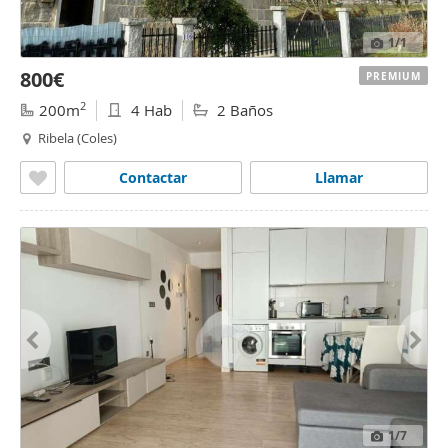
1
/1
800€
PREMIUM
2
200m
4 Hab
2 Baños
Ribela (Coles)
Contactar
Llamar
1
/7