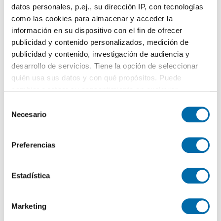
100m
4 Hab
2 Baños
datos personales, p.ej., su dirección IP, con tecnologías
Ventiún, Ourense
como las cookies para almacenar y acceder la
información en su dispositivo con el fin de ofrecer
Contactar
Llamar
publicidad y contenido personalizados, medición de
publicidad y contenido, investigación de audiencia y
desarrollo de servicios. Tiene la opción de seleccionar
quién usa sus datos y con qué propósitos. Puede
cambiar o retirar su consentimiento en cualquier
momento desde la Declaración de cookies o clicando en
S
el Menú de consentimiento.
Necesario
e
l
Si lo permite, también quisiéramos:
e
Preferencias
Recopilar información sobre su ubicación geográfica
c
1
/20
que puede tener una precisión de varios metros
c
Identificar su dispositivo analizándolo activamente
i
Estadística
1.500€
PREMIUM
para buscar características específicas (huellas
ó
2
80m
2 Hab
2 Baños
digitales)
n
Marketing
Centro, Ourense
d
Obtenga más información sobre cómo se procesan sus