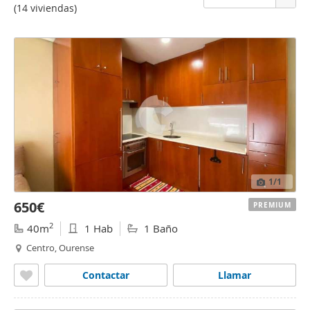
(14 viviendas)
1
/1
650€
PREMIUM
2
40m
1 Hab
1 Baño
Centro, Ourense
Contactar
Llamar