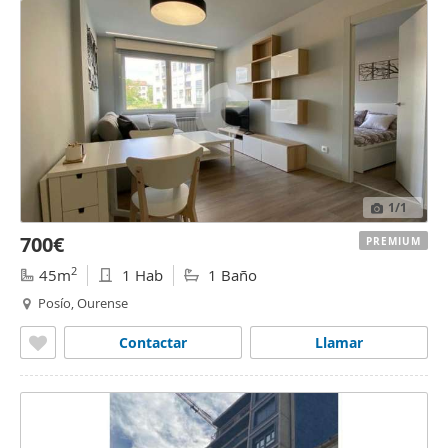
1
/1
700€
PREMIUM
2
45m
1 Hab
1 Baño
Posío, Ourense
Contactar
Llamar