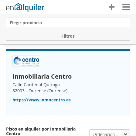
Elegir provincia
F
i
l
t
r
o
s
Inmobiliaria Centro
Calle Cardenal Quiroga
32003 - Ourense (Ourense)
https://www.inmocentro.es
Pisos en alquiler por Inmobiliaria
Centro
Ordenación Enalquiler