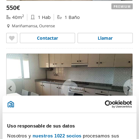
550€
PREMIUM
2
40m
1 Hab
1 Baño
Mariñamansa, Ourense
Contactar
Llamar
1
/12
Uso responsable de sus datos
900€
PREMIUM
1.000€
Nosotros y
nuestros 1022 socios
procesamos sus
2