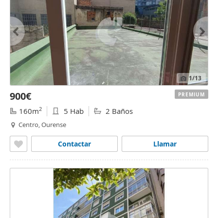
1
/13
900€
PREMIUM
2
160m
5 Hab
2 Baños
Centro, Ourense
Contactar
Llamar