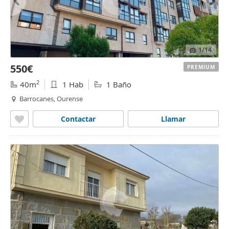
1
/14
550€
PREMIUM
2
40m
1 Hab
1 Baño
Barrocanes, Ourense
Contactar
Llamar