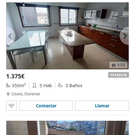
1
/23
1.375€
PREMIUM
2
350m
5 Hab
3 Baños
Couto, Ourense
Contactar
Llamar