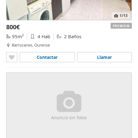
1
/13
800€
PREMIUM
2
95m
4 Hab
2 Baños
Barrocanes, Ourense
Contactar
Llamar
Anuncio sin fotos