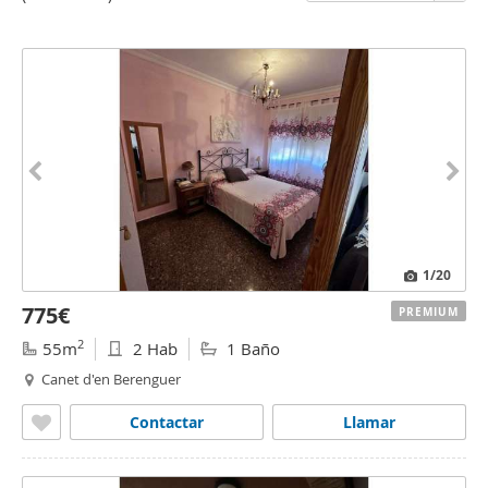
1
/20
775€
PREMIUM
2
55m
2 Hab
1 Baño
Canet d'en Berenguer
Contactar
Llamar