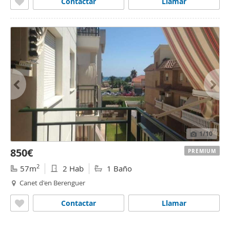
Contactar
Llamar
1
/10
850€
PREMIUM
2
57m
2 Hab
1 Baño
Canet d'en Berenguer
Contactar
Llamar