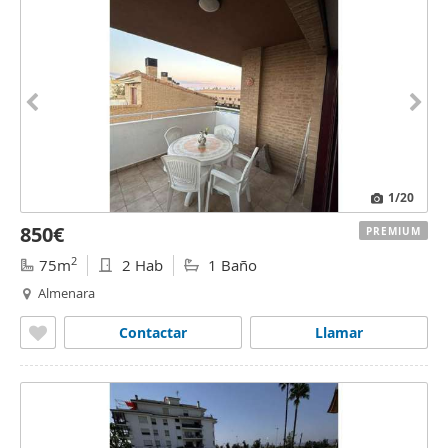
1
/20
850€
PREMIUM
2
75m
2 Hab
1 Baño
Almenara
Contactar
Llamar