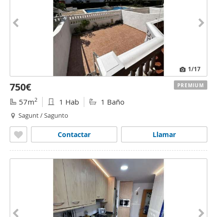
1
/17
750€
PREMIUM
2
57m
1 Hab
1 Baño
Sagunt / Sagunto
Contactar
Llamar