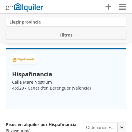
Elegir provincia
F
i
l
t
r
o
s
Hispafinancia
Calle Mare Nostrum
46529 - Canet d'en Berenguer (València)
Pisos en alquiler por Hispafinancia
Ordenación Enalquiler
(9 viviendas)