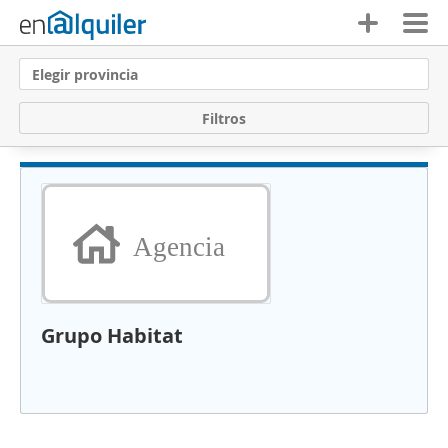
Elegir provincia
F
i
l
t
r
o
s
Agencia
Grupo Habitat