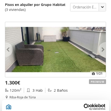
Pisos en alquiler por Grupo Habitat
Ordenación Enalquiler
(3 viviendas)
1
/21
1.300€
PREMIUM
2
120m
3 Hab
2 Baños
Riba-Roja de Túria
Contactar
Llamar