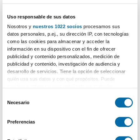
Uso responsable de sus datos
Nosotros y
nuestros 1022 socios
procesamos sus
datos personales, p.ej., su dirección IP, con tecnologías
como las cookies para almacenar y acceder la
información en su dispositivo con el fin de ofrecer
publicidad y contenido personalizados, medición de
publicidad y contenido, investigación de audiencia y
desarrollo de servicios. Tiene la opción de seleccionar
1
/15
quién usa sus datos y con qué propósitos. Puede
2.400€
PREMIUM
cambiar o retirar su consentimiento en cualquier
momento desde la Declaración de cookies o clicando en
2
S
180m
4 Hab
3 Baños
el Menú de consentimiento.
Necesario
e
Riba-Roja de Túria
l
Si lo permite, también quisiéramos:
Contactar
Llamar
e
Preferencias
Recopilar información sobre su ubicación geográfica
c
que puede tener una precisión de varios metros
c