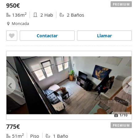
950€
PREMIUM
2
136m
2 Hab
2 Baños
Moncada
Contactar
Llamar
1
/10
775€
PREMIUM
2
51m
Piso
1 Baño