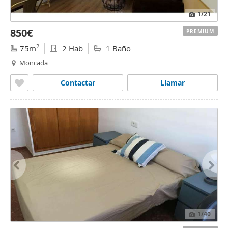
1
/21
850€
PREMIUM
2
75m
2 Hab
1 Baño
Moncada
Contactar
Llamar
1
/40