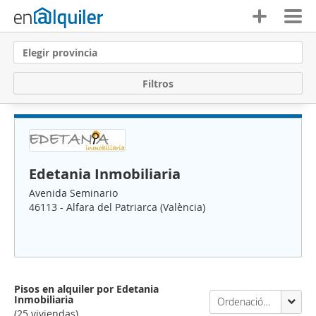
Elegir provincia
F
i
l
t
r
o
s
Edetania Inmobiliaria
Avenida Seminario
46113 - Alfara del Patriarca (València)
Pisos en alquiler por Edetania
Inmobiliaria
Ordenación Enalquiler
(25 viviendas)