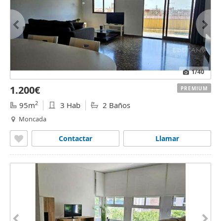
1
/40
1.200€
PREMIUM
2
95m
3 Hab
2 Baños
Moncada
Contactar
Llamar