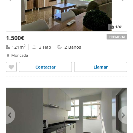
1
/41
1.500€
PREMIUM
2
121m
3 Hab
2 Baños
Moncada
Contactar
Llamar