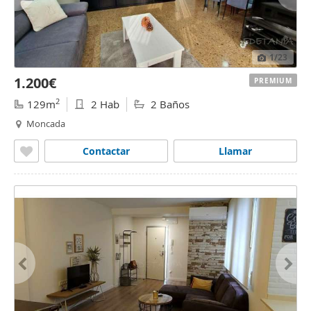
1
/23
1.200€
PREMIUM
2
129m
2 Hab
2 Baños
Moncada
Contactar
Llamar