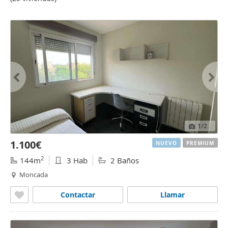
1
/2
1.100€
NUEVO
PREMIUM
2
144m
3 Hab
2 Baños
Moncada
Contactar
Llamar