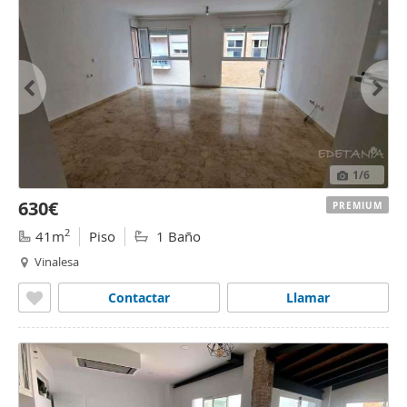
1
/6
630€
PREMIUM
2
41m
Piso
1 Baño
Vinalesa
Contactar
Llamar