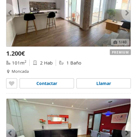
1
/40
1.200€
PREMIUM
2
101m
2 Hab
1 Baño
Moncada
Contactar
Llamar