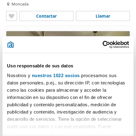
Moncada
Contactar
Llamar
Uso responsable de sus datos
Nosotros y
nuestros 1022 socios
procesamos sus
datos personales, p.ej., su dirección IP, con tecnologías
como las cookies para almacenar y acceder la
1
/13
información en su dispositivo con el fin de ofrecer
950€
publicidad y contenido personalizados, medición de
PREMIUM
publicidad y contenido, investigación de audiencia y
2
100m
2 Hab
1 Baño
desarrollo de servicios. Tiene la opción de seleccionar
Moncada
quién usa sus datos y con qué propósitos. Puede
cambiar o retirar su consentimiento en cualquier
Contactar
Llamar