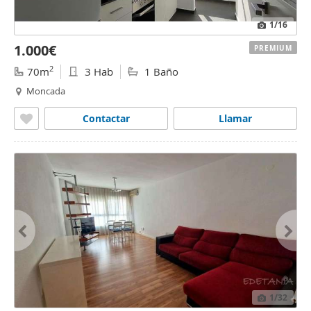
1
/16
1.000€
PREMIUM
2
70m
3 Hab
1 Baño
Moncada
Contactar
Llamar
1
/32