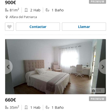
900€
PREMIUM
2
81m
2 Hab
1 Baño
Alfara del Patriarca
Contactar
Llamar
1
/4
660€
PREMIUM
2
35m
1 Hab
1 Baño