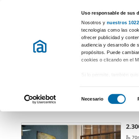
Uso responsable de sus 
Especialistas en pisos en alquiler
Nosotros y
nuestros 1022
Elegir provincia
tecnologías como las cooki
ofrecer publicidad y conte
audiencia y desarrollo de 
CM Properties
propósitos. Puede cambiar
Gran Vía Marqués del Turia
cookies o clicando en el 
46005 - València (València)
Si lo permite, también qui
Recopilar información
metros
S
Identificar su disposi
Necesario
e
Pisos en alquiler por CM Properties
(98 viviendas)
digitales)
l
Obtenga más información 
e
preferencias en la
sección
c
2.30
en la Declaración de cooki
c
70