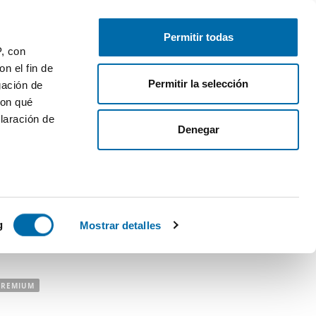
Publica gratis
Inicia sesión
Permitir todas
P, con
n el fin de
Permitir la selección
gación de
con qué
¿Te mudas?
¡Te ayudamos!
laración de
Denegar
Mudanzas
:
25€ de descuento en tu
mudanza
 varios
Calcula tu hipoteca
:
Compara hipotecas
icas (huellas
g
Mostrar detalles
iler
s
uier momento
PREMIUM