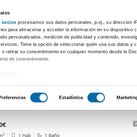
datos
 socios
procesamos sus datos personales, p.ej., su dirección I
Precio
Superficie
Habitaciones
Más filtros
es para almacenar y acceder la información en su dispositivo co
nido personalizados, medición de publicidad y contenido, investi
servicios. Tiene la opción de seleccionar quién usa sus datos y 
 o retirar su consentimiento en cualquier momento desde la Dec
Menú de consentimiento.
siéramos:
 sobre su ubicación geográfica que puede tener una precisión de
tivo analizándolo activamente para buscar características específ
Preferencias
Estadística
Marketin
Ordenación Enalqu
sobre cómo se procesan sus datos personales y establezca su
 de datos
. Puede cambiar o retirar su consentimiento en cualq
0€
es.
2
m
1 Hab
1 Baño