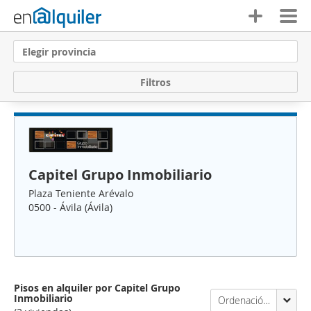
Elegir provincia
F
i
l
t
r
o
s
Capitel Grupo Inmobiliario
Plaza Teniente Arévalo
0500 - Ávila (Ávila)
Pisos en alquiler por Capitel Grupo
Inmobiliario
Ordenación Enalquiler