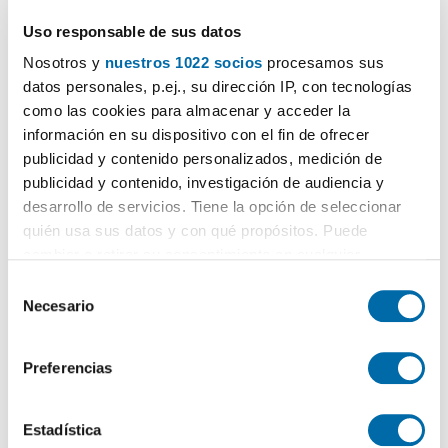
Uso responsable de sus datos
Nosotros y
nuestros 1022 socios
procesamos sus
datos personales, p.ej., su dirección IP, con tecnologías
como las cookies para almacenar y acceder la
información en su dispositivo con el fin de ofrecer
publicidad y contenido personalizados, medición de
publicidad y contenido, investigación de audiencia y
1
/1
desarrollo de servicios. Tiene la opción de seleccionar
800€
quién usa sus datos y con qué propósitos. Puede
PREMIUM
cambiar o retirar su consentimiento en cualquier
2
90m
3 Hab
2 Baños
momento desde la Declaración de cookies o clicando en
S
Calle Los Molinos 6, San Antonio, Ávila
el Menú de consentimiento.
Necesario
e
Contactar
Llamar
l
Si lo permite, también quisiéramos:
e
Preferencias
Recopilar información sobre su ubicación geográfica
c
que puede tener una precisión de varios metros
c
Identificar su dispositivo analizándolo activamente
i
Estadística