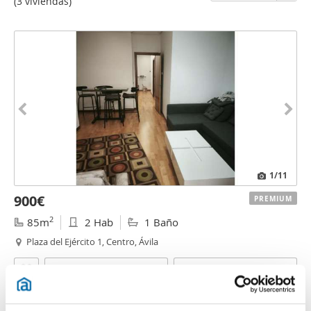
(3 viviendas)
1
/11
900€
PREMIUM
2
85m
2 Hab
1 Baño
Plaza del Ejército 1, Centro, Ávila
Contactar
Llamar