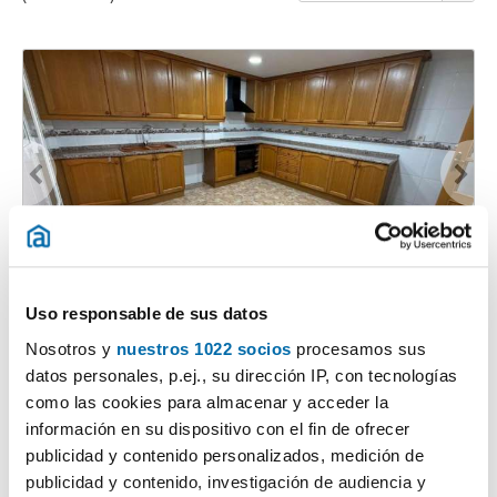
1
/29
Uso responsable de sus datos
850€
PREMIUM
Nosotros y
nuestros 1022 socios
procesamos sus
2
161m
4 Hab
2 Baños
datos personales, p.ej., su dirección IP, con tecnologías
Xàtiva
como las cookies para almacenar y acceder la
información en su dispositivo con el fin de ofrecer
Contactar
Llamar
publicidad y contenido personalizados, medición de
publicidad y contenido, investigación de audiencia y