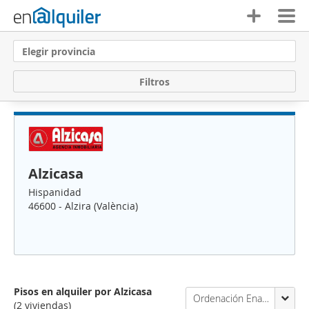
Elegir provincia
F
i
l
t
r
o
s
Alzicasa
Hispanidad
46600 - Alzira (València)
Pisos en alquiler por Alzicasa
Ordenación Enalquiler
(2 viviendas)