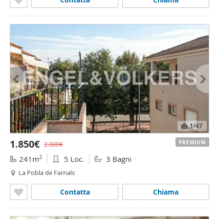
1
/47
1.850€
PREMIUM
2.000€
2
241m
5 Loc.
3 Bagni
La Pobla de Farnals
Contatta
Chiama