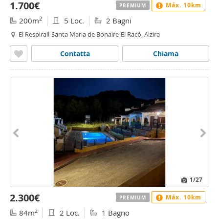
1.700€
Máx. 10km
PREMIUM
2
200m
5 Loc.
2 Bagni
El Respirall-Santa Maria de Bonaire-El Racó, Alzira
Contatta
Chiama
1
/27
2.300€
Máx. 10km
PREMIUM
2
84m
2 Loc.
1 Bagno