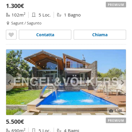
1.300€
PREMIUM
2
102m
5 Loc.
1 Bagno
Sagunt / Sagunto
Contatta
Chiama
1
/46
5.500€
PREMIUM
2
690m
5 Loc.
4 Bagni