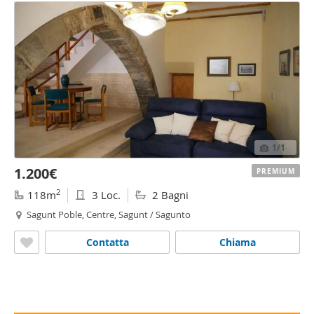
1
/1
1.200€
PREMIUM
2
118m
3 Loc.
2 Bagni
Sagunt Poble, Centre, Sagunt / Sagunto
Contatta
Chiama