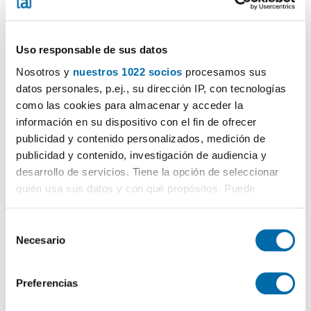
Uso responsable de sus datos
Nosotros y
nuestros 1022 socios
procesamos sus
datos personales, p.ej., su dirección IP, con tecnologías
1
/30
como las cookies para almacenar y acceder la
información en su dispositivo con el fin de ofrecer
1.250€
DESTACADO
publicidad y contenido personalizados, medición de
2
120m
3 Loc.
2 Bagni
publicidad y contenido, investigación de audiencia y
Urbanizaciones - Santa Anna - Las Estrellas, Gandia
desarrollo de servicios. Tiene la opción de seleccionar
quién usa sus datos y con qué propósitos. Puede
Contatta
Chiama
cambiar o retirar su consentimiento en cualquier
momento desde la Declaración de cookies o clicando en
S
el Menú de consentimiento.
Necesario
e
l
Si lo permite, también quisiéramos:
e
Preferencias
Recopilar información sobre su ubicación geográfica
c
que puede tener una precisión de varios metros
c