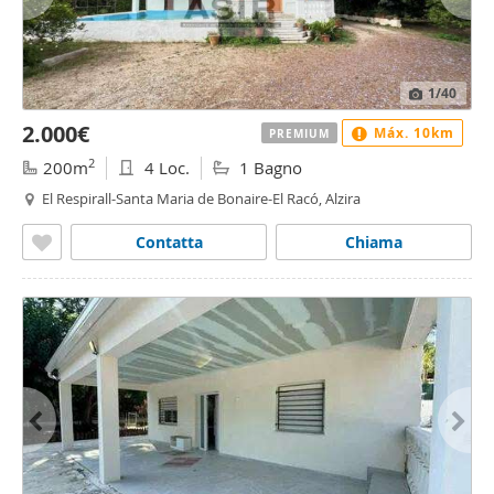
1
/40
2.000€
Máx. 10km
PREMIUM
2
200m
4 Loc.
1 Bagno
El Respirall-Santa Maria de Bonaire-El Racó, Alzira
Contatta
Chiama