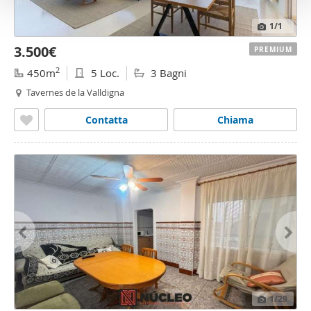
o
1
/1
3.500€
PREMIUM
2
450m
5 Loc.
3 Bagni
Tavernes de la Valldigna
Contatta
Chiama
1
/29