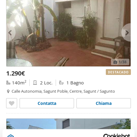
1
/38
1.290€
DESTACADO
2
140m
2 Loc.
1 Bagno
Calle Autonomia, Sagunt Poble, Centre, Sagunt / Sagunto
Contatta
Chiama