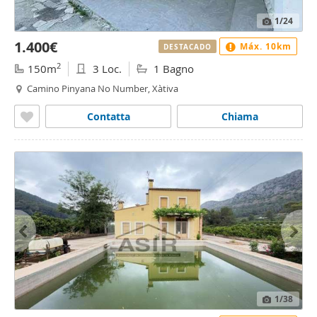
1
/24
1.400€
Máx. 10km
DESTACADO
2
150m
3 Loc.
1 Bagno
Camino Pinyana No Number, Xàtiva
Contatta
Chiama
1
/38