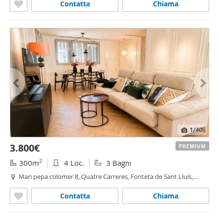
Contatta
Chiama
1
/40
3.800€
PREMIUM
2
300m
4 Loc.
3 Bagni
Mari pepa colomer 8, Quatre Carreres, Fonteta de Sant Lluís,
Valencia
Contatta
Chiama