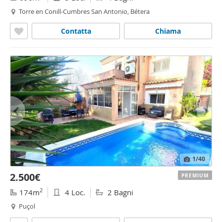
Torre en Conill-Cumbres San Antonio, Bétera
Contatta
Chiama
1
/40
2.500€
PREMIUM
2
174m
4 Loc.
2 Bagni
Puçol