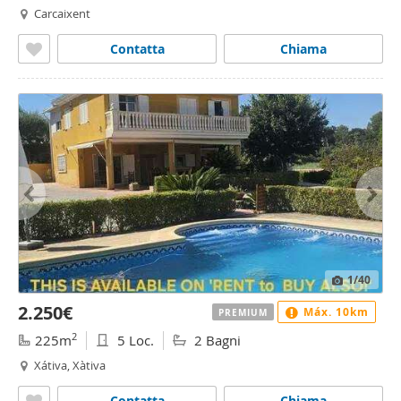
Carcaixent
Contatta
Chiama
1
/40
2.250€
Máx. 10km
PREMIUM
2
225m
5 Loc.
2 Bagni
Xátiva, Xàtiva
Contatta
Chiama