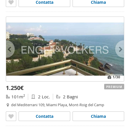
Contatta
Chiama
1
/30
1.250€
PREMIUM
2
101m
2 Loc.
2 Bagni
del Mediterrani 109, Miami Playa, Mont-Roig del Camp
Contatta
Chiama