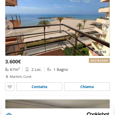
1
/35
3.600€
DESTACADO
2
67m
2 Loc.
1 Bagno
Maritim, Cunit
Contatta
Chiama