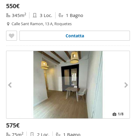
550€
2
345m
3 Loc.
1 Bagno
Calle Sant Ramon, 13 A, Roquetes
Contatta
1
/8
575€
2
75m
2 Loc.
1 Bagno