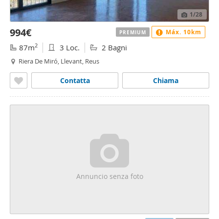
1
/28
994€
Máx. 10km
PREMIUM
2
87m
3 Loc.
2 Bagni
Riera De Miró, Llevant, Reus
Contatta
Chiama
Annuncio senza foto