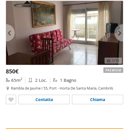
1
/15
850€
PREMIUM
2
65m
2 Loc.
1 Bagno
Rambla de Jaume I 55, Port - Horta De Santa María, Cambrils
Contatta
Chiama