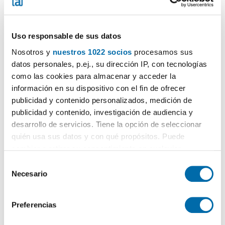
Uso responsable de sus datos
Nosotros y
nuestros 1022 socios
procesamos sus
datos personales, p.ej., su dirección IP, con tecnologías
1
/9
como las cookies para almacenar y acceder la
información en su dispositivo con el fin de ofrecer
650€
PREMIUM
publicidad y contenido personalizados, medición de
2
80m
3 Loc.
1 Bagno
publicidad y contenido, investigación de audiencia y
Josep M.Poblet, Montblanc
desarrollo de servicios. Tiene la opción de seleccionar
quién usa sus datos y con qué propósitos. Puede
Contatta
Chiama
cambiar o retirar su consentimiento en cualquier
momento desde la Declaración de cookies o clicando en
S
el Menú de consentimiento.
Necesario
e
l
Si lo permite, también quisiéramos:
e
Preferencias
Recopilar información sobre su ubicación geográfica
c
que puede tener una precisión de varios metros
c