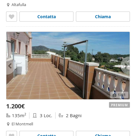
Altafulla
Contatta
Chiama
1
/31
1.200€
PREMIUM
2
135m
3 Loc.
2 Bagni
El Montmell
Contatta
Chiama