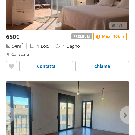
1
/1
650€
Máx. 10km
PREMIUM
2
54m
1 Loc.
1 Bagno
Constanti
Contatta
Chiama