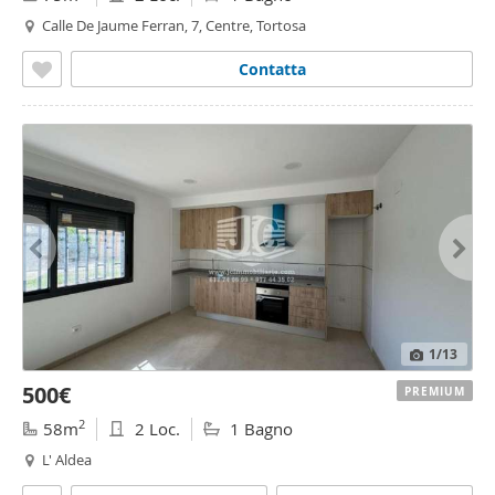
Calle De Jaume Ferran, 7, Centre, Tortosa
Contatta
1
/13
500€
PREMIUM
2
58m
2 Loc.
1 Bagno
L' Aldea