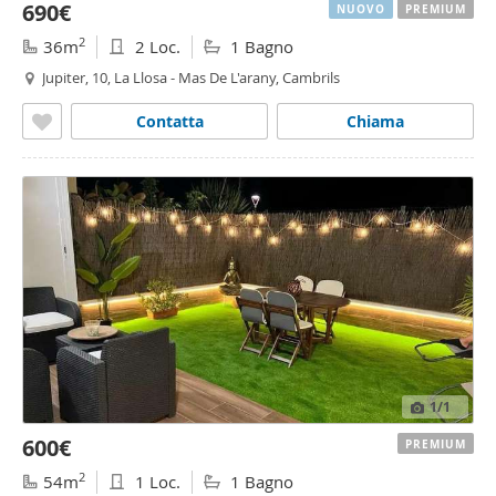
690€
NUOVO
PREMIUM
2
36m
2 Loc.
1 Bagno
Jupiter, 10, La Llosa - Mas De L'arany, Cambrils
Contatta
Chiama
1
/1
600€
PREMIUM
2
54m
1 Loc.
1 Bagno