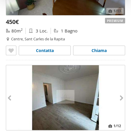
o
1
/13
450€
PREMIUM
2
80m
3 Loc.
1 Bagno
Centre, Sant Carles de la Rapita
Contatta
Chiama
1
/12