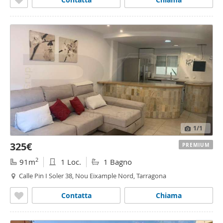
1
/1
325€
PREMIUM
2
91m
1 Loc.
1 Bagno
Calle Pin I Soler 38, Nou Eixample Nord, Tarragona
Contatta
Chiama