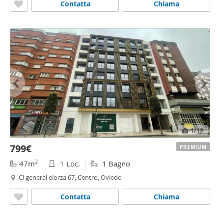
Contatta
Chiama
1
/19
799€
PREMIUM
2
47m
1 Loc.
1 Bagno
Cl general elorza 67, Centro, Oviedo
Contatta
Chiama