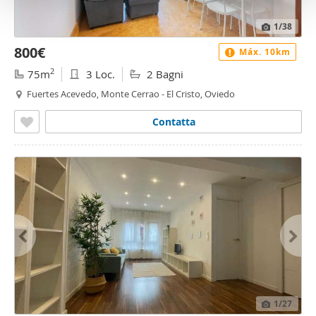
o
1
/38
800€
Máx. 10km
2
75m
3 Loc.
2 Bagni
Fuertes Acevedo, Monte Cerrao - El Cristo, Oviedo
Contatta
1
/27