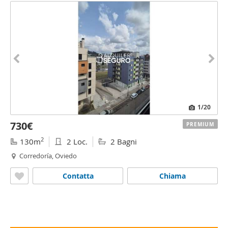
1
/20
730€
PREMIUM
2
130m
2 Loc.
2 Bagni
Corredoría, Oviedo
Contatta
Chiama