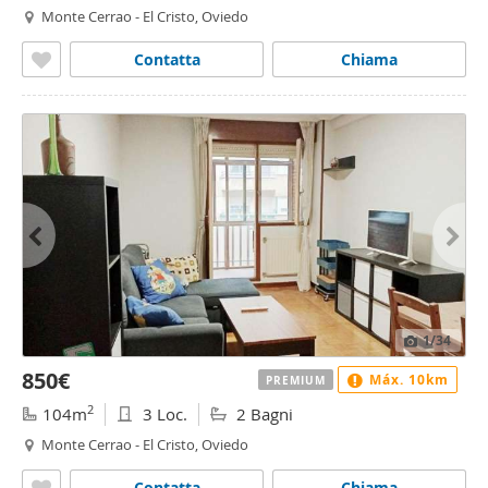
Monte Cerrao - El Cristo, Oviedo
Contatta
Chiama
1
/34
850€
Máx. 10km
PREMIUM
2
104m
3 Loc.
2 Bagni
Monte Cerrao - El Cristo, Oviedo
Contatta
Chiama