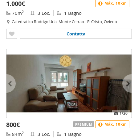
1.000€
Máx. 10km
2
70m
3 Loc.
1 Bagno
Catedratico Rodrigo Uria, Monte Cerrao - El Cristo, Oviedo
Contatta
1
/26
800€
Máx. 10km
PREMIUM
2
84m
3 Loc.
1 Bagno