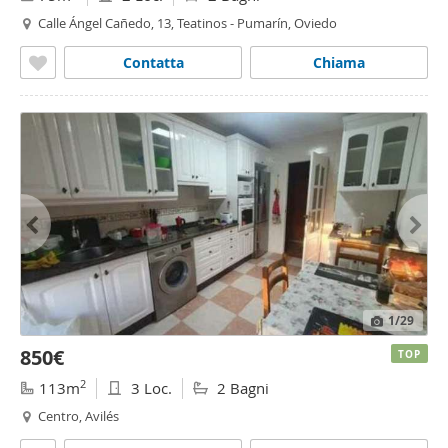
Calle Ángel Cañedo, 13, Teatinos - Pumarín, Oviedo
Contatta
Chiama
1
/29
850€
TOP
2
113m
3 Loc.
2 Bagni
Centro, Avilés