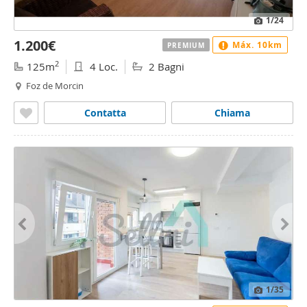
1
/24
1.200€
Máx. 10km
PREMIUM
2
125m
4 Loc.
2 Bagni
Foz de Morcin
Contatta
Chiama
1
/35