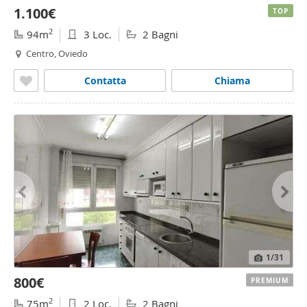
1.100€
TOP
2
94m
3 Loc.
2 Bagni
Centro, Oviedo
Contatta
Chiama
1
/31
800€
PREMIUM
2
75m
2 Loc.
2 Bagni