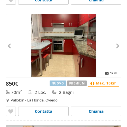
1
/20
850€
Máx. 10km
NUOVO
PREMIUM
2
70m
2 Loc.
2 Bagni
Vallobín - La Florida, Oviedo
Contatta
Chiama