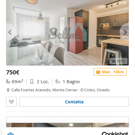
1
/31
750€
Máx. 10km
2
69m
2 Loc.
1 Bagno
Calle Fuertes Acevedo, Monte Cerrao - El Cristo, Oviedo
Contatta