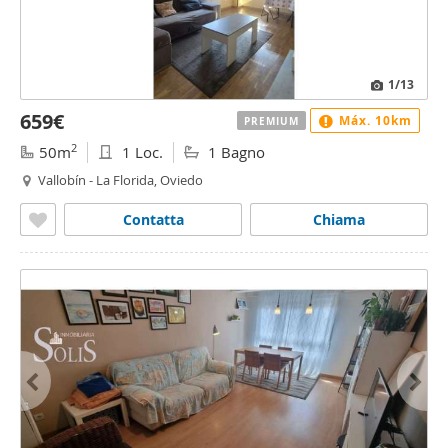
1
/13
659€
Máx. 10km
PREMIUM
2
50m
1 Loc.
1 Bagno
Vallobín - La Florida, Oviedo
Contatta
Chiama