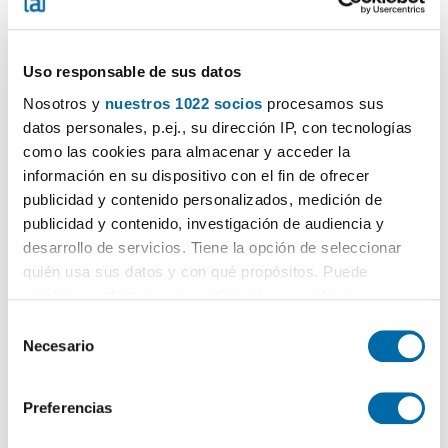
Uso responsable de sus datos
Nosotros y
nuestros 1022 socios
procesamos sus
datos personales, p.ej., su dirección IP, con tecnologías
1
/29
como las cookies para almacenar y acceder la
información en su dispositivo con el fin de ofrecer
1.100€
Máx. 10km
PREMIUM
publicidad y contenido personalizados, medición de
2
80m
4 Loc.
2 Bagni
publicidad y contenido, investigación de audiencia y
Monte Cerrao - El Cristo, Oviedo
desarrollo de servicios. Tiene la opción de seleccionar
quién usa sus datos y con qué propósitos. Puede
Contatta
Chiama
cambiar o retirar su consentimiento en cualquier
momento desde la Declaración de cookies o clicando en
S
el Menú de consentimiento.
Necesario
e
l
Si lo permite, también quisiéramos:
e
Preferencias
Recopilar información sobre su ubicación geográfica
c
que puede tener una precisión de varios metros
c