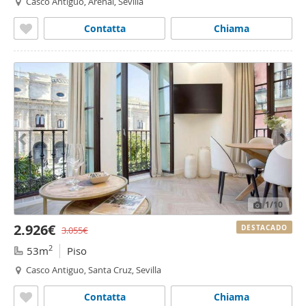
Casco Antiguo, Arenal, Sevilla
Contatta
Chiama
1
/10
2.926€
DESTACADO
3.055€
2
53m
Piso
Casco Antiguo, Santa Cruz, Sevilla
Contatta
Chiama