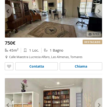
1
/13
750€
DESTACADO
2
45m
1 Loc.
1 Bagno
Calle Maestra Lucrecia Alfaro, Las Almenas, Tomares
Contatta
Chiama