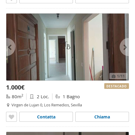
1
/11
1.000€
DESTACADO
2
80m
2 Loc.
1 Bagno
Virgen de Lujan 0, Los Remedios, Sevilla
Contatta
Chiama