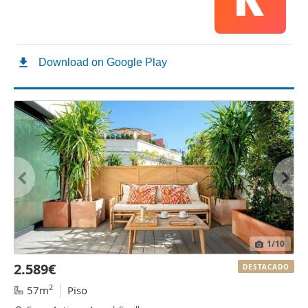
1
/10
2.589€
DESTACADO
2
57m
Piso