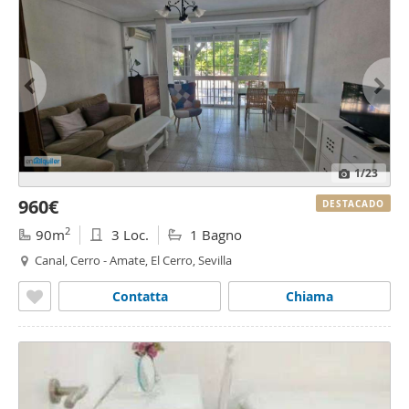
1
/23
960€
DESTACADO
2
90m
3 Loc.
1 Bagno
Canal, Cerro - Amate, El Cerro, Sevilla
Contatta
Chiama