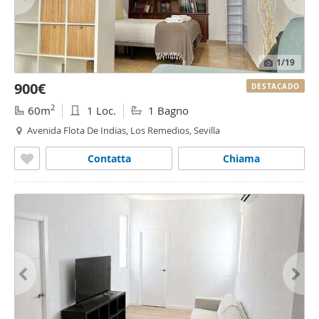
1
/19
900€
DESTACADO
2
60m
1 Loc.
1 Bagno
Avenida Flota De Indias, Los Remedios, Sevilla
Contatta
Chiama