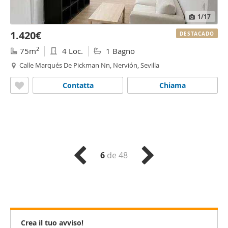
1
/17
1.420€
DESTACADO
2
75m
4 Loc.
1 Bagno
Calle Marqués De Pickman Nn, Nervión, Sevilla
Contatta
Chiama
6
de 48
Crea il tuo avviso!