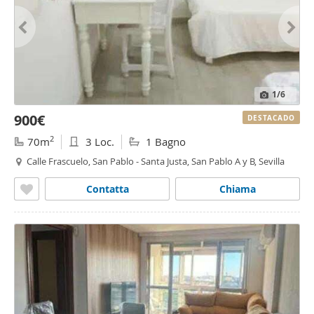
1
/6
900€
DESTACADO
2
70m
3 Loc.
1 Bagno
Calle Frascuelo, San Pablo - Santa Justa, San Pablo A y B, Sevilla
Contatta
Chiama