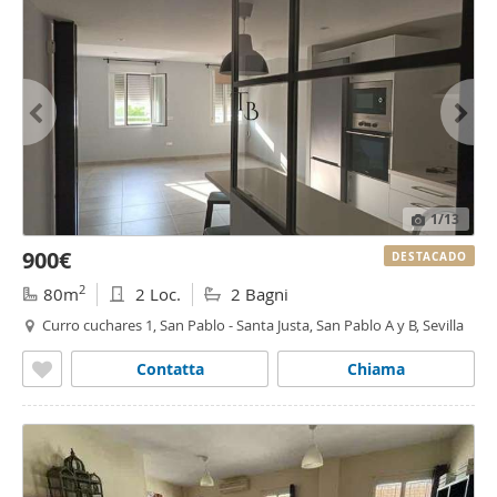
1
/13
900€
DESTACADO
2
80m
2 Loc.
2 Bagni
Curro cuchares 1, San Pablo - Santa Justa, San Pablo A y B, Sevilla
Contatta
Chiama