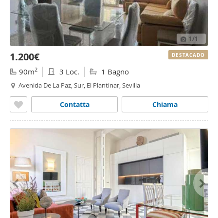
1
/1
1.200€
DESTACADO
2
90m
3 Loc.
1 Bagno
Avenida De La Paz, Sur, El Plantinar, Sevilla
Contatta
Chiama