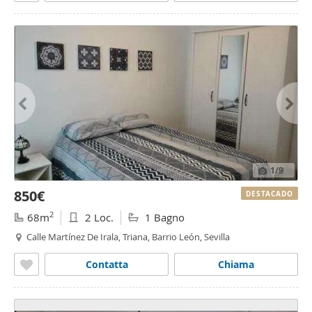
1
/9
850€
DESTACADO
2
68m
2 Loc.
1 Bagno
Calle Martínez De Irala, Triana, Barrio León, Sevilla
Contatta
Chiama