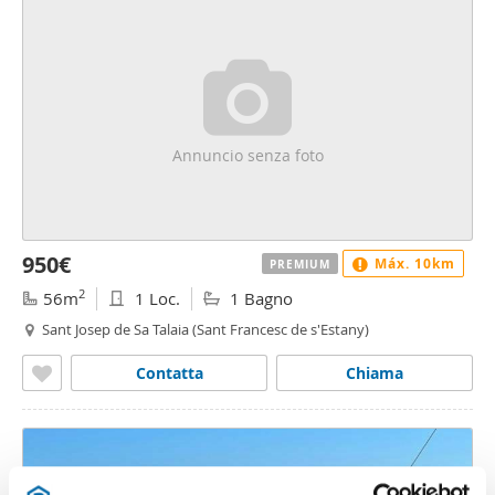
Annuncio senza foto
950€
Máx. 10km
PREMIUM
2
56m
1 Loc.
1 Bagno
Sant Josep de Sa Talaia (Sant Francesc de s'Estany)
Contatta
Chiama