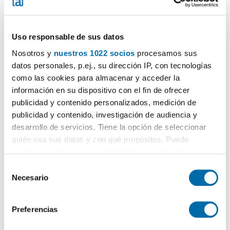
Uso responsable de sus datos
Nosotros y
nuestros 1022 socios
procesamos sus
datos personales, p.ej., su dirección IP, con tecnologías
1
/18
como las cookies para almacenar y acceder la
información en su dispositivo con el fin de ofrecer
2.500€
Máx. 10km
PREMIUM
publicidad y contenido personalizados, medición de
2
50m
1 Loc.
1 Bagno
publicidad y contenido, investigación de audiencia y
Sant Josep de Sa Talaia (Sant Francesc de s'Estany)
desarrollo de servicios. Tiene la opción de seleccionar
quién usa sus datos y con qué propósitos. Puede
Contatta
Chiama
cambiar o retirar su consentimiento en cualquier
momento desde la Declaración de cookies o clicando en
S
el Menú de consentimiento.
Necesario
e
l
Si lo permite, también quisiéramos:
e
Preferencias
Recopilar información sobre su ubicación geográfica
c
que puede tener una precisión de varios metros
c