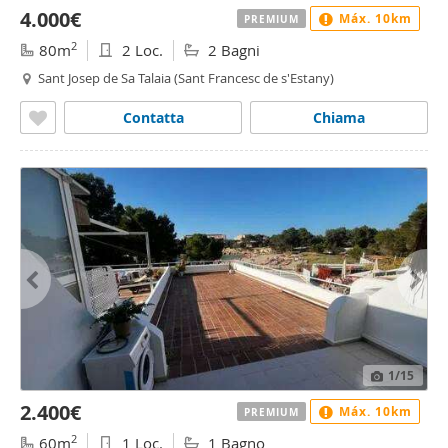
4.000€
Máx. 10km
PREMIUM
2
80m
2 Loc.
2 Bagni
Sant Josep de Sa Talaia (Sant Francesc de s'Estany)
Contatta
Chiama
1
/15
2.400€
Máx. 10km
PREMIUM
2
60m
1 Loc.
1 Bagno