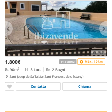
1
/37
1.800€
Máx. 10km
PREMIUM
2
90m
3 Loc.
2 Bagni
Sant Josep de Sa Talaia (Sant Francesc de s'Estany)
Contatta
Chiama