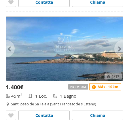
Contatta
Chiama
1
/17
1.400€
Máx. 10km
PREMIUM
2
45m
1 Loc.
1 Bagno
Sant Josep de Sa Talaia (Sant Francesc de s'Estany)
Contatta
Chiama