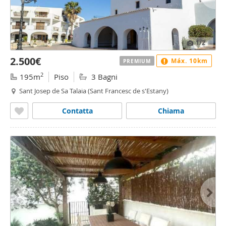
1
/2
2.500€
Máx. 10km
PREMIUM
2
195m
Piso
3 Bagni
Sant Josep de Sa Talaia (Sant Francesc de s'Estany)
Contatta
Chiama