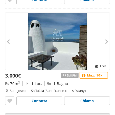
1
/20
3.000€
Máx. 10km
PREMIUM
2
70m
1 Loc.
1 Bagno
Sant Josep de Sa Talaia (Sant Francesc de s'Estany)
Contatta
Chiama