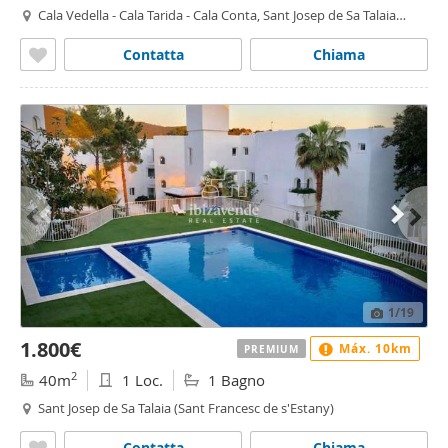
Cala Vedella - Cala Tarida - Cala Conta, Sant Josep de Sa Talaia
(Sant Francesc de s'Estany)
Contatta
Chiama
1
/19
1.800€
Máx. 10km
PREMIUM
2
40m
1 Loc.
1 Bagno
Sant Josep de Sa Talaia (Sant Francesc de s'Estany)
Contatta
Chiama