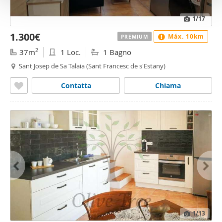
o
1
/17
1.300€
Máx. 10km
PREMIUM
2
37m
1 Loc.
1 Bagno
Sant Josep de Sa Talaia (Sant Francesc de s'Estany)
Contatta
Chiama
1
/13