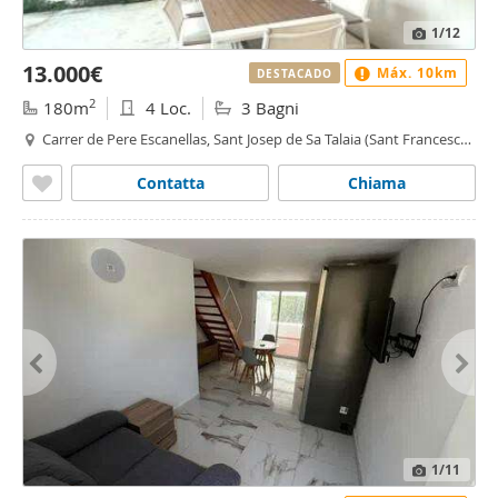
1
/12
13.000€
Máx. 10km
DESTACADO
2
180m
4 Loc.
3 Bagni
Carrer de Pere Escanellas, Sant Josep de Sa Talaia (Sant Francesc
de s'Estany)
Contatta
Chiama
1
/11