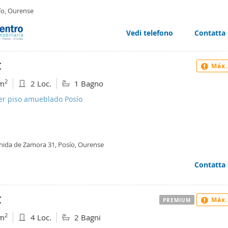
ío, Ourense
Vedi telefono
Contatta
€
Máx.
2
m
2 Loc.
1 Bagno
ler piso amueblado Posío
nida de Zamora 31, Posío, Ourense
Contatta
€
Máx.
PREMIUM
2
m
4 Loc.
2 Bagni