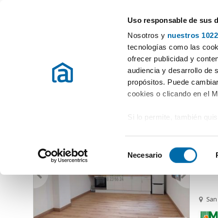
Uso responsable de sus 
Gli specialisti degli appartamenti in affitto
Nosotros y
nuestros 1022
San Cibrao Das Viñas (Capital)
tecnologías como las cooki
ofrecer publicidad y conte
Inizio
Appartamenti in affito Ourense
Affitto Appartamenti San C
audiencia y desarrollo de 
propósitos. Puede cambiar
Affitto Appartamenti San Cibrao Das Viñas (Capital)
(1 Im
cookies o clicando en el 
Si lo permite, también qui
570
Recopilar información
50
metros
S
Identificar su disposi
Necesario
Apart
e
digitales)
l
Obtenga más información 
e
preferencias en la
sección
c
San 
en la Declaración de cooki
c