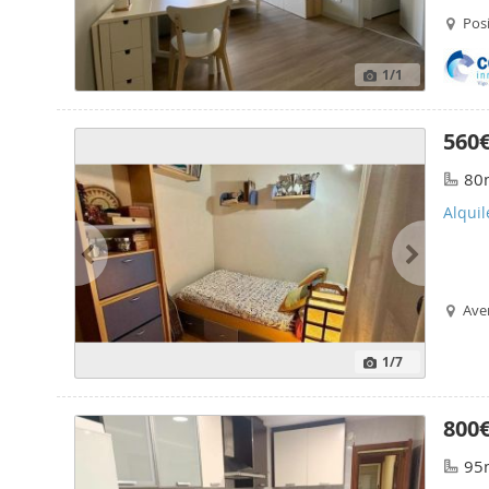
Pos
1
/1
560
80
Alqui
Ave
1
/7
800
95