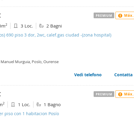
€
Máx.
PREMIUM
2
0m
3 Loc.
2 Bagni
os) 690 piso 3 dor, 2wc, calef.gas ciudad -(zona hospital)
 Manuel Murguia, Posío, Ourense
Vedi telefono
Contatta
€
Máx.
PREMIUM
2
m
1 Loc.
1 Bagno
er piso con 1 habitacion Posío