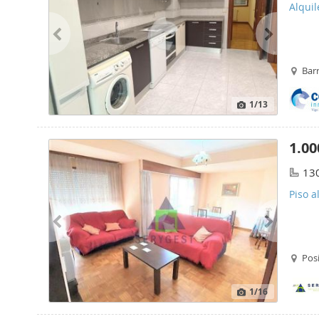
Alquil
Bar
1
/13
1.00
13
Piso a
Pos
1
/16