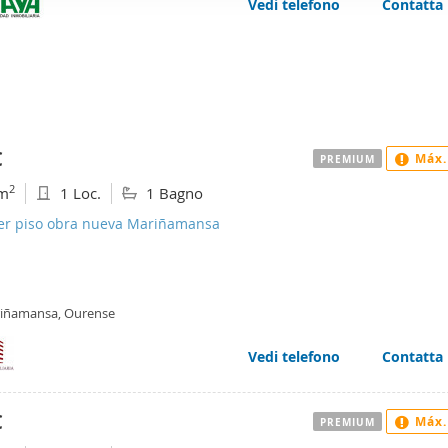
Vedi telefono
Contatta
web se usan para personalizar el contenido y los anuncios, ofrec
ar el tráfico. Además, compartimos información sobre el uso que
tners de redes sociales, publicidad y análisis web, quienes pue
ación que les haya proporcionado o que hayan recopilado a parti
vicios.
€
Máx.
PREMIUM
2
m
1 Loc.
1 Bagno
ler piso obra nueva Mariñamansa
iñamansa, Ourense
Vedi telefono
Contatta
€
Máx.
PREMIUM