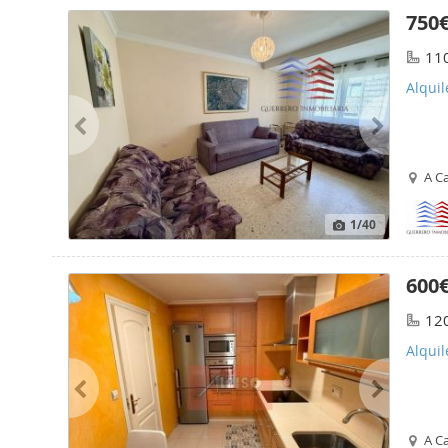
750
11
Alquil
A C
1
/40
600
12
Alquil
A C