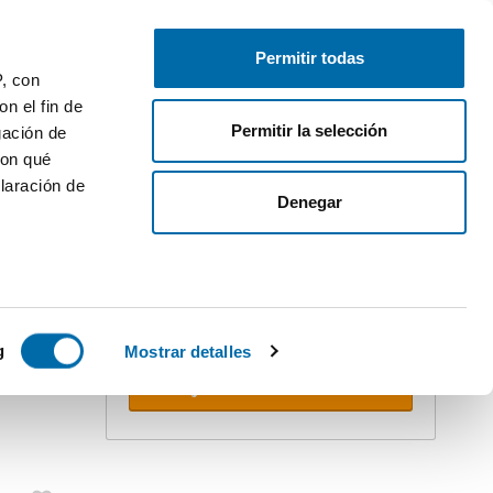
Pubblica
Inizia sessione
Permitir todas
P, con
n el fin de
Permitir la selección
gación de
con qué
laración de
Denegar
Crea il tuo avviso!
Non perdere l'occasione. Ricevi nella
tua email
tutte le novità
di questa
PREMIUM
ricerca.
 varios
icas (huellas
g
Mostrar detalles
Ricevere avvisi
s
uier momento