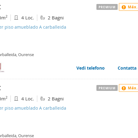
€
Máx.
PREMIUM
2
0m
4 Loc.
2 Bagni
er piso amueblado A carballeida
arballeida, Ourense
Vedi telefono
Contatta
€
Máx.
PREMIUM
2
0m
4 Loc.
2 Bagni
er piso amueblado A carballeida
arballeida, Ourense