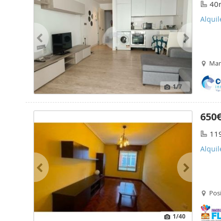
40
Alqui
Mar
1
/7
650
11
Alquil
Pos
1
/40