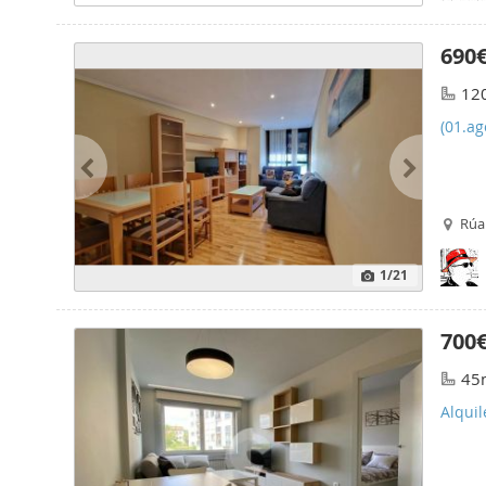
690
12
(01.ag
Rúa
1
/21
700
45
Alquil