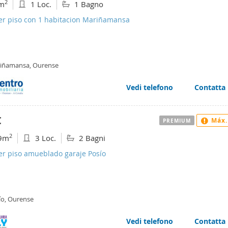
2
m
1 Loc.
1 Bagno
ler piso con 1 habitacion Mariñamansa
iñamansa, Ourense
Vedi telefono
Contatta
€
Máx.
PREMIUM
2
9m
3 Loc.
2 Bagni
er piso amueblado garaje Posío
ío, Ourense
Vedi telefono
Contatta