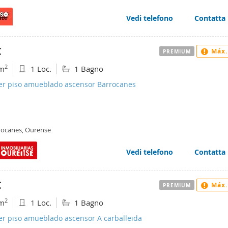
Vedi telefono
Contatta
€
Máx.
PREMIUM
2
m
1 Loc.
1 Bagno
ler piso amueblado ascensor Barrocanes
rocanes, Ourense
Vedi telefono
Contatta
€
Máx.
PREMIUM
2
m
1 Loc.
1 Bagno
er piso amueblado ascensor A carballeida