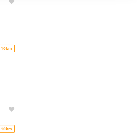
er funciones
 haga del
den
r del uso
 10km
 10km