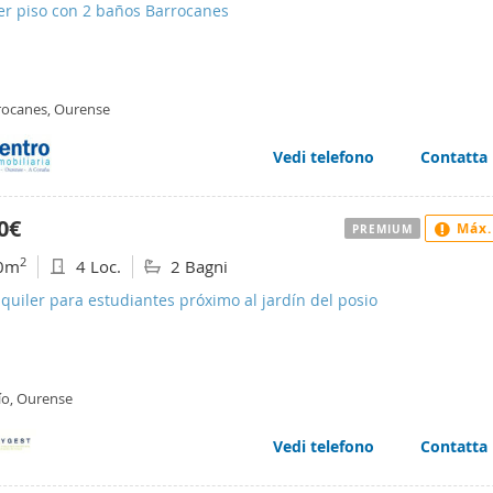
er piso con 2 baños Barrocanes
rocanes, Ourense
Vedi telefono
Contatta
0€
Máx.
PREMIUM
2
0m
4 Loc.
2 Bagni
lquiler para estudiantes próximo al jardín del posio
ío, Ourense
Vedi telefono
Contatta