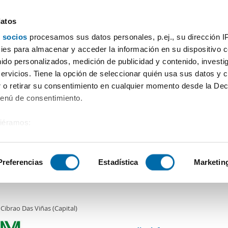
datos
 socios
procesamos sus datos personales, p.ej., su dirección I
Prezzo
Superficie
Locali
Più filtri - 1
es para almacenar y acceder la información en su dispositivo co
nido personalizados, medición de publicidad y contenido, investi
ibrao Das Viñas (Capital)
servicios. Tiene la opción de seleccionar quién usa sus datos y 
 o retirar su consentimiento en cualquier momento desde la Dec
Ordine Enalquiler
mobili)
Menú de consentimiento.
siéramos:
€
 sobre su ubicación geográfica que puede tener una precisión de
2
m
1 Loc.
1 Bagno
tivo analizándolo activamente para buscar características específ
Preferencias
Estadística
Marketin
amento en San Ciprian de Viñas.
sobre cómo se procesan sus datos personales y establezca su
 de datos
. Puede cambiar o retirar su consentimiento en cualq
Cibrao Das Viñas (Capital)
es.