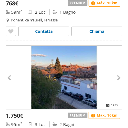
768€
Máx. 10km
PREMIUM
2
59m
2 Loc.
1 Bagno
Ponent, ca n'aurell, Terrassa
Contatta
Chiama
1
/25
1.750€
Máx. 10km
PREMIUM
2
95m
3 Loc.
2 Bagni