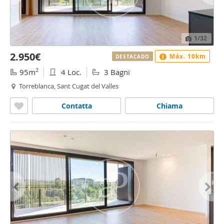
1
/32
2.950€
Máx. 10km
DESTACADO
2
95m
4 Loc.
3 Bagni
Torreblanca, Sant Cugat del Valles
Contatta
Chiama