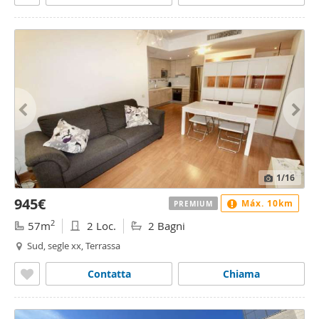
1
/16
945€
Máx. 10km
PREMIUM
2
57m
2 Loc.
2 Bagni
Sud, segle xx, Terrassa
Contatta
Chiama