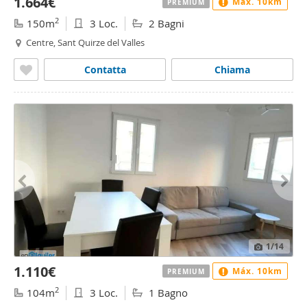
1.664€
Máx. 10km
PREMIUM
2
150m
3 Loc.
2 Bagni
Centre, Sant Quirze del Valles
Contatta
Chiama
1
/14
1.110€
Máx. 10km
PREMIUM
2
104m
3 Loc.
1 Bagno