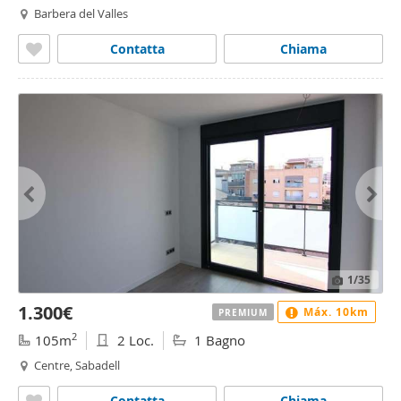
Barbera del Valles
Contatta
Chiama
1
/35
1.300€
Máx. 10km
PREMIUM
2
105m
2 Loc.
1 Bagno
Centre, Sabadell
Contatta
Chiama