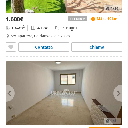
1
/40
1.600€
Máx. 10km
PREMIUM
2
134m
4 Loc.
3 Bagni
Serraparrera, Cerdanyola del Valles
Contatta
Chiama
1
/8