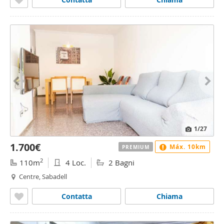
1
/27
1.700€
Máx. 10km
PREMIUM
2
110m
4 Loc.
2 Bagni
Centre, Sabadell
Contatta
Chiama