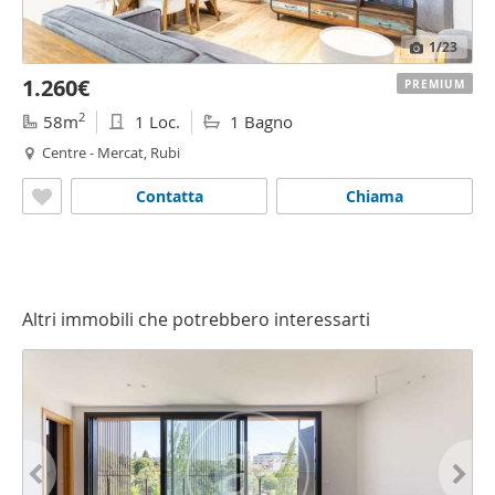
1
/23
1.260€
PREMIUM
2
58m
1 Loc.
1 Bagno
Centre - Mercat, Rubi
Contatta
Chiama
Altri immobili che potrebbero interessarti