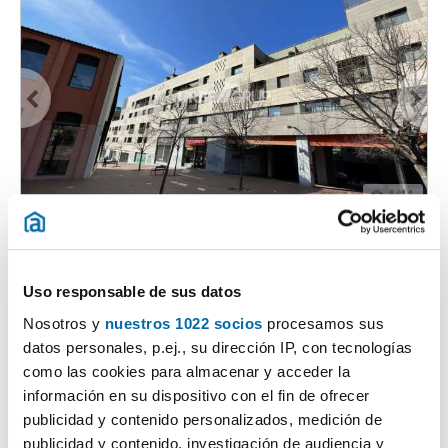
1
/11
890€
Máx. 10km
PREMIUM
2
54m
2 Loc.
1 Bagno
Centre, centre - passeig de les letres, Terrassa
Uso responsable de sus datos
Nosotros y
nuestros 1022 socios
procesamos sus
Contatta
Chiama
datos personales, p.ej., su dirección IP, con tecnologías
como las cookies para almacenar y acceder la
información en su dispositivo con el fin de ofrecer
publicidad y contenido personalizados, medición de
publicidad y contenido, investigación de audiencia y