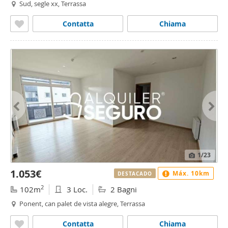
Sud, segle xx, Terrassa
Contatta
Chiama
1
/23
1.053€
Máx. 10km
DESTACADO
2
102m
3 Loc.
2 Bagni
Ponent, can palet de vista alegre, Terrassa
Contatta
Chiama