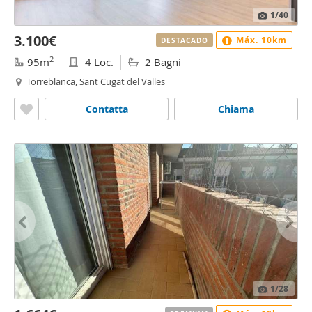
1
/40
3.100€
Máx. 10km
DESTACADO
2
95m
4 Loc.
2 Bagni
Torreblanca, Sant Cugat del Valles
Contatta
Chiama
1
/28