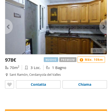
1
/8
978€
Máx. 10km
NUOVO
PREMIUM
2
70m
3 Loc.
1 Bagno
Sant Ramón, Cerdanyola del Valles
Contatta
Chiama