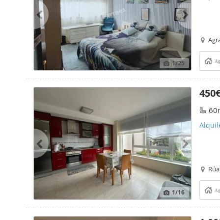
Agra
1
/25
Ag
450
60
Alquil
Rúa
1
/16
Ag