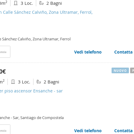
2
0m
3 Loc.
2 Bagni
n Calle Sánchez Calviño, Zona Ultramar, Ferrol,
e Sánchez Calviño, Zona Ultramar, Ferrol
Vedi telefono
Contatta
enzia
0€
NUOVO
2
m
3 Loc.
2 Bagni
er piso ascensor Ensanche - sar
anche - Sar, Santiago de Compostela
Vedi telefono
Contatta
enzia