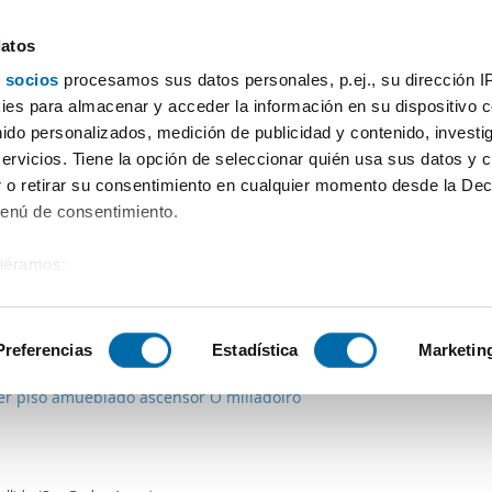
datos
 socios
procesamos sus datos personales, p.ej., su dirección I
Prezzo
Superficie
Locali
Più filtri - 1
es para almacenar y acceder la información en su dispositivo co
nido personalizados, medición de publicidad y contenido, investi
a
servicios. Tiene la opción de seleccionar quién usa sus datos y 
 o retirar su consentimiento en cualquier momento desde la Dec
Ordine Enalquiler
Menú de consentimiento.
siéramos:
 sobre su ubicación geográfica que puede tener una precisión de
€
tivo analizándolo activamente para buscar características específ
Preferencias
Estadística
Marketin
2
4m
4 Loc.
2 Bagni
ler piso amueblado ascensor O milladoiro
sobre cómo se procesan sus datos personales y establezca su
 de datos
. Puede cambiar o retirar su consentimiento en cualq
es.