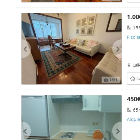
1.00
15
Piso en
Call
1
/21
Ag
450
65
Alqui