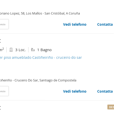
oriano Lopez, 58, Los Mallos - San Cristóbal, A Coruña
Vedi telefono
Contatta
enzia
€
2
m
3 Loc.
1 Bagno
er piso amueblado Castiñeiriño - cruceiro do sar
iñeiriño - Cruceiro Do Sar, Santiago de Compostela
Vedi telefono
Contatta
enzia
€
DE