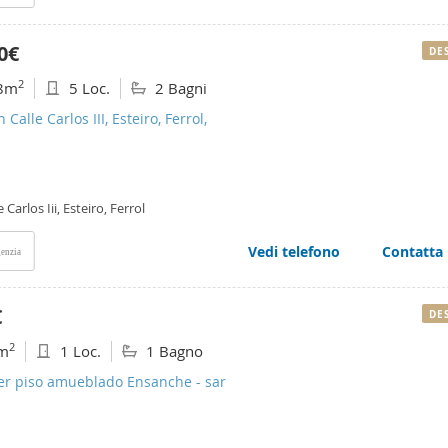
0€
DE
2
8m
5 Loc.
2 Bagni
 Calle Carlos III, Esteiro, Ferrol,
e Carlos Iii, Esteiro, Ferrol
Vedi telefono
Contatta
enzia
€
DE
2
m
1 Loc.
1 Bagno
ler piso amueblado Ensanche - sar