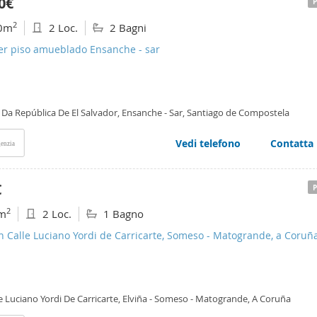
0€
2
0m
2 Loc.
2 Bagni
ler piso amueblado Ensanche - sar
 Da República De El Salvador, Ensanche - Sar, Santiago de Compostela
Vedi telefono
Contatta
enzia
€
2
m
2 Loc.
1 Bagno
n Calle Luciano Yordi de Carricarte, Someso - Matogrande, a Coruña
e Luciano Yordi De Carricarte, Elviña - Someso - Matogrande, A Coruña