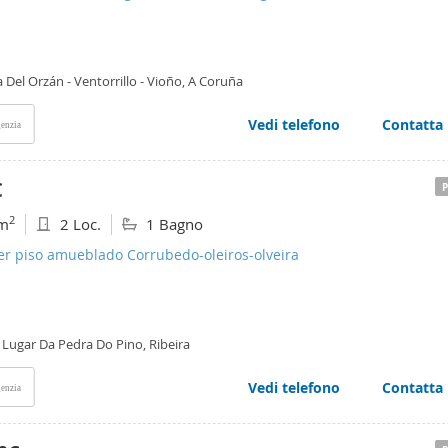
 Del Orzán - Ventorrillo - Vioño, A Coruña
Vedi telefono
Contatta
enzia
€
2
m
2 Loc.
1 Bagno
er piso amueblado Corrubedo-oleiros-olveira
 Lugar Da Pedra Do Pino, Ribeira
Vedi telefono
Contatta
enzia