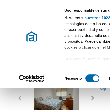
Uso responsable de sus 
Gli specialisti degli appartamenti in affitto
Nosotros y
nuestros 1022
Noia
tecnologías como las cooki
ofrecer publicidad y conte
Inizio
Appartamenti in affito A Coruña
Affitto Appartamenti Noi
audiencia y desarrollo de 
propósitos. Puede cambiar
Affitto Appartamenti Noia
(0 Immobili)
cookies o clicando en el 
Si lo permite, también qui
Altri immobili che potrebbero interessarti
Recopilar información
800
metros
S
Identificar su disposi
Necesario
e
15
digitales)
l
Alqui
Obtenga más información 
e
preferencias en la
sección
c
en la Declaración de cooki
c