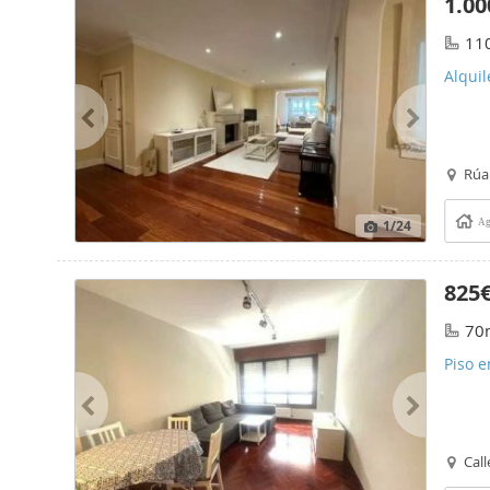
1.00
11
Alqui
Rúa
1
/24
Ag
825
70
Piso e
Call