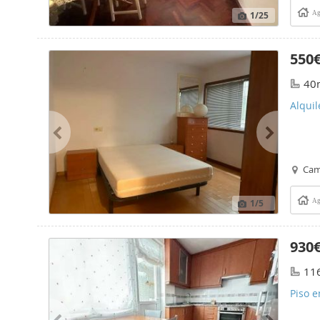
1
/25
Ag
550
40
Alqui
Cam
1
/5
Ag
930
11
Piso e