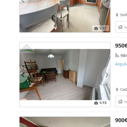
Sinf
1
/27
Ag
950
98
Alquil
Cast
1
/15
Ag
900