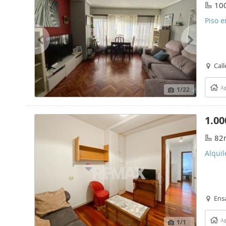
10
Piso e
Call
1
/22
Ag
1.00
82
Alquil
Ens
1
/1
Ag