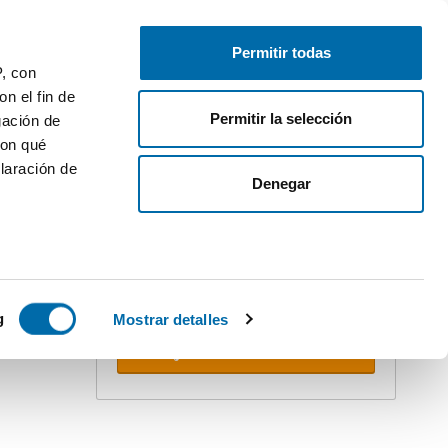
Pubblica
Inizia sessione
Permitir todas
P, con
n el fin de
Permitir la selección
gación de
con qué
laración de
Denegar
Crea il tuo avviso!
Non perdere l'occasione. Ricevi nella
tua email
tutte le novità
di questa
ricerca.
 varios
PREMIUM
icas (huellas
g
Mostrar detalles
Ricevere avvisi
s
uier momento