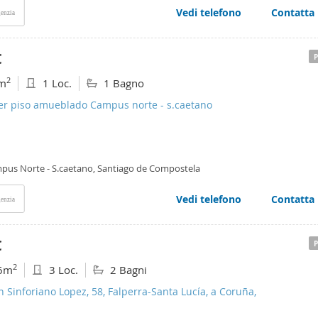
Vedi telefono
Contatta
enzia
€
2
m
1 Loc.
1 Bagno
ler piso amueblado Campus norte - s.caetano
pus Norte - S.caetano, Santiago de Compostela
Vedi telefono
Contatta
enzia
€
2
6m
3 Loc.
2 Bagni
n Sinforiano Lopez, 58, Falperra-Santa Lucía, a Coruña,