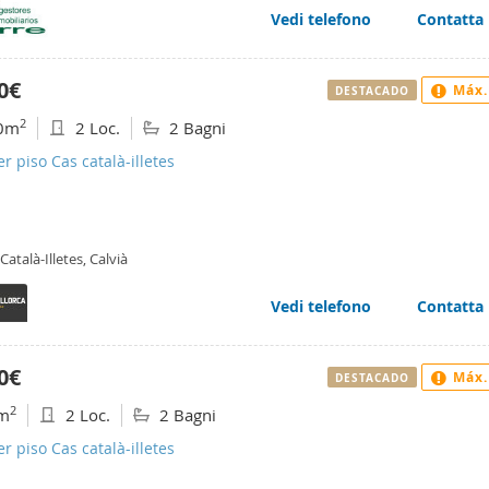
Vedi telefono
Contatta
0€
Máx.
DESTACADO
2
0m
2 Loc.
2 Bagni
er piso Cas català-illetes
Català-Illetes, Calvià
Vedi telefono
Contatta
0€
Máx.
DESTACADO
2
m
2 Loc.
2 Bagni
er piso Cas català-illetes