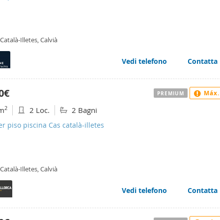
Català-Illetes, Calvià
Vedi telefono
Contatta
0€
Máx.
PREMIUM
2
m
2 Loc.
2 Bagni
er piso piscina Cas català-illetes
Català-Illetes, Calvià
Vedi telefono
Contatta