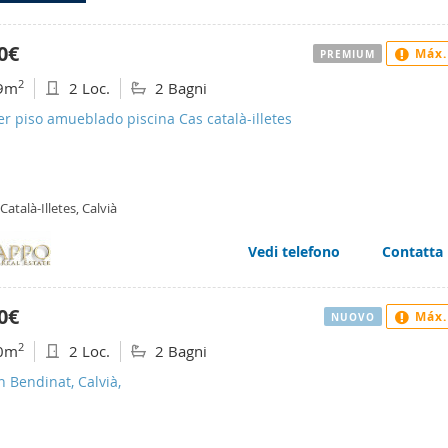
0€
Máx.
PREMIUM
2
9m
2 Loc.
2 Bagni
er piso amueblado piscina Cas català-illetes
Català-Illetes, Calvià
Vedi telefono
Contatta
0€
Máx.
NUOVO
2
0m
2 Loc.
2 Bagni
n Bendinat, Calvià,