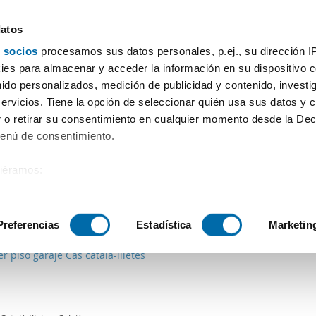
datos
 socios
procesamos sus datos personales, p.ej., su dirección I
Prezzo
Superficie
Locali
Più filtri - 1
es para almacenar y acceder la información en su dispositivo co
nido personalizados, medición de publicidad y contenido, investi
letes (Ses)
servicios. Tiene la opción de seleccionar quién usa sus datos y 
 o retirar su consentimiento en cualquier momento desde la Dec
Ordine Enalquiler
Menú de consentimiento.
siéramos:
 sobre su ubicación geográfica que puede tener una precisión de
0€
Máx.
PREMIUM
tivo analizándolo activamente para buscar características específ
Preferencias
Estadística
Marketin
2
m
2 Loc.
1 Bagno
er piso garaje Cas català-illetes
sobre cómo se procesan sus datos personales y establezca su
 de datos
. Puede cambiar o retirar su consentimiento en cualq
es.