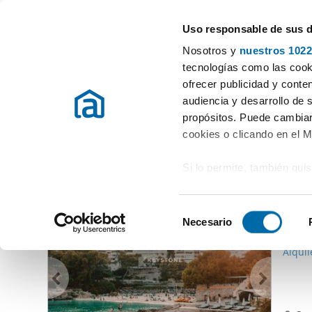
Uso responsable de sus 
Gli specialisti degli appartamenti in affitto
Nosotros y
nuestros 1022
Illetes (Ses)
tecnologías como las cooki
ofrecer publicidad y conte
Inizio
Appartamenti in affito Isole Baleari
Affitto Appartamenti Il
audiencia y desarrollo de 
propósitos. Puede cambiar
Affitto Appartamenti Illetes (Ses)
(0 Immobili)
cookies o clicando en el 
Si lo permite, también qui
Altri immobili che potrebbero interessarti
Recopilar información
2.99
metros
S
Identificar su disposi
Necesario
e
80
digitales)
l
Alquil
Obtenga más información 
e
preferencias en la
sección
c
en la Declaración de cooki
c