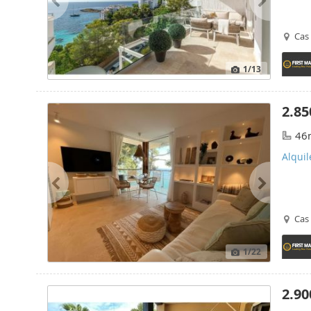
Cas 
1
/13
2.85
46
Alquil
Cas 
1
/22
2.90