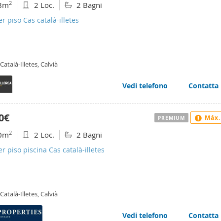
2
8m
2 Loc.
2 Bagni
er piso Cas català-illetes
Català-Illetes, Calvià
Vedi telefono
Contatta
0€
Máx.
PREMIUM
2
0m
2 Loc.
2 Bagni
er piso piscina Cas català-illetes
Català-Illetes, Calvià
Vedi telefono
Contatta