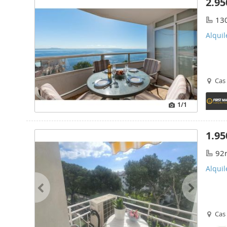
2.95
13
Alquil
Cas 
1
/1
1.95
92
Alquil
Cas 