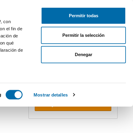
Pubblica
Inizia sessione
Permitir todas
P, con
n el fin de
Permitir la selección
gación de
con qué
laración de
Denegar
Crea il tuo avviso!
Non perdere l'occasione. Ricevi nella
tua email
tutte le novità
di questa
ricerca.
 varios
 10km
icas (huellas
g
Mostrar detalles
Ricevere avvisi
s
uier momento