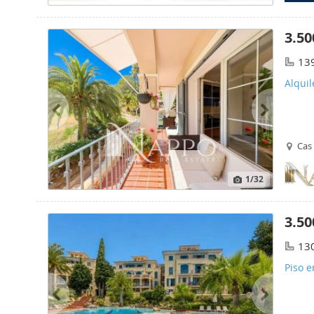
3.50
13
Alquil
Cas 
1
/32
3.50
13
Piso e