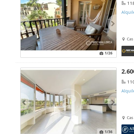
11
Alquil
Cas 
1
/26
2.60
11
Alquil
Cas 
1
/36