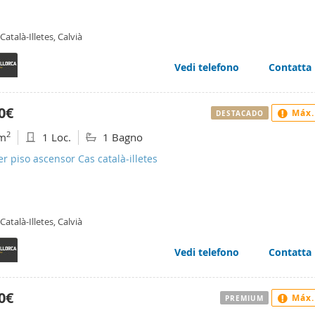
Català-Illetes, Calvià
Vedi telefono
Contatta
0€
Máx.
DESTACADO
2
m
1 Loc.
1 Bagno
er piso ascensor Cas català-illetes
Català-Illetes, Calvià
Vedi telefono
Contatta
0€
Máx.
PREMIUM