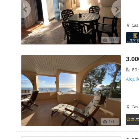
Cas 
1
/16
3.00
80
Alquil
Cas 
1
/1