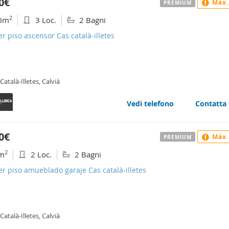
0€
Máx.
PREMIUM
2
0m
3 Loc.
2 Bagni
er piso ascensor Cas català-illetes
Català-Illetes, Calvià
Vedi telefono
Contatta
0€
Máx.
PREMIUM
2
m
2 Loc.
2 Bagni
er piso amueblado garaje Cas català-illetes
Català-Illetes, Calvià