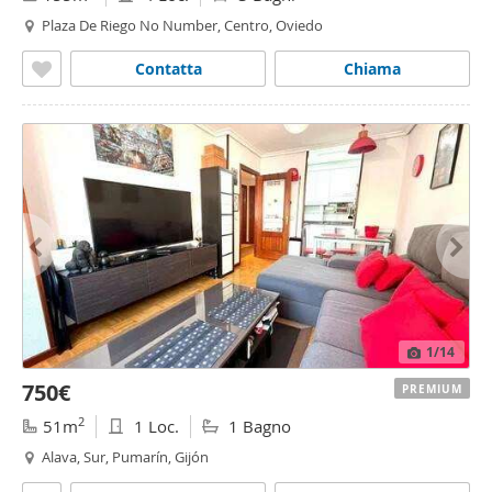
Plaza De Riego No Number, Centro, Oviedo
Contatta
Chiama
1
/14
750€
PREMIUM
2
51m
1 Loc.
1 Bagno
Alava, Sur, Pumarín, Gijón