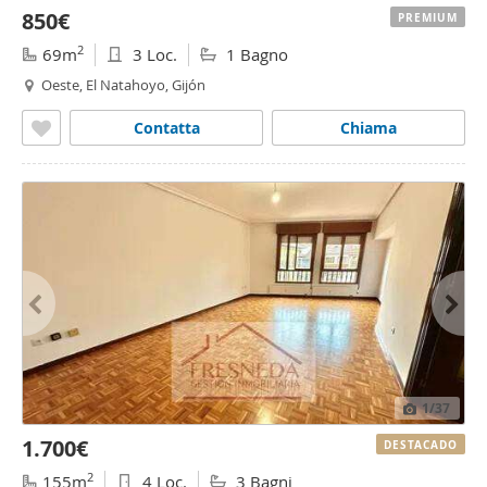
850€
PREMIUM
2
69m
3 Loc.
1 Bagno
Oeste, El Natahoyo, Gijón
Contatta
Chiama
1
/37
1.700€
DESTACADO
2
155m
4 Loc.
3 Bagni