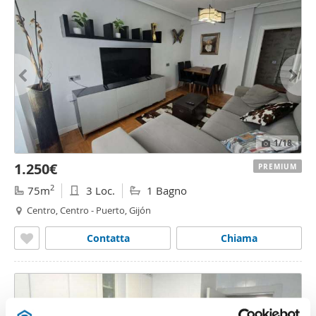
1
/18
1.250€
PREMIUM
2
75m
3 Loc.
1 Bagno
Centro, Centro - Puerto, Gijón
Contatta
Chiama