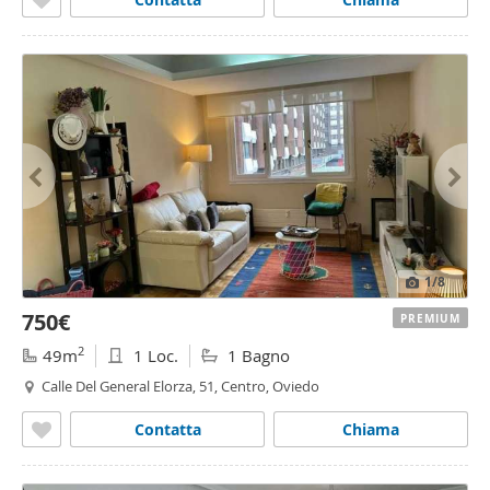
1
/8
750€
PREMIUM
2
49m
1 Loc.
1 Bagno
Calle Del General Elorza, 51, Centro, Oviedo
Contatta
Chiama