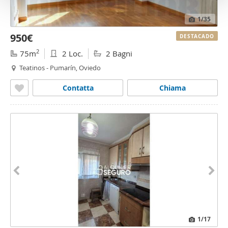
o
1
/35
950€
DESTACADO
2
75m
2 Loc.
2 Bagni
Teatinos - Pumarín, Oviedo
Contatta
Chiama
1
/17