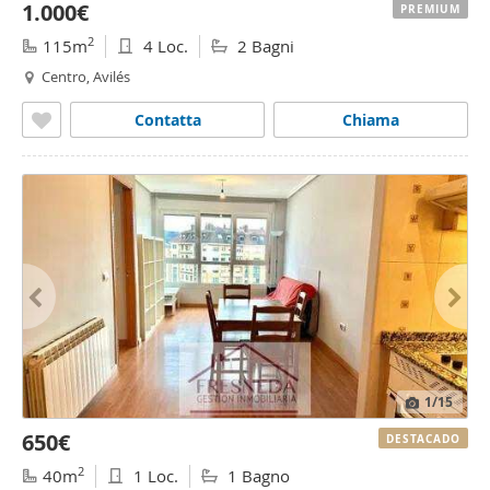
1.000€
PREMIUM
2
115m
4 Loc.
2 Bagni
Centro, Avilés
Contatta
Chiama
1
/15
650€
DESTACADO
2
40m
1 Loc.
1 Bagno