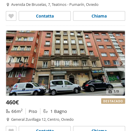
Avenida De Bruselas, 7, Teatinos - Pumarín, Oviedo
Contatta
Chiama
1
/9
460€
DESTACADO
2
66m
Piso
1 Bagno
General Zuvillaga 12, Centro, Oviedo
Contatta
Chiama