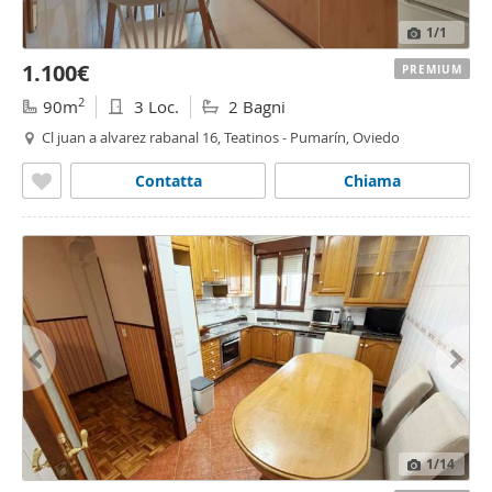
1
/1
1.100€
PREMIUM
2
90m
3 Loc.
2 Bagni
Cl juan a alvarez rabanal 16, Teatinos - Pumarín, Oviedo
Contatta
Chiama
1
/14