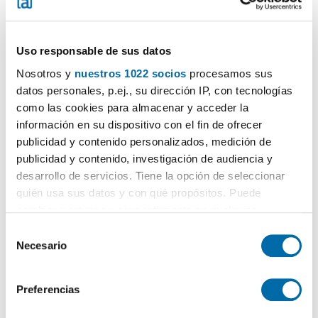
Uso responsable de sus datos
Nosotros y
nuestros 1022 socios
procesamos sus
datos personales, p.ej., su dirección IP, con tecnologías
1
/20
como las cookies para almacenar y acceder la
información en su dispositivo con el fin de ofrecer
750€
PREMIUM
publicidad y contenido personalizados, medición de
2
70m
2 Loc.
1 Bagno
publicidad y contenido, investigación de audiencia y
Este, El Coto, Gijón
desarrollo de servicios. Tiene la opción de seleccionar
quién usa sus datos y con qué propósitos. Puede
Contatta
Chiama
cambiar o retirar su consentimiento en cualquier
momento desde la Declaración de cookies o clicando en
S
el Menú de consentimiento.
Necesario
e
l
Si lo permite, también quisiéramos:
e
Preferencias
Recopilar información sobre su ubicación geográfica
c
que puede tener una precisión de varios metros
c