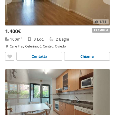
1
/31
1.400€
PREMIUM
2
100m
3 Loc.
2 Bagni
Calle Fray Ceferino, 6, Centro, Oviedo
Contatta
Chiama