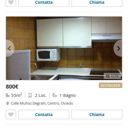
Contatta
Chiama
1
/10
800€
DESTACADO
2
55m
2 Loc.
1 Bagno
Calle Muñoz Degraín, Centro, Oviedo
Contatta
Chiama