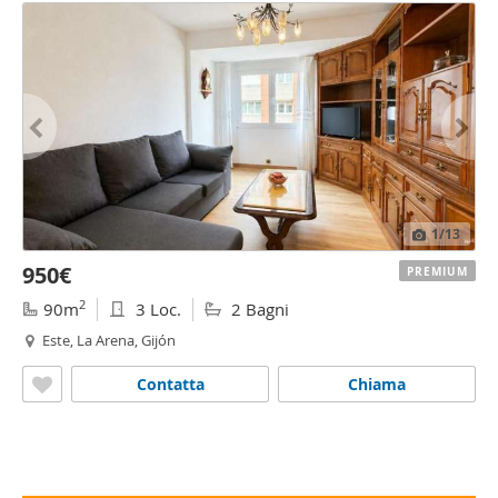
1
/13
950€
PREMIUM
2
90m
3 Loc.
2 Bagni
Este, La Arena, Gijón
Contatta
Chiama