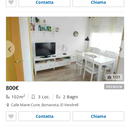
Contatta
Chiama
1
/21
800€
PREMIUM
2
102m
3 Loc.
2 Bagni
Calle Marie Curie, Bonavista, El Vendrell
Contatta
Chiama