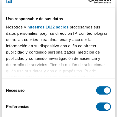
Uso responsable de sus datos
Nosotros y
nuestros 1022 socios
procesamos sus
datos personales, p.ej., su dirección IP, con tecnologías
1
/22
como las cookies para almacenar y acceder la
información en su dispositivo con el fin de ofrecer
2.800€
DESTACADO
publicidad y contenido personalizados, medición de
2
87m
2 Loc.
1 Bagno
publicidad y contenido, investigación de audiencia y
Roine, Segur De Calafell, Calafell
desarrollo de servicios. Tiene la opción de seleccionar
quién usa sus datos y con qué propósitos. Puede
Contatta
Chiama
cambiar o retirar su consentimiento en cualquier
momento desde la Declaración de cookies o clicando en
S
el Menú de consentimiento.
Necesario
e
l
Si lo permite, también quisiéramos:
e
Preferencias
Recopilar información sobre su ubicación geográfica
c
que puede tener una precisión de varios metros
c