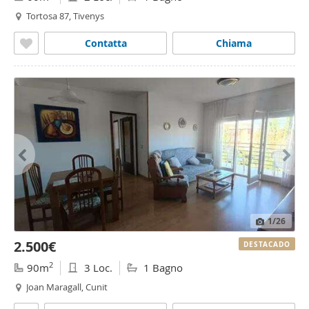
Tortosa 87, Tivenys
Contatta
Chiama
1
/26
2.500€
DESTACADO
2
90m
3 Loc.
1 Bagno
Joan Maragall, Cunit