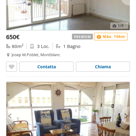
1
/9
650€
Máx. 10km
PREMIUM
2
80m
3 Loc.
1 Bagno
Josep M.Poblet, Montblanc
Contatta
Chiama