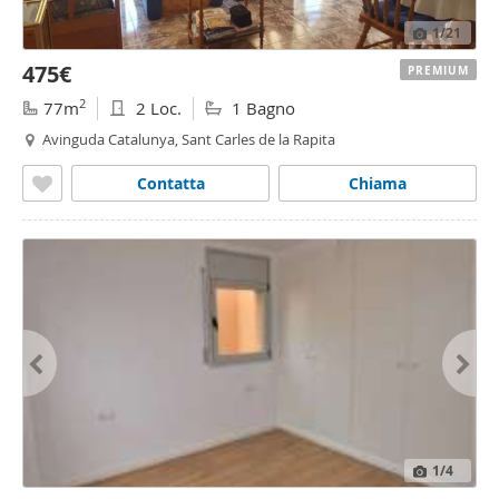
1
/21
475€
PREMIUM
2
77m
2 Loc.
1 Bagno
Avinguda Catalunya, Sant Carles de la Rapita
Contatta
Chiama
1
/4