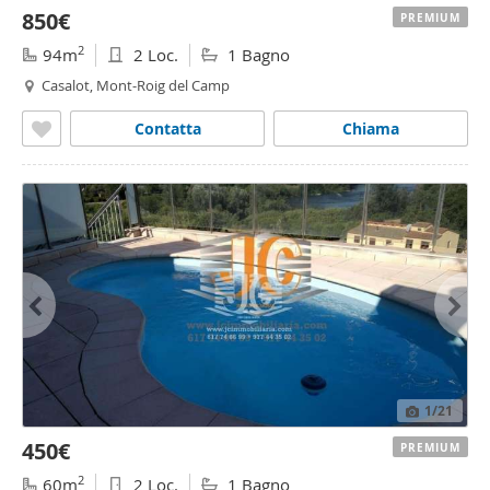
850€
PREMIUM
2
94m
2 Loc.
1 Bagno
Casalot, Mont-Roig del Camp
Contatta
Chiama
1
/21
450€
PREMIUM
2
60m
2 Loc.
1 Bagno