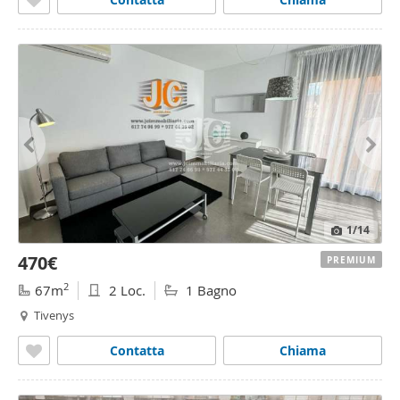
1
/14
470€
PREMIUM
2
67m
2 Loc.
1 Bagno
Tivenys
Contatta
Chiama