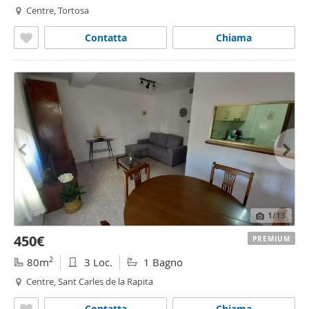
Centre, Tortosa
Contatta
Chiama
1
/13
450€
PREMIUM
2
80m
3 Loc.
1 Bagno
Centre, Sant Carles de la Rapita
Contatta
Chiama