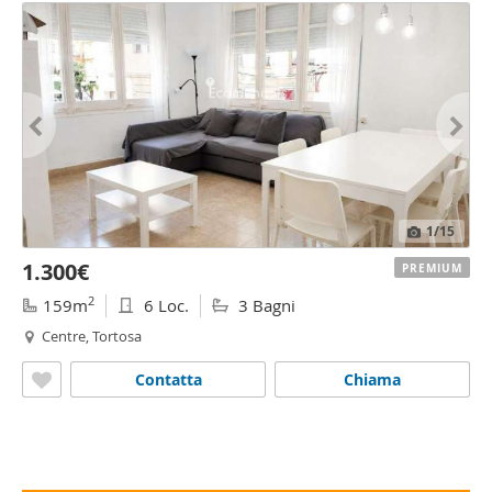
1
/15
1.300€
PREMIUM
2
159m
6 Loc.
3 Bagni
Centre, Tortosa
Contatta
Chiama