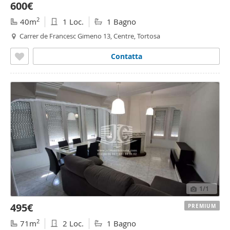
600€
2
40m
1 Loc.
1 Bagno
Carrer de Francesc Gimeno 13, Centre, Tortosa
Contatta
1
/1
495€
PREMIUM
2
71m
2 Loc.
1 Bagno