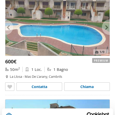
1
/9
600€
PREMIUM
2
50m
1 Loc.
1 Bagno
La Llosa - Mas De L'arany, Cambrils
Contatta
Chiama