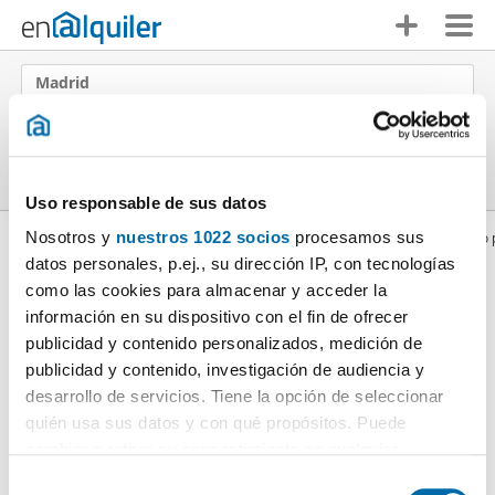
Madrid
Tipo di alloggio
Date
F
i
l
t
r
i
Uso responsable de sus datos
Nosotros y
nuestros 1022 socios
procesamos sus
Inizio
Appartamenti in affito Madrid Provincia
Appartamenti in affitto
datos personales, p.ej., su dirección IP, con tecnologías
Appartamenti in affitto per mesi
Madrid
como las cookies para almacenar y acceder la
Ordine Enalquiler
(0 Immobili)
información en su dispositivo con el fin de ofrecer
publicidad y contenido personalizados, medición de
Ci dispiace
, non ci sono risultati che coincidono
publicidad y contenido, investigación de audiencia y
con i criteri di ricerca.:
desarrollo de servicios. Tiene la opción de seleccionar
quién usa sus datos y con qué propósitos. Puede
cambiar o retirar su consentimiento en cualquier
momento desde la Declaración de cookies o clicando en
S