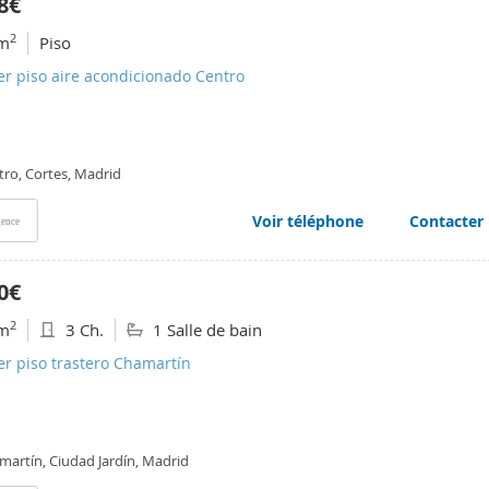
8€
2
m
Piso
er piso aire acondicionado Centro
tro, Cortes, Madrid
Voir téléphone
Contacter
ence
0€
2
m
3 Ch.
1 Salle de bain
er piso trastero Chamartín
martín, Ciudad Jardín, Madrid