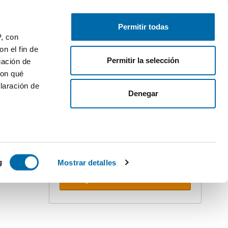
Publiez gratuitement
Connectez-vous
Permitir todas
P, con
n el fin de
Permitir la selección
gación de
con qué
laración de
Denegar
Créez votre alerte !
Ne vous faites pas doubler. Recevez
dans votre boîte e-mail
toutes les
nouveautés
de cette recherche.
 varios
TOP
icas (huellas
g
Mostrar detalles
Recevoir alertes
s
uier momento