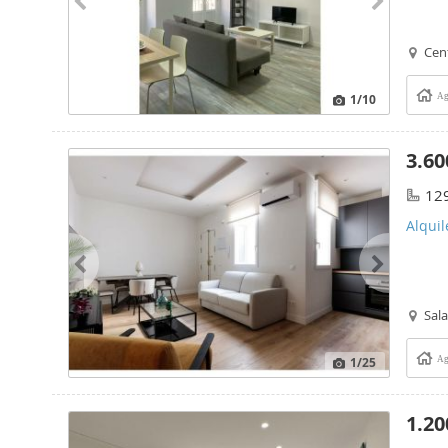
Cen
1
/10
Ag
3.60
12
Alqui
Sal
1
/25
Ag
1.20