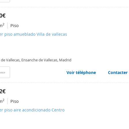
0€
2
m
Piso
er piso amueblado Villa de vallecas
a de Vallecas, Ensanche de Vallecas, Madrid
Voir téléphone
Contacter
ence
2€
2
m
Piso
er piso aire acondicionado Centro