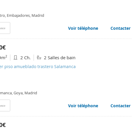
tro, Embajadores, Madrid
Voir téléphone
Contacter
ence
0€
2
9m
2 Ch.
2 Salles de bain
ler piso amueblado trastero Salamanca
amanca, Goya, Madrid
Voir téléphone
Contacter
ence
0€