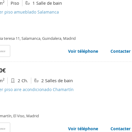
2
m
Piso
1 Salle de bain
ler piso amueblado Salamanca
ia teresa 11, Salamanca, Guindalera, Madrid
Voir téléphone
Contacter
ence
0€
2
m
2 Ch.
2 Salles de bain
er piso aire acondicionado Chamartín
artín, El Viso, Madrid
Voir téléphone
Contacter
ence