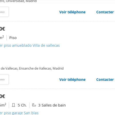
tro, Universidad, Madrid
web se usan para personalizar el contenido y los anuncios, ofrec
ar el tráfico. Además, compartimos información sobre el uso que
Voir téléphone
Contacter
ence
tners de redes sociales, publicidad y análisis web, quienes pue
ación que les haya proporcionado o que hayan recopilado a parti
0€
vicios.
2
m
Piso
er piso amueblado Villa de vallecas
a de Vallecas, Ensanche de Vallecas, Madrid
Voir téléphone
Contacter
ence
0€
2
5m
5 Ch.
3 Salles de bain
er piso garaje San blas