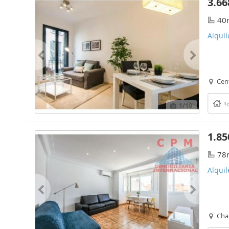
3.66
40
Alquil
Cen
1
/10
Ag
1.85
78
Alquil
Cha