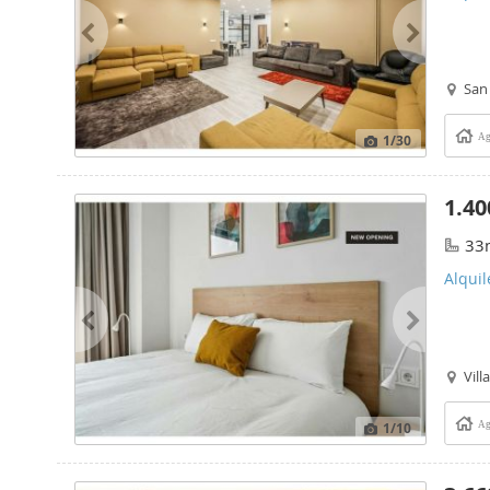
San
1
/30
Ag
1.40
33
Alquil
Vill
1
/10
Ag