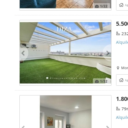
1
/22
Ag
5.50
23
Alquil
Mon
1
/32
Ag
1.80
79
Alqui