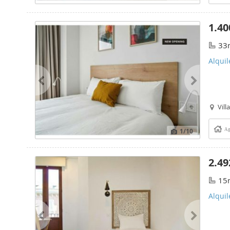
1.40
33
Alquil
Vill
1
/10
Ag
2.49
15
Alquil