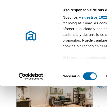
Uso responsable de sus 
Spécialistes des appartements en location
Nosotros y
nuestros 1022
Pedrezuela
tecnologías como las cooki
ofrecer publicidad y conte
Début
Location appartements Madrid Province
Location Appar
audiencia y desarrollo de 
propósitos. Puede cambiar
Location Appartements Pedrezuela
(0 logements)
cookies o clicando en el 
Si lo permite, también qui
D'autres logements pouvant vous intéresser
Recopilar información
2.83
metros
S
Identificar su disposi
Necesario
e
45
digitales)
l
Alquil
Obtenga más información 
e
preferencias en la
sección
c
en la Declaración de cooki
c