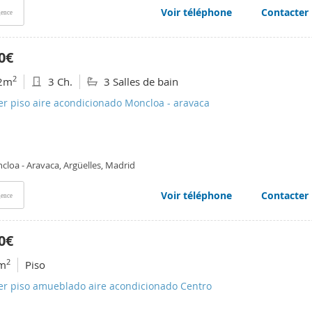
Voir téléphone
Contacter
ence
0€
2
2m
3 Ch.
3 Salles de bain
er piso aire acondicionado Moncloa - aravaca
cloa - Aravaca, Argüelles, Madrid
Voir téléphone
Contacter
ence
0€
2
m
Piso
ler piso amueblado aire acondicionado Centro