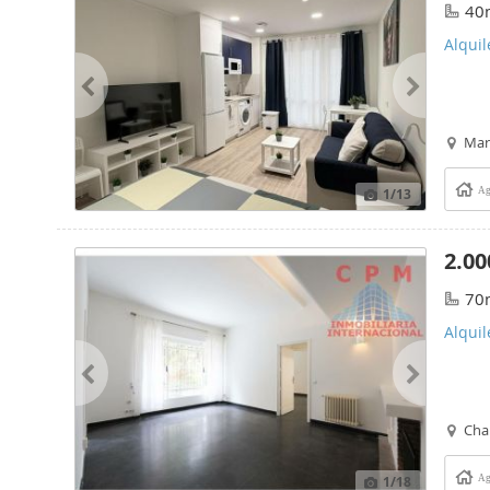
40
Alqui
Mar
1
/13
Ag
2.00
70
Alquil
Cham
1
/18
Ag