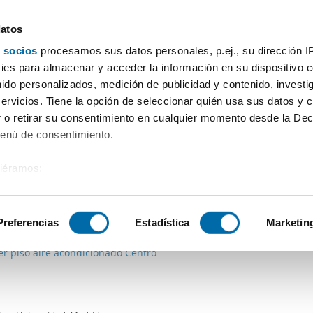
datos
 socios
procesamos sus datos personales, p.ej., su dirección I
Prix
Surface
Chambres
Plus de filtres - 1
es para almacenar y acceder la información en su dispositivo co
nido personalizados, medición de publicidad y contenido, investi
tements Pedrezuela
servicios. Tiene la opción de seleccionar quién usa sus datos y 
 o retirar su consentimiento en cualquier momento desde la Dec
Tri Enalquiler
Menú de consentimiento.
siéramos:
 sobre su ubicación geográfica que puede tener una precisión de
1€
tivo analizándolo activamente para buscar características específ
Preferencias
Estadística
Marketin
2
m
Piso
er piso aire acondicionado Centro
sobre cómo se procesan sus datos personales y establezca su
 de datos
. Puede cambiar o retirar su consentimiento en cualq
es.