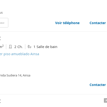
us
Voir téléphone
Contacter
ence
€
2
m
2 Ch.
1 Salle de bain
ler piso amueblado Ainsa
nida Sudiera 14, Ainsa
Contacter
€