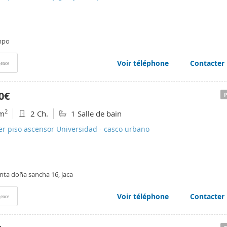
mpo
Voir téléphone
Contacter
ence
0€
2
m
2 Ch.
1 Salle de bain
er piso ascensor Universidad - casco urbano
nta doña sancha 16, Jaca
Voir téléphone
Contacter
ence