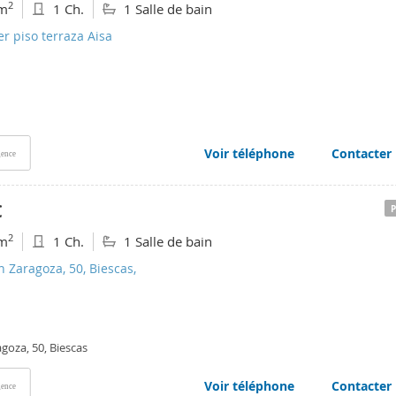
2
m
1 Ch.
1 Salle de bain
er piso terraza Aisa
Voir téléphone
Contacter
ence
€
2
m
1 Ch.
1 Salle de bain
n Zaragoza, 50, Biescas,
goza, 50, Biescas
Voir téléphone
Contacter
ence