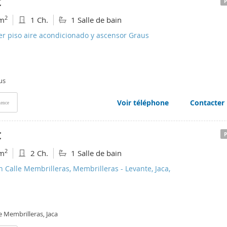
€
2
m
1 Ch.
1 Salle de bain
er piso aire acondicionado y ascensor Graus
us
Voir téléphone
Contacter
ence
€
2
m
2 Ch.
1 Salle de bain
n Calle Membrilleras, Membrilleras - Levante, Jaca,
e Membrilleras, Jaca