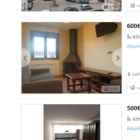
1
/15
Ag
600
65
Alquil
La 
1
/20
Ag
500
63
Alquil