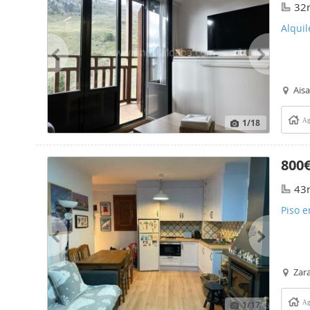
32
Alquil
Aisa
1
/18
Ag
800
43
Piso e
Zara
1
/17
Ag