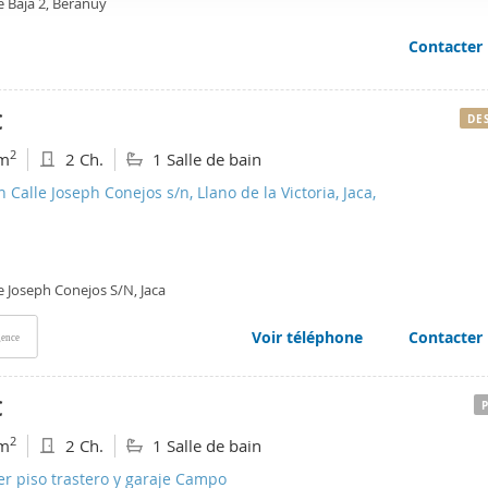
e Baja 2, Beranuy
web se usan para personalizar el contenido y los anuncios, ofrec
ar el tráfico. Además, compartimos información sobre el uso que
Contacter
tners de redes sociales, publicidad y análisis web, quienes pue
ación que les haya proporcionado o que hayan recopilado a parti
€
DE
vicios.
2
m
2 Ch.
1 Salle de bain
n Calle Joseph Conejos s/n, Llano de la Victoria, Jaca,
e Joseph Conejos S/N, Jaca
Voir téléphone
Contacter
ence
€
2
m
2 Ch.
1 Salle de bain
er piso trastero y garaje Campo