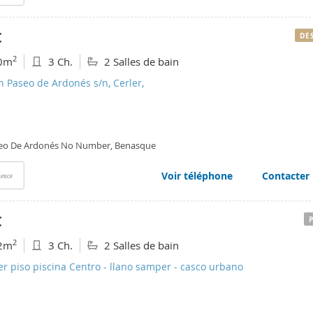
€
DE
2
0m
3 Ch.
2 Salles de bain
n Paseo de Ardonés s/n, Cerler,
eo De Ardonés No Number, Benasque
Voir téléphone
Contacter
ence
€
2
2m
3 Ch.
2 Salles de bain
er piso piscina Centro - llano samper - casco urbano