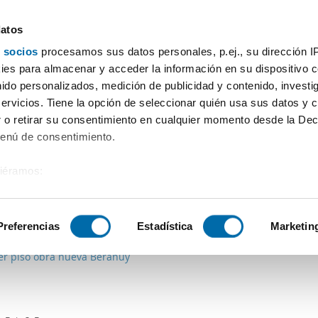
datos
 socios
procesamos sus datos personales, p.ej., su dirección I
Prix
Surface
Chambres
Plus de filtres - 1
es para almacenar y acceder la información en su dispositivo co
nido personalizados, medición de publicidad y contenido, investi
Laspaules
servicios. Tiene la opción de seleccionar quién usa sus datos y 
 o retirar su consentimiento en cualquier momento desde la Dec
Tri Enalquiler
Menú de consentimiento.
siéramos:
 sobre su ubicación geográfica que puede tener una precisión de
€
Máx.
tivo analizándolo activamente para buscar características específ
Preferencias
Estadística
Marketin
2
m
1 Ch.
1 Salle de bain
ler piso obra nueva Beranuy
sobre cómo se procesan sus datos personales y establezca su
 de datos
. Puede cambiar o retirar su consentimiento en cualq
es.