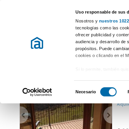
Uso responsable de sus 
Spécialistes des appartements en location
Nosotros y
nuestros 1022
Laspaules
tecnologías como las cooki
ofrecer publicidad y conte
Début
Location appartements Huesca
Location Appartements 
audiencia y desarrollo de 
propósitos. Puede cambiar
Location Appartements Laspaules
(0 logements)
cookies o clicando en el 
Si lo permite, también qui
D'autres logements pouvant vous intéresser
Recopilar información
600
metros
S
Identificar su disposi
Necesario
e
75
digitales)
l
Alqui
Obtenga más información 
e
preferencias en la
sección
c
en la Declaración de cooki
c