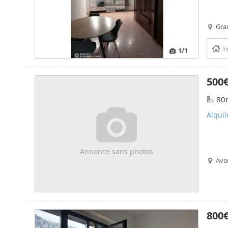
Gra
1
/1
Ag
500
80
Alqui
Annonce sans photos
Ave
800