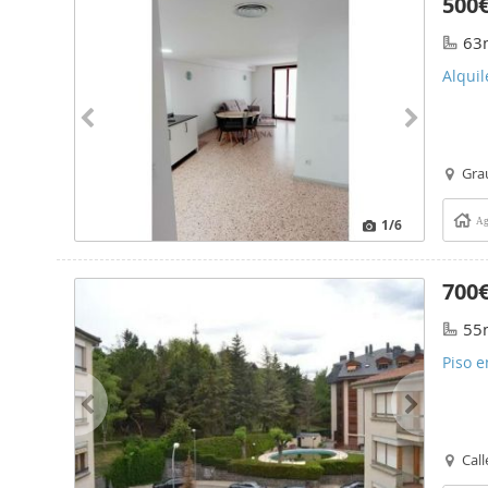
500
63
Alquil
Gra
1
/6
Ag
700
55
Piso e
Call