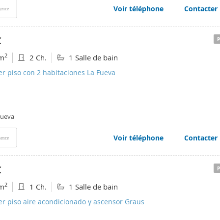
Voir téléphone
Contacter
ence
€
2
m
2 Ch.
1 Salle de bain
er piso con 2 habitaciones La Fueva
Fueva
Voir téléphone
Contacter
ence
€
2
m
1 Ch.
1 Salle de bain
er piso aire acondicionado y ascensor Graus