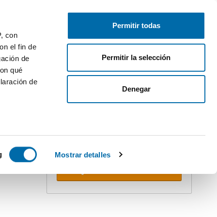
Publiez gratuitement
Connectez-vous
Permitir todas
P, con
n el fin de
Permitir la selección
gación de
con qué
laración de
Denegar
Créez votre alerte !
Ne vous faites pas doubler. Recevez
dans votre boîte e-mail
toutes les
nouveautés
de cette recherche.
 varios
 10km
icas (huellas
g
Mostrar detalles
Recevoir alertes
s
uier momento