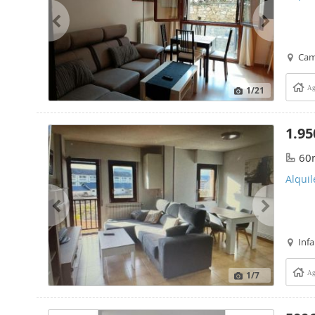
Ca
1
/21
Ag
1.95
60
Alquil
Infa
1
/7
Ag