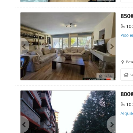
850
10
Piso e
Pas
1
/34
Ag
800
10
Alquil