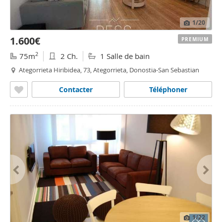
1
/20
1.600€
PREMIUM
2
75m
2 Ch.
1 Salle de bain
Ategorrieta Hiribidea, 73, Ategorrieta, Donostia-San Sebastian
Contacter
Téléphoner
1
/22