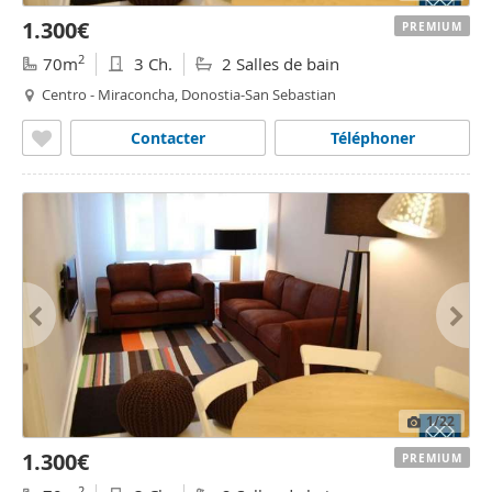
1.300€
PREMIUM
2
70m
3 Ch.
2 Salles de bain
Centro - Miraconcha, Donostia-San Sebastian
Contacter
Téléphoner
1
/22
1.300€
PREMIUM
2