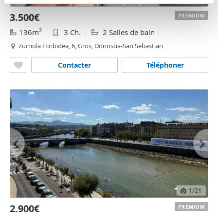
n
partir del uso que haya hecho de sus servicios.
3.500€
t
PREMIUM
o
2
136m
3 Ch.
2 Salles de bain
Zurriola Hiribidea, 6, Gros, Donostia-San Sebastian
Contacter
Téléphoner
1
/21
2.900€
PREMIUM