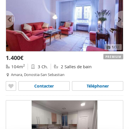
1
/32
1.400€
PREMIUM
2
104m
3 Ch.
2 Salles de bain
Amara, Donostia-San Sebastian
Contacter
Téléphoner