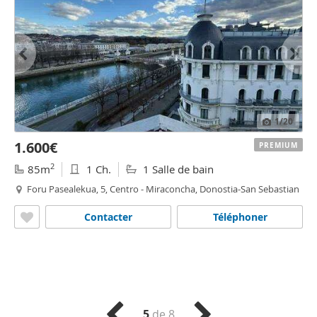
1
/20
1.600€
PREMIUM
2
85m
1 Ch.
1 Salle de bain
Foru Pasealekua, 5, Centro - Miraconcha, Donostia-San Sebastian
Contacter
Téléphoner
5
de 8