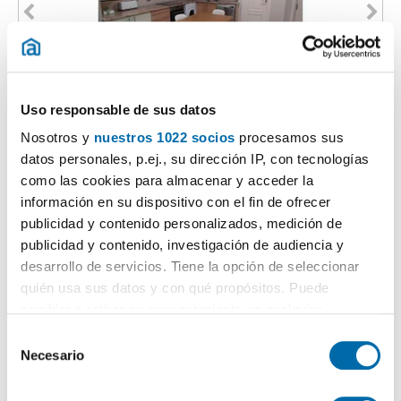
1
/34
Uso responsable de sus datos
1.000€
PREMIUM
Nosotros y
nuestros 1022 socios
procesamos sus
2
61m
2 Ch.
1 Salle de bain
datos personales, p.ej., su dirección IP, con tecnologías
como las cookies para almacenar y acceder la
Ategorrieta, Donostia-San Sebastian
información en su dispositivo con el fin de ofrecer
Contacter
Téléphoner
publicidad y contenido personalizados, medición de
publicidad y contenido, investigación de audiencia y
desarrollo de servicios. Tiene la opción de seleccionar
quién usa sus datos y con qué propósitos. Puede
cambiar o retirar su consentimiento en cualquier
momento desde la Declaración de cookies o clicando en
S
el Menú de consentimiento.
Necesario
e
l
Si lo permite, también quisiéramos: