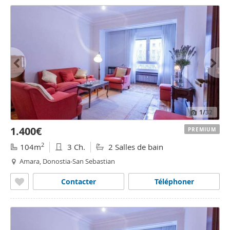
1
/32
1.400€
PREMIUM
2
104m
3 Ch.
2 Salles de bain
Amara, Donostia-San Sebastian
Contacter
Téléphoner