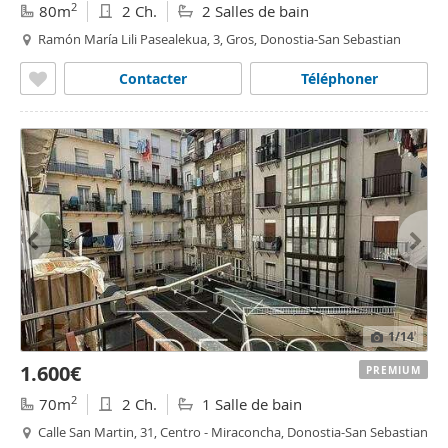
2
80m
2 Ch.
2 Salles de bain
Ramón María Lili Pasealekua, 3, Gros, Donostia-San Sebastian
Contacter
Téléphoner
1
/14
1.600€
PREMIUM
2
70m
2 Ch.
1 Salle de bain
Calle San Martin, 31, Centro - Miraconcha, Donostia-San Sebastian