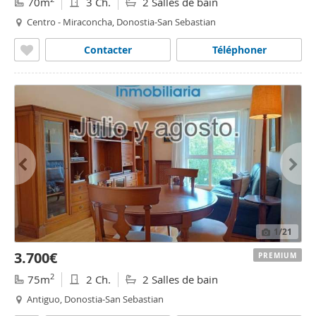
70m
3 Ch.
2 Salles de bain
Centro - Miraconcha, Donostia-San Sebastian
Contacter
Téléphoner
1
/21
3.700€
PREMIUM
2
75m
2 Ch.
2 Salles de bain
Antiguo, Donostia-San Sebastian