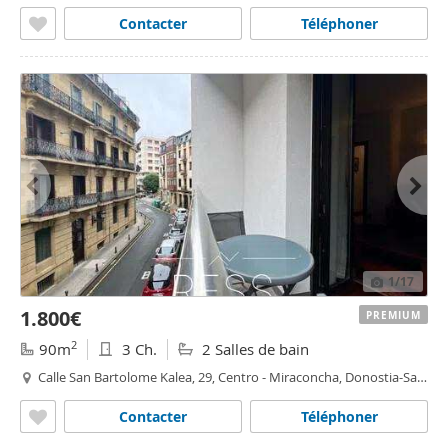
Contacter
Téléphoner
1
/17
1.800€
PREMIUM
2
90m
3 Ch.
2 Salles de bain
Calle San Bartolome Kalea, 29, Centro - Miraconcha, Donostia-San
Sebastian
Contacter
Téléphoner