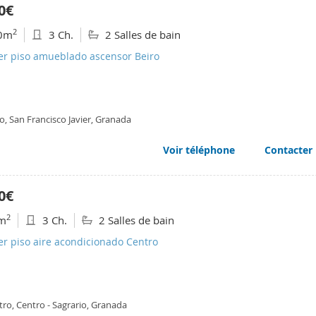
0€
2
0m
3 Ch.
2 Salles de bain
ler piso amueblado ascensor Beiro
o, San Francisco Javier, Granada
Voir téléphone
Contacter
0€
2
m
3 Ch.
2 Salles de bain
er piso aire acondicionado Centro
ro, Centro - Sagrario, Granada