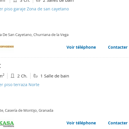
0m
3 Ch.
2 Salles de bain
er piso garaje Zona de san cayetano
a De San Cayetano, Churriana de la Vega
Voir téléphone
Contacter
€
2
m
2 Ch.
1 Salle de bain
er piso terraza Norte
te, Casería de Montijo, Granada
Voir téléphone
Contacter