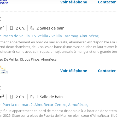
Voir téléphone
Contacter
web se usan para personalizar el contenido y los anuncios, ofrec
ar el tráfico. Además, compartimos información sobre el uso que
tners de redes sociales, publicidad y análisis web, quienes pue
€
ación que les haya proporcionado o que hayan recopilado a parti
2
m
2 Ch.
2 Salles de bain
vicios.
n Paseo de Velilla, 15, Velilla - Velilla Taramay, Almuñécar,
mant appartement en bord de mer à Velilla, Almuñécar, est disponible à la lo
d deux chambres, deux salles de bains (l'une avec douche et l'autre avec b
sine américaine avec coin repas, un séjour/salle à manger et une grande ter
e sur la mer. L'appartement est entièrement équipé : climatisation, chauffag
o De Velilla, 15, Los Pinos, Almuñecar
s intégrés, ventilateurs, Wi-Fi, etc. L'immeuble dispose de trois ascenseurs e
ge. La location s'étend de septembre 2023 à juin 2024. Une place de parking
luse dans le loyer.
Voir téléphone
Contacter
€
2
m
2 Ch.
1 Salle de bain
n Puerta del mar, 2, Almuñecar Centro, Almuñécar,
nifique appartement en bord de mer est disponible à la location de septe
uin 2025. Situé sur la plage de Puerta del Mar, en plein cœur d'Almuñécar, il b