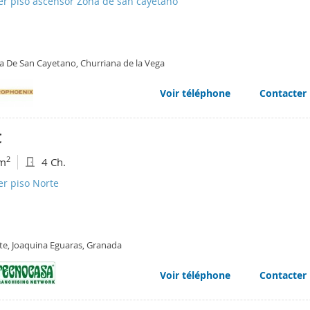
er piso ascensor Zona de san cayetano
a De San Cayetano, Churriana de la Vega
Voir téléphone
Contacter
€
2
m
4 Ch.
er piso Norte
te, Joaquina Eguaras, Granada
Voir téléphone
Contacter