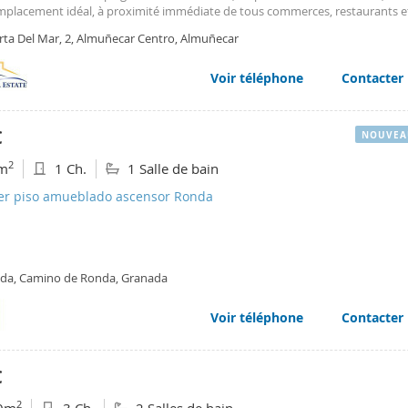
mplacement idéal, à proximité immédiate de tous commerces, restaurants e
ités. L'appartement comprend deux chambres spacieuses, une grande sal
rta Del Mar, 2, Almuñecar Centro, Almuñecar
deux celliers, une cuisine avec coin repas ouverte sur le séjour, un balcon of
renable sur la mer et le Peñón del Santo (Rocher du Saint-Esprit), ainsi qu'
e séjour/salle à manger. La terrasse/balcon est accessible depuis toutes les 
Voir téléphone
Contacter
 et chambres).
€
NOUVEA
2
m
1 Ch.
1 Salle de bain
ler piso amueblado ascensor Ronda
da, Camino de Ronda, Granada
Voir téléphone
Contacter
€
2