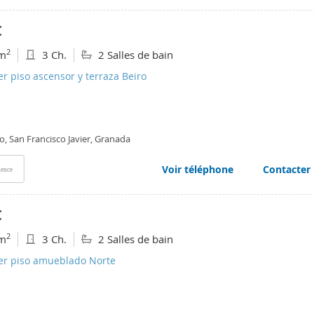
€
2
m
3 Ch.
2 Salles de bain
er piso ascensor y terraza Beiro
o, San Francisco Javier, Granada
Voir téléphone
Contacter
ence
€
2
m
3 Ch.
2 Salles de bain
ler piso amueblado Norte