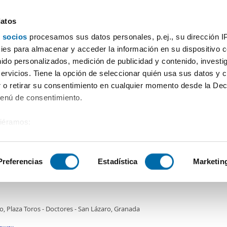
datos
 socios
procesamos sus datos personales, p.ej., su dirección I
Prix
Surface
Chambres
Plus de filtres - 1
es para almacenar y acceder la información en su dispositivo co
nido personalizados, medición de publicidad y contenido, investi
 Grenade
servicios. Tiene la opción de seleccionar quién usa sus datos y 
 o retirar su consentimiento en cualquier momento desde la Dec
Tri Enalquiler
)
Menú de consentimiento.
siéramos:
0€
 sobre su ubicación geográfica que puede tener una precisión de
2
1m
3 Ch.
2 Salles de bain
tivo analizándolo activamente para buscar características específ
Preferencias
Estadística
Marketin
er piso ascensor y aire acondicionado Beiro
sobre cómo se procesan sus datos personales y establezca su
 de datos
. Puede cambiar o retirar su consentimiento en cualq
o, Plaza Toros - Doctores - San Lázaro, Granada
es.