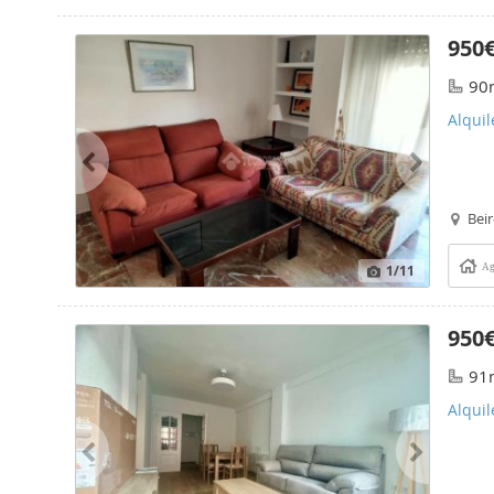
950
90
Alquil
Beir
1
/11
Ag
950
91
Alqui