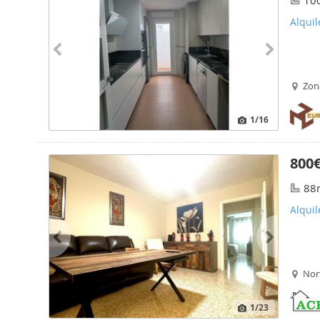
10
Alquil
Zon
1
/16
800
88
Alquil
Nor
1
/23