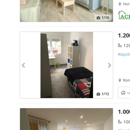
Nor
1
/16
1.20
12
Alquil
Ron
1
/12
Ag
1.00
10