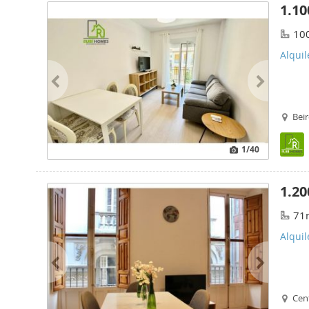
1.10
10
Alqui
Beir
1
/40
1.20
71
Alquil
Cent