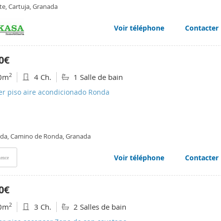
te, Cartuja, Granada
Voir téléphone
Contacter
0€
2
0m
4 Ch.
1 Salle de bain
er piso aire acondicionado Ronda
da, Camino de Ronda, Granada
Voir téléphone
Contacter
ence
0€
2
0m
3 Ch.
2 Salles de bain