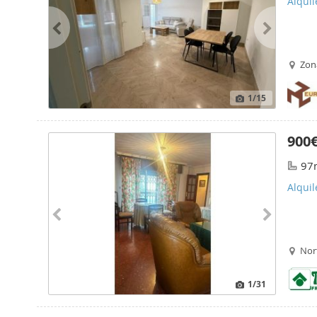
Alquil
Zon
1
/15
900
97
Alquil
Nor
1
/31