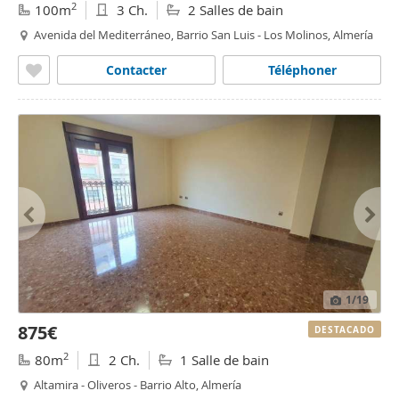
2
100m
3 Ch.
2 Salles de bain
Avenida del Mediterráneo, Barrio San Luis - Los Molinos, Almería
Contacter
Téléphoner
1
/19
875€
DESTACADO
2
80m
2 Ch.
1 Salle de bain
Altamira - Oliveros - Barrio Alto, Almería