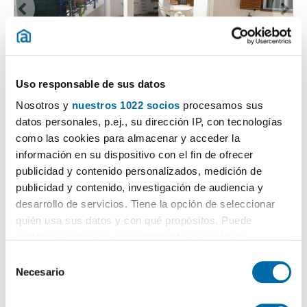
1
/21
Uso responsable de sus datos
700€
DESTACADO
Nosotros y
nuestros 1022 socios
procesamos sus
2
65m
2 Ch.
1 Salle de bain
datos personales, p.ej., su dirección IP, con tecnologías
como las cookies para almacenar y acceder la
Avenida del Descubrimiento 0, El Playazo, Vera
información en su dispositivo con el fin de ofrecer
Contacter
Téléphoner
publicidad y contenido personalizados, medición de
publicidad y contenido, investigación de audiencia y
desarrollo de servicios. Tiene la opción de seleccionar
quién usa sus datos y con qué propósitos. Puede
cambiar o retirar su consentimiento en cualquier
momento desde la Declaración de cookies o clicando en
S
el Menú de consentimiento.
Necesario
e
l
Si lo permite, también quisiéramos: