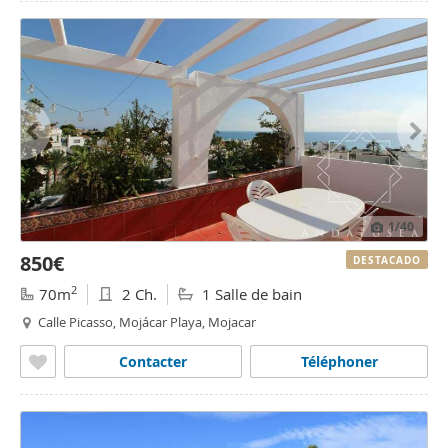
1
/40
850€
DESTACADO
2
70m
2 Ch.
1 Salle de bain
Calle Picasso, Mojácar Playa, Mojacar
Contacter
Téléphoner