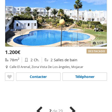
1
/28
1.200€
DESTACADO
2
78m
2 Ch.
2 Salles de bain
Calle El Arenal, Zona Vista De Los ángeles, Mojacar
Contacter
Téléphoner
2
de 29