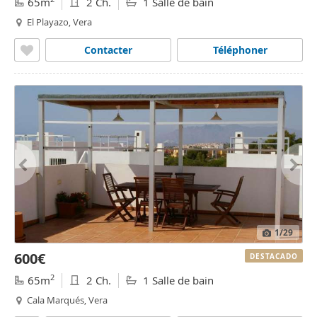
65m
2 Ch.
1 Salle de bain
El Playazo, Vera
Contacter
Téléphoner
1
/29
600€
DESTACADO
2
65m
2 Ch.
1 Salle de bain
Cala Marqués, Vera