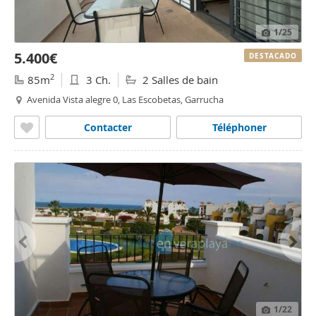
1
/25
5.400€
DESTACADO
2
85m
3 Ch.
2 Salles de bain
Avenida Vista alegre 0, Las Escobetas, Garrucha
Contacter
Téléphoner
1
/22