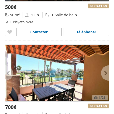
500€
DESTACADO
2
50m
1 Ch.
1 Salle de bain
El Playazo, Vera
Contacter
Téléphoner
1
/26
700€
DESTACADO
2