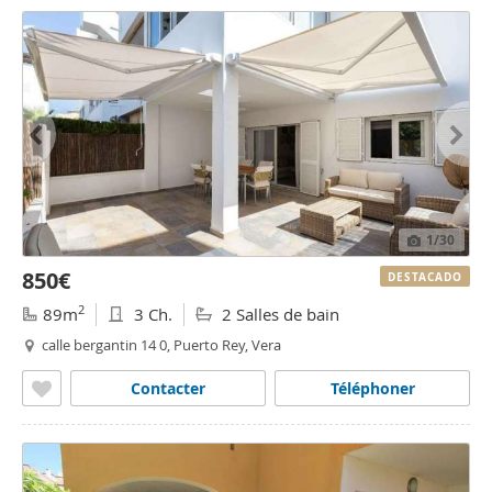
1
/30
850€
DESTACADO
2
89m
3 Ch.
2 Salles de bain
calle bergantin 14 0, Puerto Rey, Vera
Contacter
Téléphoner