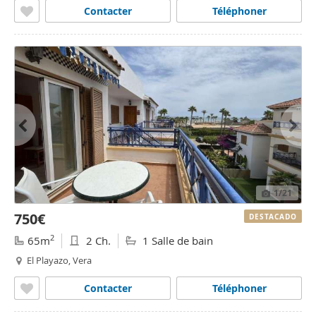
Contacter
Téléphoner
1
/21
750€
DESTACADO
2
65m
2 Ch.
1 Salle de bain
El Playazo, Vera
Contacter
Téléphoner