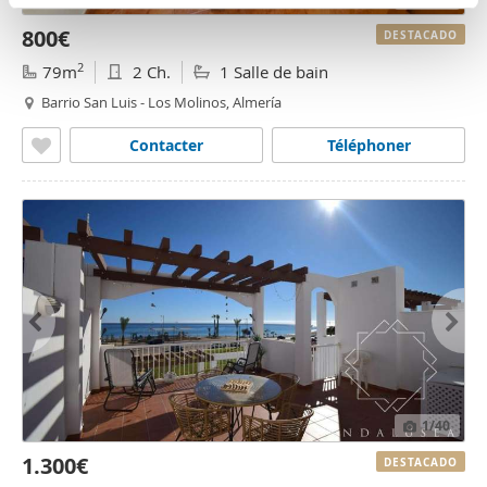
n
partir del uso que haya hecho de sus servicios.
800€
t
DESTACADO
o
2
79m
2 Ch.
1 Salle de bain
Barrio San Luis - Los Molinos, Almería
Contacter
Téléphoner
1
/40
1.300€
DESTACADO