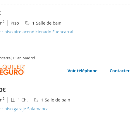
€
2
m
Piso
1 Salle de bain
er piso aire acondicionado Fuencarral
carral, Pilar, Madrid
Voir téléphone
Contacter
0€
2
m
1 Ch.
1 Salle de bain
er piso garaje Salamanca