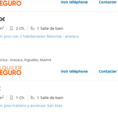
Voir téléphone
Contacter
web se usan para personalizar el contenido y los anuncios, ofrec
ar el tráfico. Además, compartimos información sobre el uso que
tners de redes sociales, publicidad y análisis web, quienes pue
0€
ación que les haya proporcionado o que hayan recopilado a parti
2
m
2 Ch.
1 Salle de bain
vicios.
er piso con 2 habitaciones Moncloa - aravaca
cloa - Aravaca, Argüelles, Madrid
Voir téléphone
Contacter
€
2
m
1 Ch.
1 Salle de bain
er piso trastero y ascensor San blas