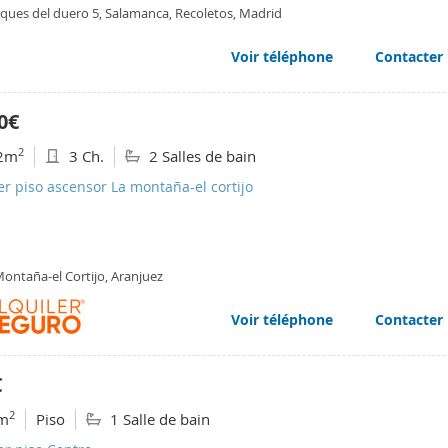
ques del duero 5, Salamanca, Recoletos, Madrid
Voir téléphone
Contacter
0€
2
2m
3 Ch.
2 Salles de bain
er piso ascensor La montaña-el cortijo
Montaña-el Cortijo, Aranjuez
Voir téléphone
Contacter
€
2
m
Piso
1 Salle de bain