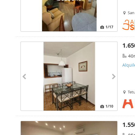
San 
1
/17
1.65
40
Alqui
Tet
1
/10
1.55