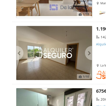
Mar
1
/18
1.19
14
Alquil
La 
1
/10
675
20