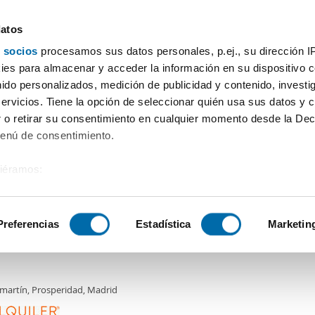
datos
 socios
procesamos sus datos personales, p.ej., su dirección I
Prix
Surface
Chambres
Plus de filtres - 1
es para almacenar y acceder la información en su dispositivo co
nido personalizados, medición de publicidad y contenido, investi
tements Madrid
servicios. Tiene la opción de seleccionar quién usa sus datos y 
 o retirar su consentimiento en cualquier momento desde la Dec
Tri Enalquiler
Menú de consentimiento.
siéramos:
5€
 sobre su ubicación geográfica que puede tener una precisión de
2
m
3 Ch.
2 Salles de bain
tivo analizándolo activamente para buscar características específ
Preferencias
Estadística
Marketin
er piso terraza y ascensor Chamartín
sobre cómo se procesan sus datos personales y establezca su
 de datos
. Puede cambiar o retirar su consentimiento en cualq
martín, Prosperidad, Madrid
es.