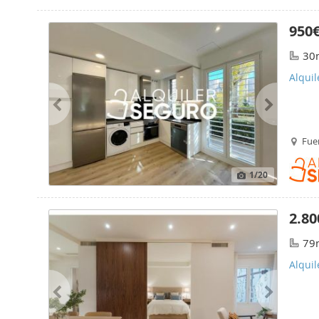
950
30
Alquil
Fuen
1
/20
2.80
79
Alquil