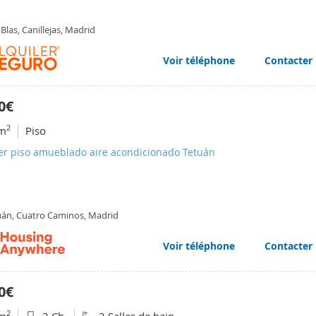
Blas, Canillejas, Madrid
Voir téléphone
Contacter
0€
2
m
Piso
ler piso amueblado aire acondicionado Tetuán
uán, Cuatro Caminos, Madrid
Voir téléphone
Contacter
0€
2