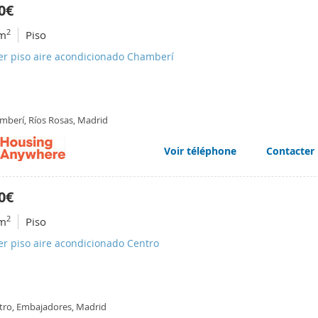
0€
2
m
Piso
er piso aire acondicionado Chamberí
mberí, Ríos Rosas, Madrid
Voir téléphone
Contacter
0€
2
m
Piso
er piso aire acondicionado Centro
tro, Embajadores, Madrid