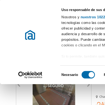
Uso responsable de sus 
Spécialistes des appartements en location
Nosotros y
nuestros 1022
Madrid
Choisir la commune
tecnologías como las cooki
ofrecer publicidad y conte
Début
Location appartements Madrid Province
Location Appar
audiencia y desarrollo de 
propósitos. Puede cambiar
Location Appartements Madrid
Province
(4119 logements)
cookies o clicando en el 
Si lo permite, también qui
1.69
Recopilar información
90
metros
S
Identificar su disposi
Necesario
Alquil
e
digitales)
l
Obtenga más información 
e
preferencias en la
sección
c
Cha
en la Declaración de cooki
c