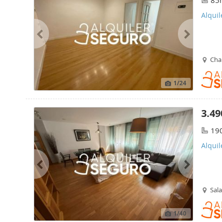
85
Alquil
Cha
1
/24
3.49
19
Alquil
Sal
1
/40