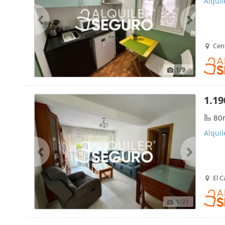
Alquil
Cen
1
/9
1.19
80
Alquil
El C
1
/21