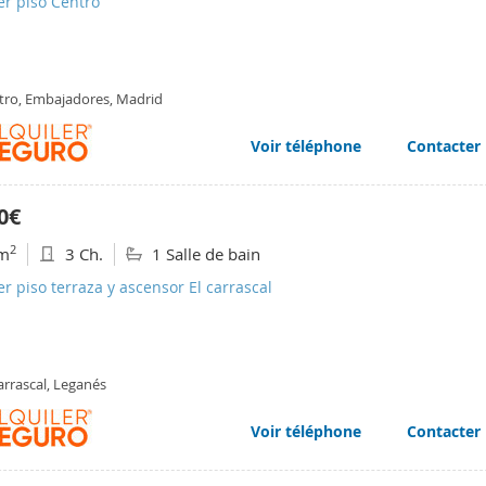
er piso Centro
tro, Embajadores, Madrid
Voir téléphone
Contacter
0€
2
m
3 Ch.
1 Salle de bain
er piso terraza y ascensor El carrascal
arrascal, Leganés
Voir téléphone
Contacter