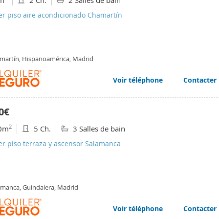
m
2 Ch.
2 Salles de bain
er piso aire acondicionado Chamartín
martín, Hispanoamérica, Madrid
Voir téléphone
Contacter
0€
2
0m
5 Ch.
3 Salles de bain
er piso terraza y ascensor Salamanca
amanca, Guindalera, Madrid
Voir téléphone
Contacter