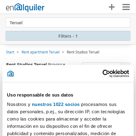
Teruel
Filters - 1
Start
Rent apartment Teruel
Rent Studios Teruel
Rent Studios Teruel
Province
Sort by Enalquiler
(0 Properties)
Sorry
, we were unable to find any results that
Uso responsable de sus datos
match your search criteria:
Nosotros y
nuestros 1022 socios
procesamos sus
Delete filters
Property type: Studio
datos personales, p.ej., su dirección IP, con tecnologías
Subscribe to an
e-mail alert
when we have properties
como las cookies para almacenar y acceder la
that fit your search criteria.
información en su dispositivo con el fin de ofrecer
publicidad y contenido personalizados, medición de