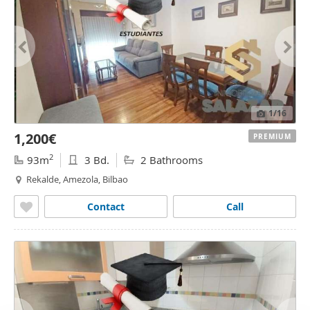
1
/16
1,200€
PREMIUM
2
93m
3 Bd.
2 Bathrooms
Rekalde, Amezola, Bilbao
Contact
Call