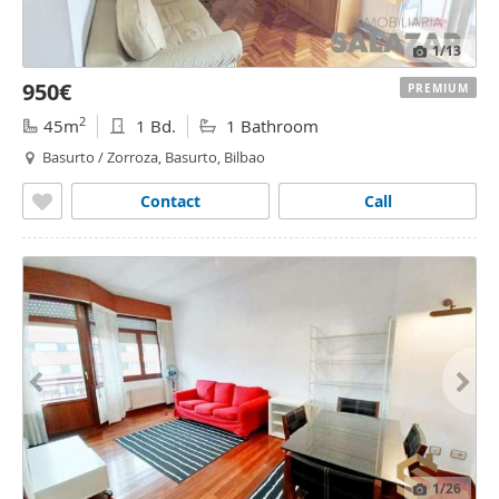
1
/13
950€
PREMIUM
2
45m
1 Bd.
1 Bathroom
Basurto / Zorroza, Basurto, Bilbao
Contact
Call
1
/26