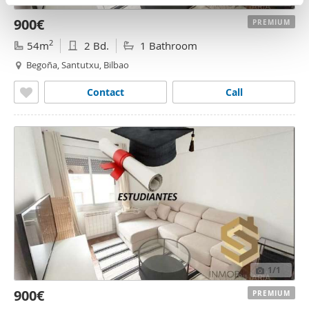
n
partir del uso que haya hecho de sus servicios.
900€
t
PREMIUM
o
2
54m
2 Bd.
1 Bathroom
Begoña, Santutxu, Bilbao
Contact
Call
1
/1
900€
PREMIUM