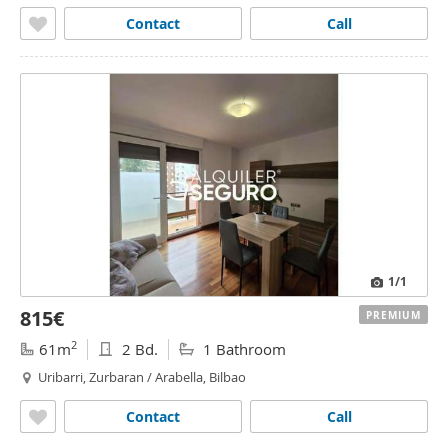
Contact
Call
1
/1
815€
PREMIUM
2
61m
2 Bd.
1 Bathroom
Uribarri, Zurbaran / Arabella, Bilbao
Contact
Call