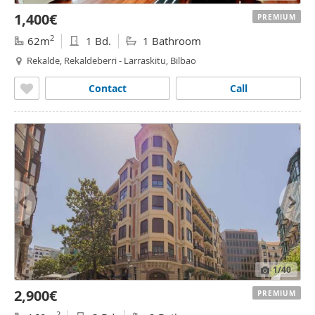
1,400€
PREMIUM
2
62m
1 Bd.
1 Bathroom
Rekalde, Rekaldeberri - Larraskitu, Bilbao
Contact
Call
1
/40
2,900€
PREMIUM
2