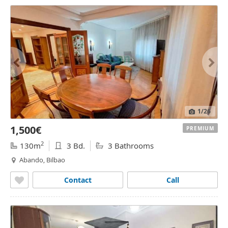
1
/26
1,500€
PREMIUM
2
130m
3 Bd.
3 Bathrooms
Abando, Bilbao
Contact
Call