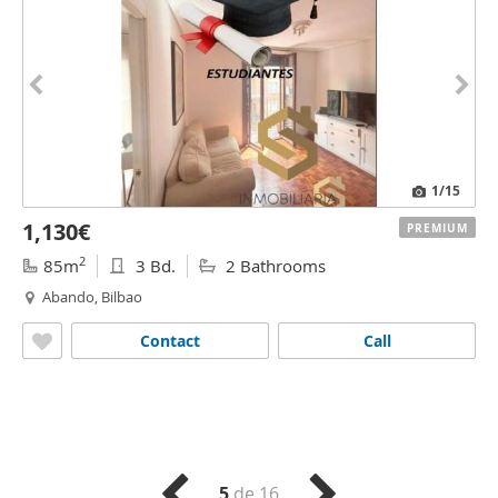
1
/15
1,130€
PREMIUM
2
85m
3 Bd.
2 Bathrooms
Abando, Bilbao
Contact
Call
5
de 16