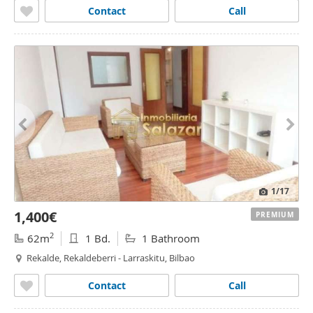
Contact
Call
1
/17
1,400€
PREMIUM
2
62m
1 Bd.
1 Bathroom
Rekalde, Rekaldeberri - Larraskitu, Bilbao
Contact
Call