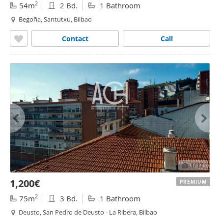
2
54m
2 Bd.
1 Bathroom
Begoña, Santutxu, Bilbao
Contact
Call
1
/17
1,200€
PREMIUM
2
75m
3 Bd.
1 Bathroom
Deusto, San Pedro de Deusto - La Ribera, Bilbao