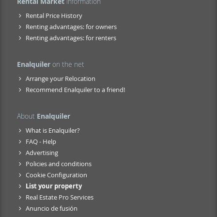
Rental Market
information
Rental Price History
Renting advantages: for owners
Renting advantages: for renters
Enalquiler
on the net
Arrange your Relocation
Recommend Enalquiler to a friend!
About
Enalquiler
What is Enalquiler?
FAQ - Help
Advertising
Policies and conditions
Cookie Configuration
List your property
Real Estate Pro Services
Anuncio de fusión