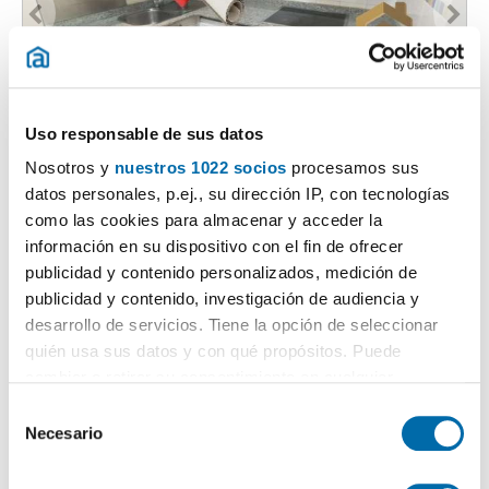
1
/24
Uso responsable de sus datos
1,125€
PREMIUM
Nosotros y
nuestros 1022 socios
procesamos sus
2
79m
3 Bd.
2 Bathrooms
datos personales, p.ej., su dirección IP, con tecnologías
como las cookies para almacenar y acceder la
Abando, Bilbao
información en su dispositivo con el fin de ofrecer
Contact
Call
publicidad y contenido personalizados, medición de
publicidad y contenido, investigación de audiencia y
desarrollo de servicios. Tiene la opción de seleccionar
quién usa sus datos y con qué propósitos. Puede
cambiar o retirar su consentimiento en cualquier
momento desde la Declaración de cookies o clicando en
S
el Menú de consentimiento.
Necesario
e
l
Si lo permite, también quisiéramos: