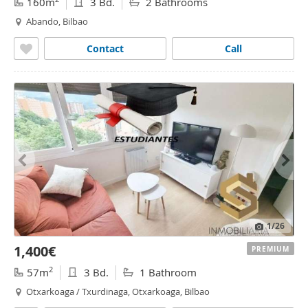
160m
3 Bd.
2 Bathrooms
Abando, Bilbao
Contact
Call
1
/26
1,400€
PREMIUM
2
57m
3 Bd.
1 Bathroom
Otxarkoaga / Txurdinaga, Otxarkoaga, Bilbao