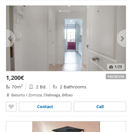
1
/29
1,200€
PREMIUM
2
70m
2 Bd.
2 Bathrooms
Basurto / Zorroza, Olabeaga, Bilbao
Contact
Call