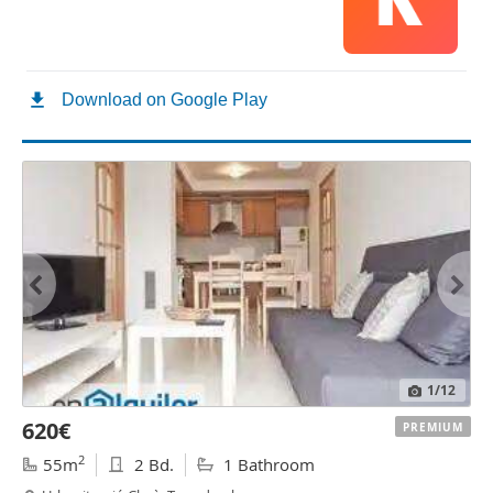
1
/12
620€
PREMIUM
2
55m
2 Bd.
1 Bathroom