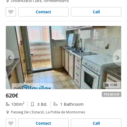
Urbanització Clarà, Torredembarra
Contact
Call
1
/30
620€
PREMIUM
2
100m
3 Bd.
1 Bathroom
Passeig De L'Estació, La Pobla de Montornes
Contact
Call