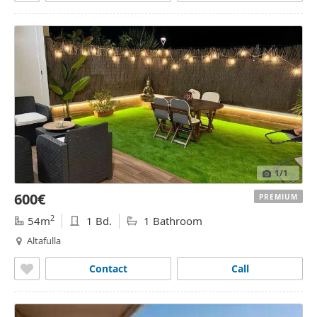
1
/1
600€
PREMIUM
2
54m
1 Bd.
1 Bathroom
Altafulla
Contact
Call