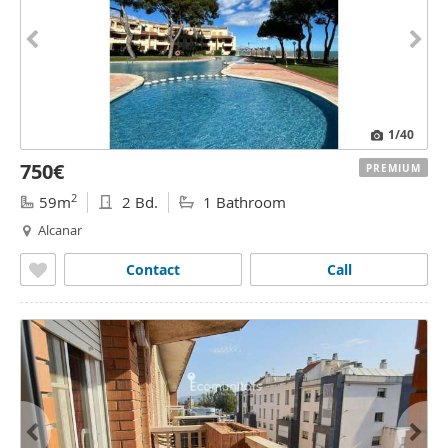
1
/40
750€
PREMIUM
2
59m
2 Bd.
1 Bathroom
Alcanar
Contact
Call