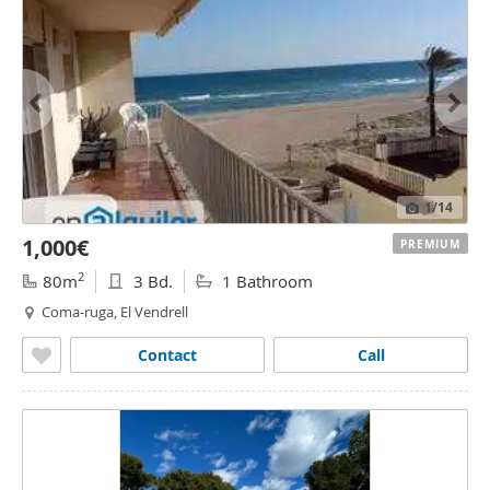
1
/14
1,000€
PREMIUM
2
80m
3 Bd.
1 Bathroom
Coma-ruga, El Vendrell
Contact
Call