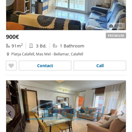
1
/15
900€
PREMIUM
2
91m
3 Bd.
1 Bathroom
Platja Calafell, Mas Mel - Bellamar, Calafell
Contact
Call