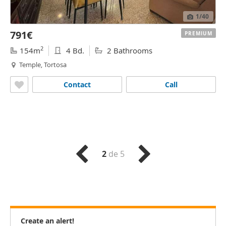
1
/40
791€
PREMIUM
2
154m
4 Bd.
2 Bathrooms
Temple, Tortosa
Contact
Call
2
de 5
Create an alert!