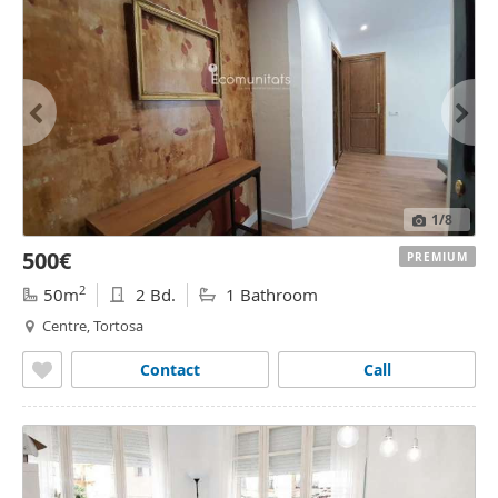
1
/8
500€
PREMIUM
2
50m
2 Bd.
1 Bathroom
Centre, Tortosa
Contact
Call