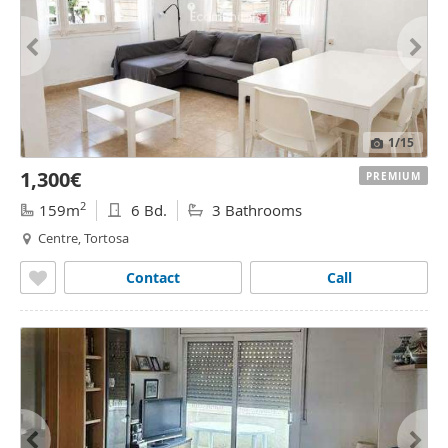
1
/15
1,300€
PREMIUM
2
159m
6 Bd.
3 Bathrooms
Centre, Tortosa
Contact
Call