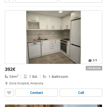
1
/1
392€
PREMIUM
2
54m
1 Bd.
1 Bathroom
Zona Hospital, Amposta
Contact
Call