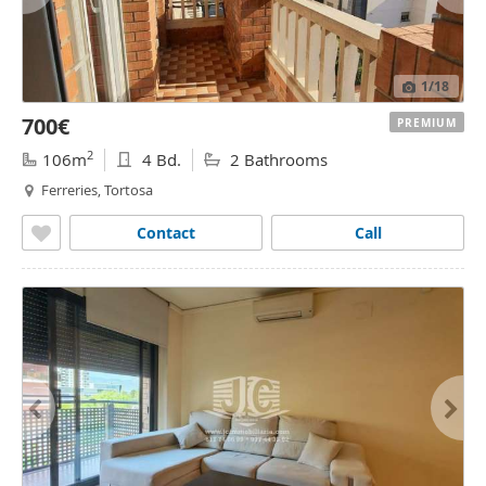
1
/18
700€
PREMIUM
2
106m
4 Bd.
2 Bathrooms
Ferreries, Tortosa
Contact
Call