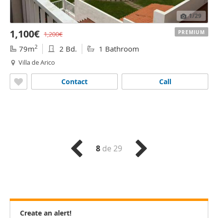
1
/29
1,100€
PREMIUM
1,200€
2
79m
2 Bd.
1 Bathroom
Villa de Arico
Contact
Call
8
de 29
Create an alert!