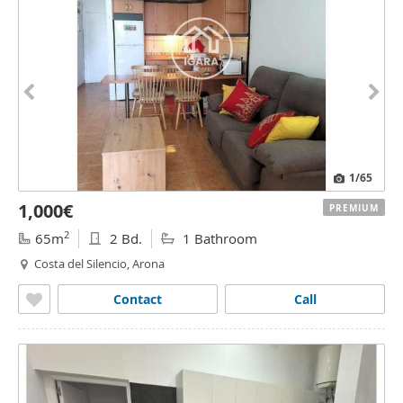
1
/65
1,000€
PREMIUM
2
65m
2 Bd.
1 Bathroom
Costa del Silencio, Arona
Contact
Call