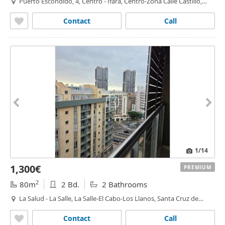
Puerto Escondido, 4, Centro - Ifara, Centro-Zona Calle Castillo,
Santa Cruz de Tenerife
Contact
Call
1
/14
1,300€
PREMIUM
2
80m
2 Bd.
2 Bathrooms
La Salud - La Salle, La Salle-El Cabo-Los Llanos, Santa Cruz de
Tenerife
Contact
Call