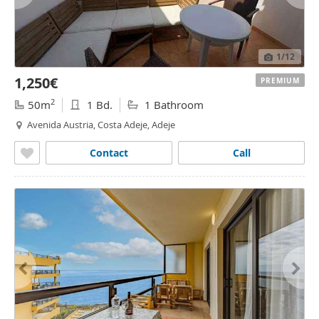
1
/12
1,250€
PREMIUM
2
50m
1 Bd.
1 Bathroom
Avenida Austria, Costa Adeje, Adeje
Contact
Call