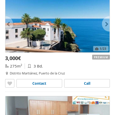
1
/23
3,000€
PREMIUM
2
275m
3 Bd.
Distrito Martiánez, Puerto de la Cruz
Contact
Call