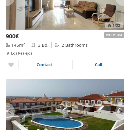
1
/32
900€
PREMIUM
2
145m
3 Bd.
2 Bathrooms
Los Realejos
Contact
Call