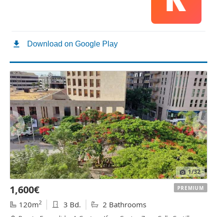
1
/32
1,600€
PREMIUM
2
120m
3 Bd.
2 Bathrooms