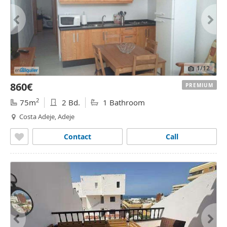
1
/12
860€
PREMIUM
2
75m
2 Bd.
1 Bathroom
Costa Adeje, Adeje
Contact
Call