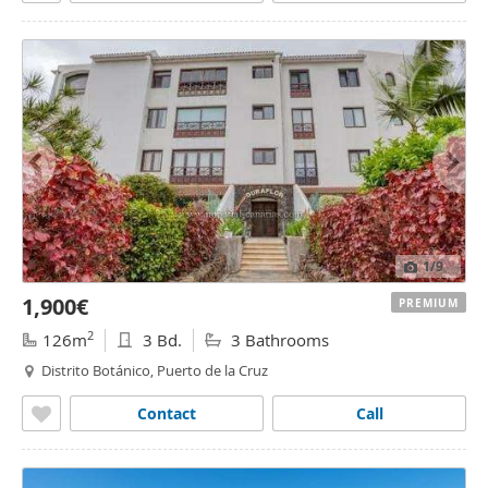
1
/9
1,900€
PREMIUM
2
126m
3 Bd.
3 Bathrooms
Distrito Botánico, Puerto de la Cruz
Contact
Call