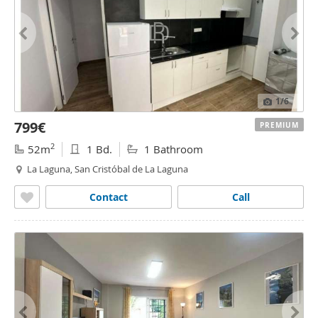
1
/6
799€
PREMIUM
2
52m
1 Bd.
1 Bathroom
La Laguna, San Cristóbal de La Laguna
Contact
Call